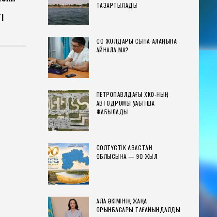
ТАЗАРТЫЛАДЫ
І
СҚО ЖОЛДАРЫ СЫНАҚ АЛАҢЫНА
АЙНАЛА МА?
ПЕТРОПАВЛДАҒЫ ХҚКО-НЫҢ
АВТОДРОМЫ УАҚЫТША
ЖАБЫЛАДЫ
СОЛТҮСТІК ҚАЗАҚСТАН
ОБЛЫСЫНА — 90 ЖЫЛ
ҚАЛА ӘКІМІНІҢ ЖАҢА
ОРЫНБАСАРЫ ТАҒАЙЫНДАЛДЫ