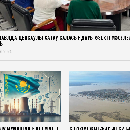
ПАВЛДА ДЕНСАУЛЫҚ САҚТАУ САЛАСЫНДАҒЫ ӨЗЕКТІ МӘСЕЛЕ
ДЫ
Я, 2024
ЛУ МҮМКІНДІГІ: ӘЛЕМДЕГІ
СҚО ӘКІМІ ЖАН-ЖАҒЫН СУ БА