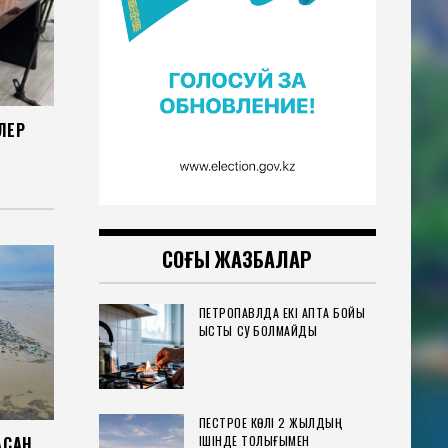
ЛЕР
СОҢҒЫ ЖАЗБАЛАР
ПЕТРОПАВЛДА ЕКІ АПТА БОЙЫ
ЫСТЫҚ СУ БОЛМАЙДЫ
ПЕСТРОЕ КӨЛІ 2 ЖЫЛДЫҢ
ІШІНДЕ ТОЛЫҒЫМЕН
СҚАН