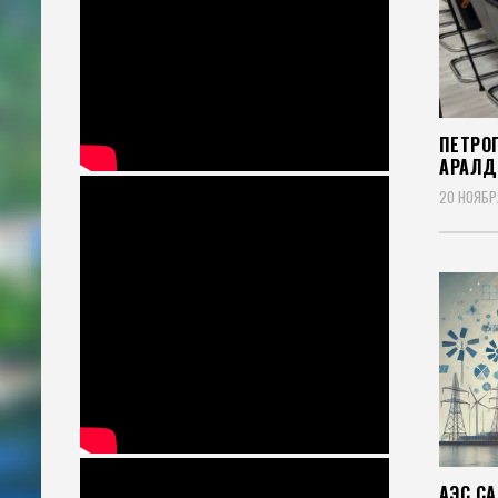
ПЕТРО
ҚАРАЛ
20 НОЯБР
АЭС СА