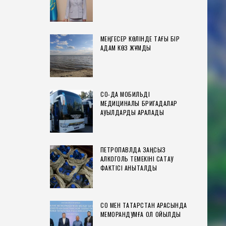
МЕҢГЕСЕР КӨЛІНДЕ ТАҒЫ БІР
АДАМ КӨЗ ЖҰМДЫ
СҚО-ДА МОБИЛЬДІ
МЕДИЦИНАЛЫҚ БРИГАДАЛАР
АУЫЛДАРДЫ АРАЛАДЫ
ПЕТРОПАВЛДА ЗАҢСЫЗ
АЛКОГОЛЬ ТЕМЕКІНІ САҚТАУ
ФАКТІСІ АНЫҚТАЛДЫ
СҚО МЕН ТАТАРСТАН АРАСЫНДА
МЕМОРАНДУМҒА ҚОЛ ҚОЙЫЛДЫ