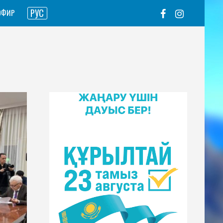
РУС
ЭФИР