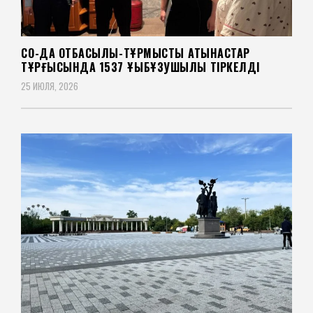
СҚО-ДА ОТБАСЫЛЫҚ-ТҰРМЫСТЫҚ ҚАТЫНАСТАР
ТҰРҒЫСЫНДА 1537 ҚҰҚЫҚБҰЗУШЫЛЫҚ ТІРКЕЛДІ
25 ИЮЛЯ, 2026