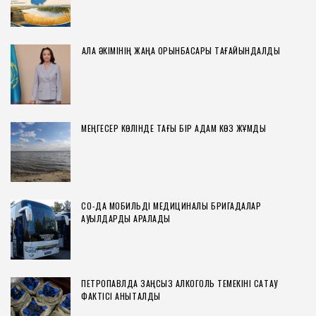
ҚАЛА ӘКІМІНІҢ ЖАҢА ОРЫНБАСАРЫ ТАҒАЙЫНДАЛДЫ
МЕҢГЕСЕР КӨЛІНДЕ ТАҒЫ БІР АДАМ КӨЗ ЖҰМДЫ
СҚО-ДА МОБИЛЬДІ МЕДИЦИНАЛЫҚ БРИГАДАЛАР
АУЫЛДАРДЫ АРАЛАДЫ
ПЕТРОПАВЛДА ЗАҢСЫЗ АЛКОГОЛЬ ТЕМЕКІНІ САҚТАУ
ФАКТІСІ АНЫҚТАЛДЫ