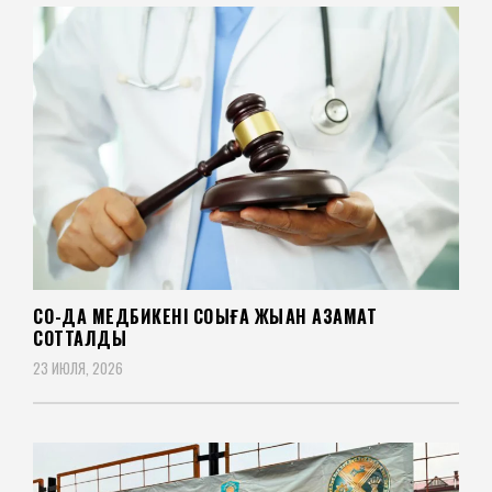
СҚО-ДА МЕДБИКЕНІ СОҚҚЫҒА ЖЫҚҚАН АЗАМАТ
СОТТАЛДЫ
23 ИЮЛЯ, 2026