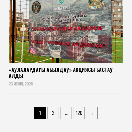
«АУЛАЛАРДАҒЫ ҚАБЫЛДАУ» АКЦИЯСЫ БАСТАУ
АЛДЫ
23 ИЮЛЯ, 2026
Posts
Page
Page
Page
1
2
…
120
→
pagination