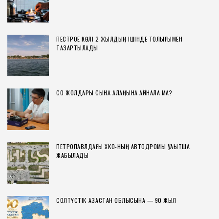
ПЕСТРОЕ КӨЛІ 2 ЖЫЛДЫҢ ІШІНДЕ ТОЛЫҒЫМЕН
ТАЗАРТЫЛАДЫ
СҚО ЖОЛДАРЫ СЫНАҚ АЛАҢЫНА АЙНАЛА МА?
ПЕТРОПАВЛДАҒЫ ХҚКО-НЫҢ АВТОДРОМЫ УАҚЫТША
ЖАБЫЛАДЫ
СОЛТҮСТІК ҚАЗАҚСТАН ОБЛЫСЫНА — 90 ЖЫЛ