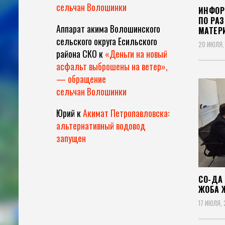
сельчан Волошинки
ИНФОР
ПО РА
Аппарат акима Волошинского
МАТЕР
сельского округа Есильского
20 ИЮЛЯ,
района СКО
к
«Деньги на новый
асфальт выброшены на ветер»,
— обращение
сельчан Волошинки
Юрий
к
Акимат Петропавловска:
альтернативный водовод
запущен
СҚО-Д
ЖОБА Ж
17 ИЮЛЯ,