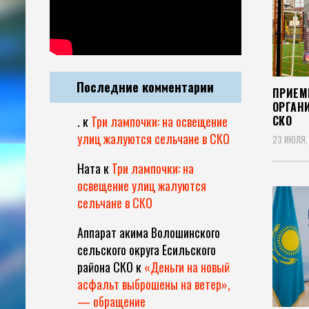
Последние комментарии
ПРИЕМ
ОРГАН
СКО
.
к
Три лампочки: на освещение
улиц жалуются сельчане в СКО
23 ИЮЛЯ,
Ната
к
Три лампочки: на
освещение улиц жалуются
сельчане в СКО
Аппарат акима Волошинского
сельского округа Есильского
района СКО
к
«Деньги на новый
асфальт выброшены на ветер»,
— обращение