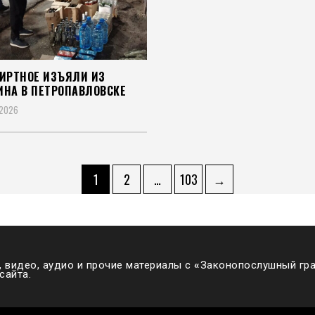
ПИРТНОЕ ИЗЪЯЛИ ИЗ
ИНА В ПЕТРОПАВЛОВСКЕ
 2026
ация
Страница
Страница
Страница
1
2
…
103
→
ей
 видео, аудио и прочие материалы с
«
Законопослушный гра
сайта.