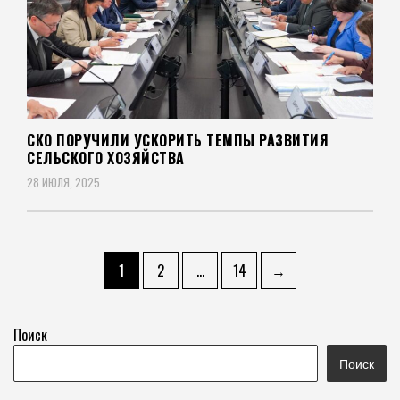
СКО ПОРУЧИЛИ УСКОРИТЬ ТЕМПЫ РАЗВИТИЯ
СЕЛЬСКОГО ХОЗЯЙСТВА
28 ИЮЛЯ, 2025
Пагинация
Страница
Страница
Страница
1
2
…
14
→
записей
Поиск
Поиск