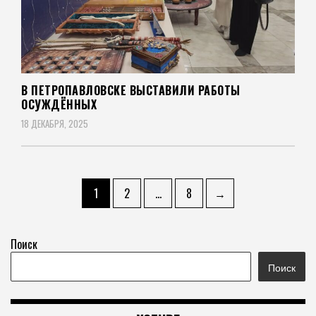
В ПЕТРОПАВЛОВСКЕ ВЫСТАВИЛИ РАБОТЫ
ОСУЖДЁННЫХ
18 ДЕКАБРЯ, 2025
Пагинация
Страница
Страница
Страница
1
2
…
8
→
записей
Поиск
Поиск