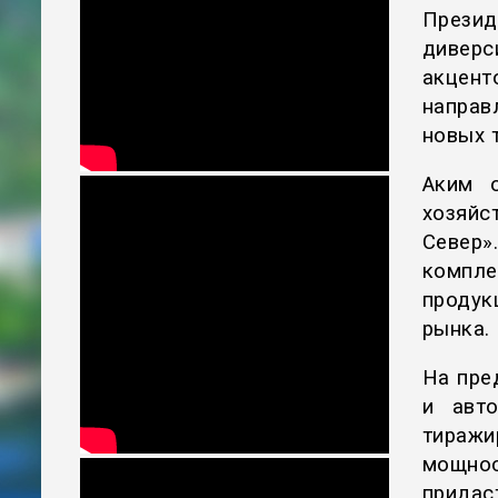
Прези
дивер
акцен
направ
новых 
Аким о
хозяйс
Север
компле
продук
рынка.
На пре
и авто
тиражи
мощнос
прид