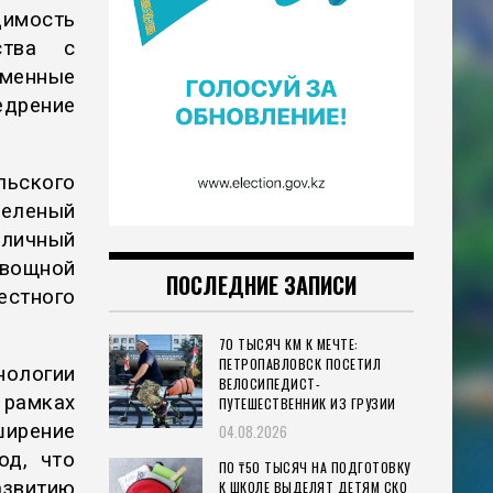
имость
ства с
менные
едрение
льского
Зеленый
личный
овощной
ПОСЛЕДНИЕ ЗАПИСИ
естного
70 ТЫСЯЧ КМ К МЕЧТЕ:
ПЕТРОПАВЛОВСК ПОСЕТИЛ
нологии
ВЕЛОСИПЕДИСТ-
 рамках
ПУТЕШЕСТВЕННИК ИЗ ГРУЗИИ
ширение
04.08.2026
од, что
ПО ₸50 ТЫСЯЧ НА ПОДГОТОВКУ
витию
К ШКОЛЕ ВЫДЕЛЯТ ДЕТЯМ СКО