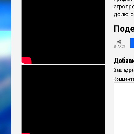
агропр
долю о
Поде
SHARES
Добави
Ваш адрес
Коммент