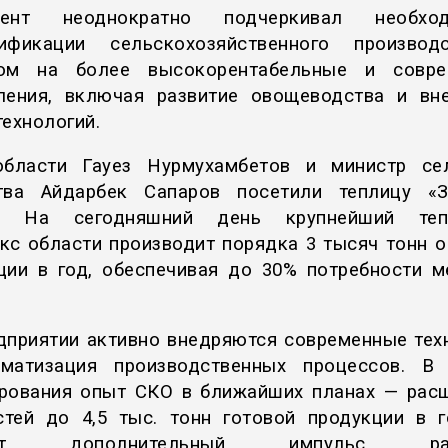
дент неоднократно подчеркивал необход
сификации сельскохозяйственного производ
том на более высокорентабельные и совре
ления, включая развитие овощеводства и вн
технологий.
бласти Гауез Нурмухамбетов и министр се
тва Айдарбек Сапаров посетили теплицу «
». На сегодняшний день крупнейший теп
кс области производит порядка 3 тысяч тонн 
ции в год, обеспечивая до 30% потребности м
дприятии активно внедряются современные тех
матизация производственных процессов. В
рования опыт СКО в ближайших планах — рас
тей до 4,5 тыс. тонн готовой продукции в г
аст дополнительный импульс раз