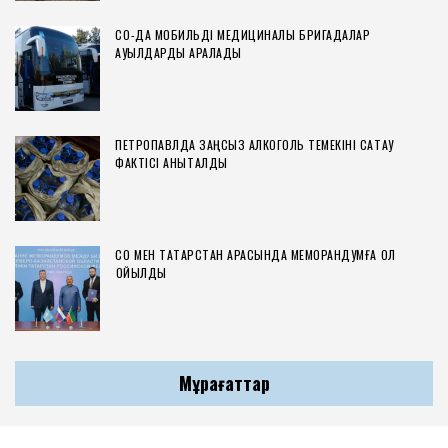
СҚО-ДА МОБИЛЬДІ МЕДИЦИНАЛЫҚ БРИГАДАЛАР
АУЫЛДАРДЫ АРАЛАДЫ
ПЕТРОПАВЛДА ЗАҢСЫЗ АЛКОГОЛЬ ТЕМЕКІНІ САҚТАУ
ФАКТІСІ АНЫҚТАЛДЫ
СҚО МЕН ТАТАРСТАН АРАСЫНДА МЕМОРАНДУМҒА ҚОЛ
ҚОЙЫЛДЫ
Мұрағаттар