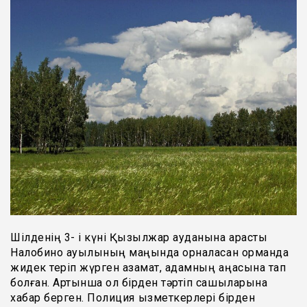
Шілденің 3- і күні Қызылжар ауданына қарасты
Налобино ауылының маңында орналасқан орманда
жидек теріп жүрген азамат, адамның қаңқасына тап
болған. Артынша ол бірден тәртіп сақшыларына
хабар берген. Полиция қызметкерлері бірден