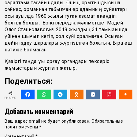
сараптама тағайындады. Оның қорытындысына
сәйкес, орманнан табылған ер адамның сүйектері
осы ауылда 1960 жылы туған азамат екендігі
белгілі болды. Еріктілередің мәліметше Мадей
Олег Станиславович 2019 жылдың 31 тамызында
үйінен шығып кетіп, сол күйі оралмаған. Осыған
дейін іздеу шаралары жүргізілген болатын. Бірақ еш
нәтиже болмаған
Қазіргі таңда құқық қорғау органдары тексеріс
жұмыстарын жүргізіп жатыр.
Поделиться:
SHARES
Добавить комментарий
Ваш адрес email не будет опубликован.
Обязательные
поля помечены
*
Комментарий
*