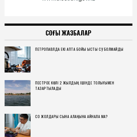
СОҢҒЫ ЖАЗБАЛАР
ПЕТРОПАВЛДА ЕКІ АПТА БОЙЫ ЫСТЫҚ СУ БОЛМАЙДЫ
ПЕСТРОЕ КӨЛІ 2 ЖЫЛДЫҢ ІШІНДЕ ТОЛЫҒЫМЕН
ТАЗАРТЫЛАДЫ
СҚО ЖОЛДАРЫ СЫНАҚ АЛАҢЫНА АЙНАЛА МА?