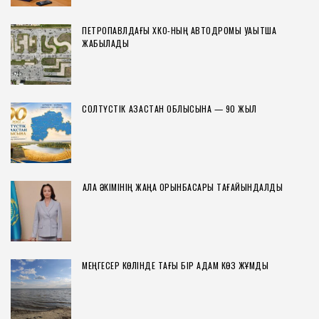
ПЕТРОПАВЛДАҒЫ ХҚКО-НЫҢ АВТОДРОМЫ УАҚЫТША
ЖАБЫЛАДЫ
СОЛТҮСТІК ҚАЗАҚСТАН ОБЛЫСЫНА — 90 ЖЫЛ
ҚАЛА ӘКІМІНІҢ ЖАҢА ОРЫНБАСАРЫ ТАҒАЙЫНДАЛДЫ
МЕҢГЕСЕР КӨЛІНДЕ ТАҒЫ БІР АДАМ КӨЗ ЖҰМДЫ