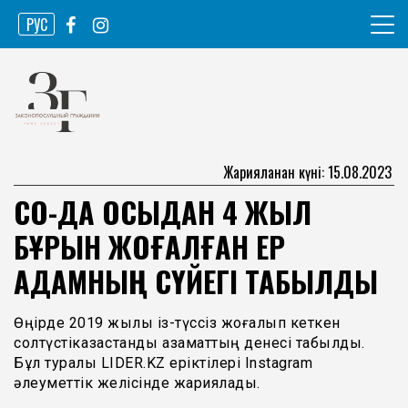
Skip
РУС
to
content
Ақпарат агенттігі
Законопослушный гражданин
Жарияланған күні: 15.08.2023
СҚО-ДА ОСЫДАН 4 ЖЫЛ
БҰРЫН ЖОҒАЛҒАН ЕР
АДАМНЫҢ СҮЙЕГІ ТАБЫЛДЫ
Өңірде 2019 жылы із-түссіз жоғалып кеткен
солтүстікқазақстандық азаматтың денесі табылды.
Бұл туралы LIDER.KZ еріктілері Instagram
әлеуметтік желісінде жариялады.