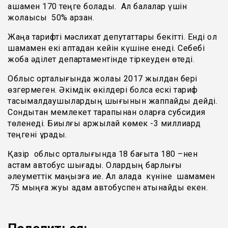
ақшамен 170 теңге болады. Ал балалар үшін
жолақысы 50% арзан.
Жаңа тарифті мәслихат депутаттары бекітті. Енді ол
шамамен екі аптадан кейін күшіне енеді. Себебі
жоба әділет департаментінде тіркеуден өтеді.
Облыс орталығында жолақы 2017 жылдан бері
өзгермеген. Әкімдік өкілдері болса ескі тариф
тасымалдаушылардың шығынын жаппайды дейді.
Сондықтан мемлекет тарапынан оларға субсидия
төленеді. Биылғы қаржылай көмек -3 миллиард
теңгені құрады.
Қазір облыс орталығында 18 бағытқа 180 –нен
астам автобус шығады. Олардың барлығы
әлеуметтік маңызға ие. Ал қалада күніне шамамен
75 мыңға жуық адам автобуспен қатынайды екен.