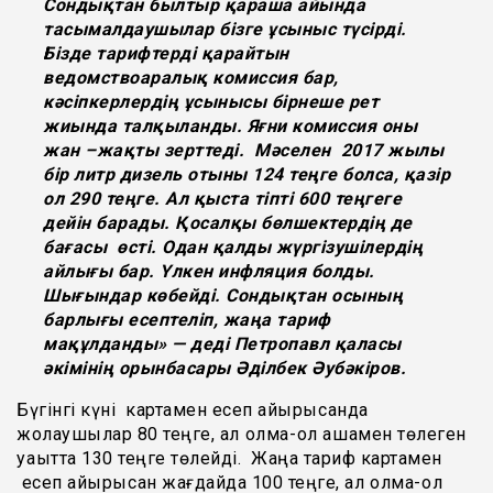
Сондықтан былтыр қараша айында
тасымалдаушылар бізге ұсыныс түсірді.
Бізде тарифтерді қарайтын
ведомствоаралық комиссия бар,
кәсіпкерлердің ұсынысы бірнеше рет
жиында талқыланды. Яғни комиссия оны
жан –жақты зерттеді. Мәселен 2017 жылы
бір литр дизель отыны 124 теңге болса, қазір
ол 290 теңге. Ал қыста тіпті 600 теңгеге
дейін барады. Қосалқы бөлшектердің де
бағасы өсті. Одан қалды жүргізушілердің
айлығы бар. Үлкен инфляция болды.
Шығындар көбейді. Сондықтан осының
барлығы есептеліп, жаңа тариф
мақұлданды» — деді Петропавл қаласы
әкімінің орынбасары Әділбек Әубәкіров.
Бүгінгі күні картамен есеп айырысқанда
жолаушылар 80 теңге, ал қолма-қол ақшамен төлеген
уақытта 130 теңге төлейді. Жаңа тариф картамен
есеп айырысқан жағдайда 100 теңге, ал қолма-қол