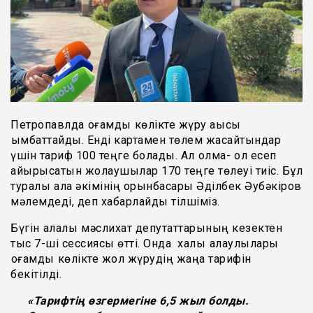
Петропавлда қоғамдық көлікте жүру ақысы
қымбаттайды. Енді картамен төлем жасайтындар
үшін тариф 100 теңге болады. Ал қолма- қол есеп
айырысатын жолаушылар 170 теңге төлеуі тиіс. Бұл
туралы қала әкімінің орынбасары Әділбек Әубәкіров
мәлемдеді, деп хабарлайды тілшіміз.
Бүгін қалалық мәслихат депутаттарының кезектен
тыс 7-ші сессиясы өтті. Онда халық қалаулылары
қоғамдық көлікте жол жүрудің жаңа тарифін
бекітілді.
«Тарифтің өзгермегіне 6,5 жыл болды.