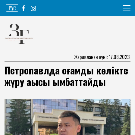
Skip
РУС
to
content
Ақпарат агенттігі
Законопослушный гражданин
Жарияланған күні: 17.08.2023
Петропавлда қоғамдық көлікте
жүру ақысы қымбаттайды