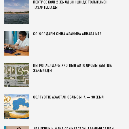
ПЕСТРОЕ КӨЛІ 2 ЖЫЛДЫҢ ІШІНДЕ ТОЛЫҒЫМЕН
ТАЗАРТЫЛАДЫ
СҚО ЖОЛДАРЫ СЫНАҚ АЛАҢЫНА АЙНАЛА МА?
ПЕТРОПАВЛДАҒЫ ХҚКО-НЫҢ АВТОДРОМЫ УАҚЫТША
ЖАБЫЛАДЫ
СОЛТҮСТІК ҚАЗАҚСТАН ОБЛЫСЫНА — 90 ЖЫЛ
ҚАЛА ӘКІМІНІҢ ЖАҢА ОРЫНБАСАРЫ ТАҒАЙЫНДАЛДЫ