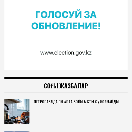
СОҢҒЫ ЖАЗБАЛАР
ПЕТРОПАВЛДА ЕКІ АПТА БОЙЫ ЫСТЫҚ СУ БОЛМАЙДЫ