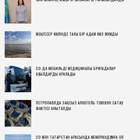
МЕҢГЕСЕР КӨЛІНДЕ ТАҒЫ БІР АДАМ КӨЗ ЖҰМДЫ
СҚО-ДА МОБИЛЬДІ МЕДИЦИНАЛЫҚ БРИГАДАЛАР
АУЫЛДАРДЫ АРАЛАДЫ
ПЕТРОПАВЛДА ЗАҢСЫЗ АЛКОГОЛЬ ТЕМЕКІНІ САҚТАУ
ФАКТІСІ АНЫҚТАЛДЫ
СҚО МЕН ТАТАРСТАН АРАСЫНДА МЕМОРАНДУМҒА ҚОЛ