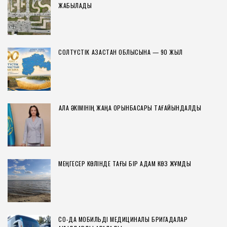
ЖАБЫЛАДЫ
СОЛТҮСТІК ҚАЗАҚСТАН ОБЛЫСЫНА — 90 ЖЫЛ
ҚАЛА ӘКІМІНІҢ ЖАҢА ОРЫНБАСАРЫ ТАҒАЙЫНДАЛДЫ
МЕҢГЕСЕР КӨЛІНДЕ ТАҒЫ БІР АДАМ КӨЗ ЖҰМДЫ
СҚО-ДА МОБИЛЬДІ МЕДИЦИНАЛЫҚ БРИГАДАЛАР