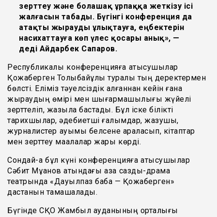
зерттеу және болашақ ұрпаққа жеткізу ісі
жалғасын табады. Бүгінгі конференция да
атақты жырауды ұлықтауға, еңбектерін
насихаттауға көп үлес қосары анық», —
деді Айдарбек Сапаров.
Республикалық конференцияға қатысушылар
Қожаберген Толыбайұлы туралы тың деректермен
бөлсті. Еліміз тәуелсіздік алғаннан кейін ғана
жыраудың өмірі мен шығармашылығы жүйелі
зерттеліп, жазыла бастады. Бұл іске білікті
тарихшылар, әдебиетші ғалымдар, жазушы,
журналистер қауымы белсене араласып, кітаптар
мен зерттеу мақалалар жарық көрді.
Сондай-ақ бұл күні конференцияға қатысушылар
Сәбит Мұқанов атындағы қазақ сазды-драма
театрында «Дауылпаз баба — Қожаберген»
дастанын тамашалады.
Бүгінде СҚО Жамбыл ауданының орталығы