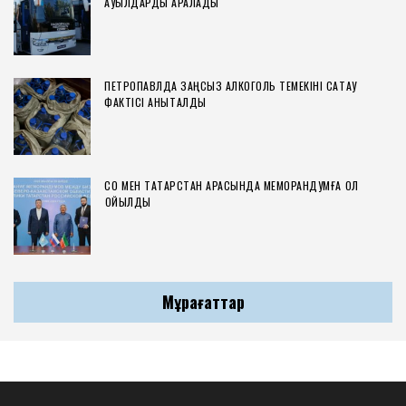
АУЫЛДАРДЫ АРАЛАДЫ
ПЕТРОПАВЛДА ЗАҢСЫЗ АЛКОГОЛЬ ТЕМЕКІНІ САҚТАУ
ФАКТІСІ АНЫҚТАЛДЫ
СҚО МЕН ТАТАРСТАН АРАСЫНДА МЕМОРАНДУМҒА ҚОЛ
ҚОЙЫЛДЫ
Мұрағаттар