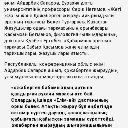
әкімі Айдарбек Сапаров, Еуразия ұлттық
университетінің профессоры Серік Негимов, «Жеті
жарғы және Қожаберген жырау» қайырымдылық
қорының төрағасы Бекет Тұрғараев, Қазақстан
Жазушылар одағы төрағасының орынбасары
Қасымхан Бегманов, филология ғылымдарының
докторы Құлбек Ергөбек, «Қаһарман» қорының
төрағасы Сабыр Қасымов және еліміздің
тарихшылары, жазушылары қатысты.
Республикалық конференцияны облыс әкімі
Айдарбек Сапаров ашып, Қожаберген жыраудың
ұлы мұрасының маңыздылығына тоқталды.
«Қожаберген бабамыздың артына
қалдырған рухани мұрасы өте бай.
Солардың ішінде «Елім-ай» дастанының
орны бөлек. Атақты жырау бұл еңбегінде
өзі өмір сүрген дәуірді, қазақ халқының
қабырғасы қайысқан заманды суреттейді.
Қожаберген жыраудың шығармашылығын