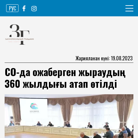
Skip
РУС
to
content
Ақпарат агенттігі
Законопослушный гражданин
Жарияланған күні: 19.08.2023
СҚО-да Қожаберген жыраудың
360 жылдығы атап өтілді