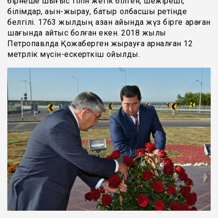
бірнеше шығыс тілін жетік білген, шежіреші,
білімдар, ақын-жырау, батыр қолбасшы ретінде
белгілі. 1763 жылдың қазан айында жүз бірге қараған
шағында қайтыс болған екен. 2018 жылы
Петропавлда Қожаберген жырауға арналған 12
метрлік мүсін-ескерткіш қойылды.