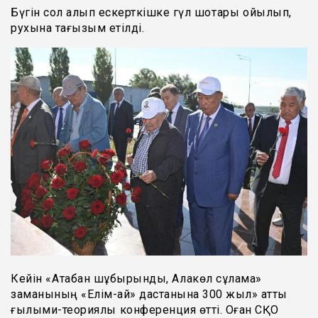
Бүгін сол алып ескерткішке гүл шоқтары қойылып,
рухына тағызым етілді.
Кейін «Ақтабан шұбырынды, Алқакөл сұлама»
заманының «Елім-ай» дастанына 300 жыл» атты
ғылыми-теориялық конференция өтті. Оған СҚО