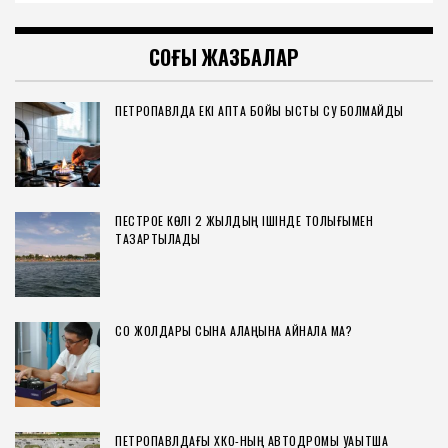
СОҢҒЫ ЖАЗБАЛАР
ПЕТРОПАВЛДА ЕКІ АПТА БОЙЫ ЫСТЫҚ СУ БОЛМАЙДЫ
ПЕСТРОЕ КӨЛІ 2 ЖЫЛДЫҢ ІШІНДЕ ТОЛЫҒЫМЕН
ТАЗАРТЫЛАДЫ
СҚО ЖОЛДАРЫ СЫНАҚ АЛАҢЫНА АЙНАЛА МА?
ПЕТРОПАВЛДАҒЫ ХҚКО-НЫҢ АВТОДРОМЫ УАҚЫТША