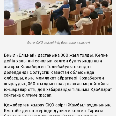
Фото: СҚО әкімдігінің баспасөз қызметі
Биыл «Елім-ай» дастанына 300 жыл толды. Көпке
дейін халық әні саналып келген бұл туындының
авторы Қожаберген Толыбайұлы екендігі
дәлелденді. Солтүстік Қазақстан облысында
қолбасшы, ақын, мемлекет қайраткері Қожаберген
жыраудың 360 жылдығына арналған мерейтойлық
іс-шаралар өтті, деп хабарлайды тілшіміз ҚазАқпарат
сайтына сілтеме жасап.
Қожаберген жырау СҚО қазіргі Жамбыл ауданының
Күлтөбе деген жерінде дүниеге келген. Тарихта