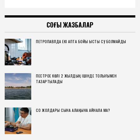
СОҢҒЫ ЖАЗБАЛАР
ПЕТРОПАВЛДА ЕКІ АПТА БОЙЫ ЫСТЫҚ СУ БОЛМАЙДЫ
ПЕСТРОЕ КӨЛІ 2 ЖЫЛДЫҢ ІШІНДЕ ТОЛЫҒЫМЕН
ТАЗАРТЫЛАДЫ
СҚО ЖОЛДАРЫ СЫНАҚ АЛАҢЫНА АЙНАЛА МА?