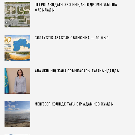
ПЕТРОПАВЛДАҒЫ ХҚКО-НЫҢ АВТОДРОМЫ УАҚЫТША
ЖАБЫЛАДЫ
СОЛТҮСТІК ҚАЗАҚСТАН ОБЛЫСЫНА — 90 ЖЫЛ
ҚАЛА ӘКІМІНІҢ ЖАҢА ОРЫНБАСАРЫ ТАҒАЙЫНДАЛДЫ
МЕҢГЕСЕР КӨЛІНДЕ ТАҒЫ БІР АДАМ КӨЗ ЖҰМДЫ