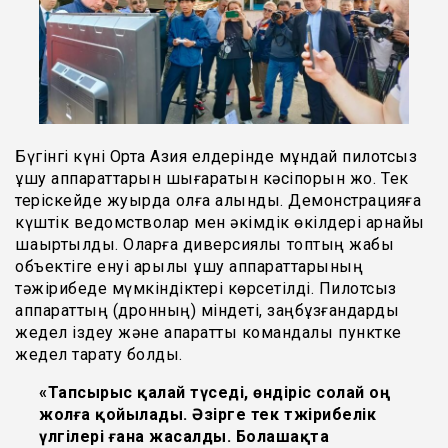
Бүгінгі күні Орта Азия елдерінде мұндай пилотсыз
ұшу аппараттарын шығаратын кәсіпорын жоқ. Тек
теріскейде жуырда қолға алынды. Демонстрацияға
күштік ведомстволар мен әкімдік өкілдері арнайы
шақыртылды. Оларға диверсиялық топтың жабық
объектіге енуі арқылы ұшу аппараттарының
тәжірибеде мүмкіндіктері көрсетілді. Пилотсыз
аппараттың (дронның) міндеті, заңбұзғандарды
жедел іздеу және ақпаратты командалық пунктке
жедел тарату болды.
«Тапсырыс қалай түседі, өндіріс солай оң
жолға қойылады. Әзірге тек тәжірибелік
үлгілері ғана жасалды. Болашақта