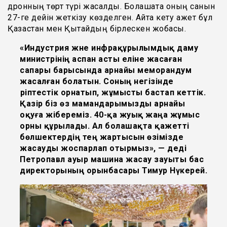
дронның төрт түрі жасалды. Болашақта оның санын
27-ге дейін жеткізу көзделген. Айта кету қажет бұл
Қазақстан мен Қытайдың бірлескен жобасы.
«Индустрия және инфрақұрылымдық даму
министрінің аспан асты еліне жасаған
сапары барысында арнайы меморандум
жасалған болатын. Соның негізінде
әріптестік орнатып, жұмысты бастап кеттік.
Қазір біз өз мамандарымызды арнайы
оқуға жібереміз. 40-қа жуық жаңа жұмыс
орны құрылады. Ал болашақта қажетті
бөлшектердің тең жартысын өзімізде
жасауды жоспарлап отырмыз», — деді
Петропавл ауыр машина жасау зауыты бас
директорының орынбасары Тимур Нүкерей.