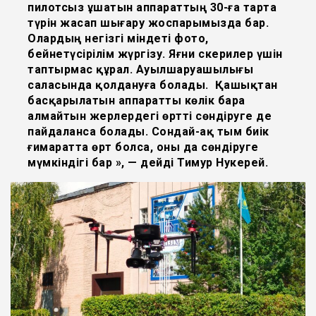
пилотсыз ұшатын аппараттың 30-ға тарта
түрін жасап шығару жоспарымызда бар.
Олардың негізгі міндеті фото,
бейнетүсірілім жүргізу. Яғни әскерилер үшін
таптырмас құрал. Ауылшаруашылығы
саласында қолдануға болады. Қашықтан
басқарылатын аппаратты көлік бара
алмайтын жерлердегі өртті сөндіруге де
пайдаланса болады. Сондай-ақ тым биік
ғимаратта өрт болса, оны да сөндіруге
мүмкіндігі бар », — дейді Тимур Нукерей.