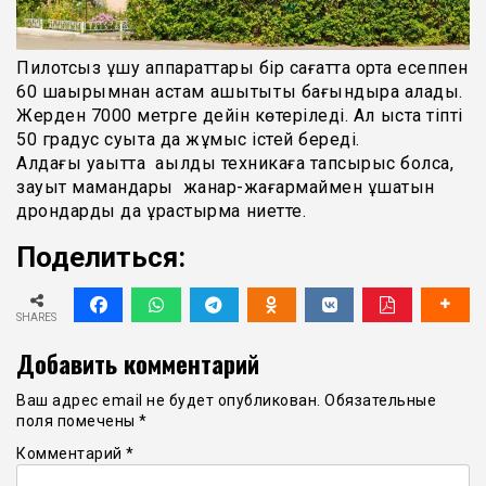
Пилотсыз ұшу аппараттары бір сағатта орта есеппен
60 шақырымнан астам қашықтықты бағындыра алады.
Жерден 7000 метрге дейін көтеріледі. Ал қыста тіпті
50 градус суықта да жұмыс істей береді.
Алдағы уақытта ақылды техникаға тапсырыс болса,
зауыт мамандары жанар-жағармаймен ұшатын
дрондарды да құрастырмақ ниетте.
Поделиться:
SHARES
Добавить комментарий
Ваш адрес email не будет опубликован.
Обязательные
поля помечены
*
Комментарий
*