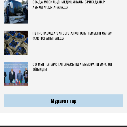
СҚО-ДА МОБИЛЬДІ МЕДИЦИНАЛЫҚ БРИГАДАЛАР
АУЫЛДАРДЫ АРАЛАДЫ
ПЕТРОПАВЛДА ЗАҢСЫЗ АЛКОГОЛЬ ТЕМЕКІНІ САҚТАУ
ФАКТІСІ АНЫҚТАЛДЫ
СҚО МЕН ТАТАРСТАН АРАСЫНДА МЕМОРАНДУМҒА ҚОЛ
ҚОЙЫЛДЫ
Мұрағаттар