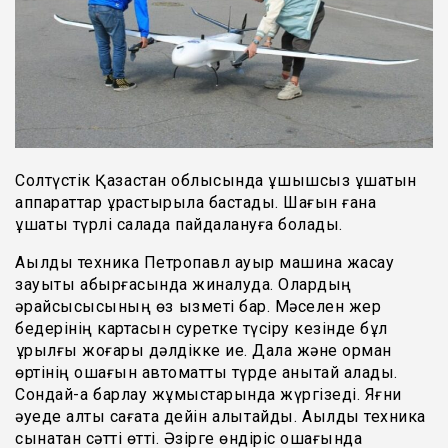
Солтүстік Қазақстан облысында ұшқышсыз ұшатын
аппараттар құрастырыла бастады. Шағын ғана
ұшақты түрлі салада пайдалануға болады.
Ақылды техника Петропавл ауыр машина жасау
зауыты қабырғасында жиналуда. Олардың
әрқайсысысының өз қызметі бар. Мәселен жер
бедерінің картасын суретке түсіру кезінде бұл
құрылғы жоғары дәлдікке ие. Дала және орман
өртінің ошағын автоматты түрде анықтай алады.
Сондай-ақ барлау жұмыстарында жүргізеді. Яғни
әуеде алты сағатқа дейін қалықтайды. Ақылды техника
сынақтан сәтті өтті. Әзірге өндіріс ошағында