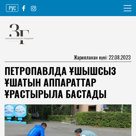
Skip
РУС
to
content
Ақпарат агенттігі
Законопослушный гражданин
Жарияланған күні: 22.08.2023
ПЕТРОПАВЛДА ҰШҚЫШСЫЗ
ҰШАТЫН АППАРАТТАР
ҚҰРАСТЫРЫЛА БАСТАДЫ