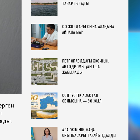
ТАЗАРТЫЛАДЫ
СҚО ЖОЛДАРЫ СЫНАҚ АЛАҢЫНА
АЙНАЛА МА?
ПЕТРОПАВЛДАҒЫ ХҚКО-НЫҢ
АВТОДРОМЫ УАҚЫТША
ЖАБЫЛАДЫ
СОЛТҮСТІК ҚАЗАҚСТАН
ОБЛЫСЫНА — 90 ЖЫЛ
ерген
қ
сады.
ҚАЛА ӘКІМІНІҢ ЖАҢА
ОРЫНБАСАРЫ ТАҒАЙЫНДАЛДЫ