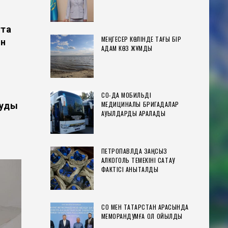
тта
МЕҢГЕСЕР КӨЛІНДЕ ТАҒЫ БІР
ін
АДАМ КӨЗ ЖҰМДЫ
СҚО-ДА МОБИЛЬДІ
МЕДИЦИНАЛЫҚ БРИГАДАЛАР
ауды
АУЫЛДАРДЫ АРАЛАДЫ
ПЕТРОПАВЛДА ЗАҢСЫЗ
АЛКОГОЛЬ ТЕМЕКІНІ САҚТАУ
ФАКТІСІ АНЫҚТАЛДЫ
СҚО МЕН ТАТАРСТАН АРАСЫНДА
МЕМОРАНДУМҒА ҚОЛ ҚОЙЫЛДЫ