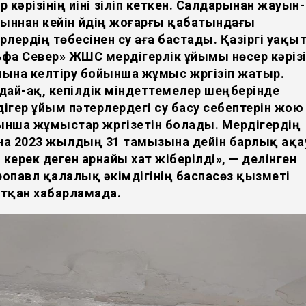
р кәрізінің иіні үзіліп кеткен. Салдарынан жауын-
ннан кейін үйдің жоғарғы қабатындағы
рлердің төбесінен су аға бастады. Қазіргі уақы
фа Север» ЖШС мердігерлік ұйымы нөсер кәріз
ына келтіру бойынша жұмыс жүргізіп жатыр.
ай-ақ, кепілдік міндеттемелер шеңберінде
ігер ұйым пәтерлердегі су басу себептерін жою
нша жұмыстар жүргізетін болады. Мердігердің
на 2023 жылдың 31 тамызына дейін барлық ақ
керек деген арнайы хат жіберілді», — делінген
опавл қалалық әкімдігінің баспасөз қызметі
атқан хабарламада.