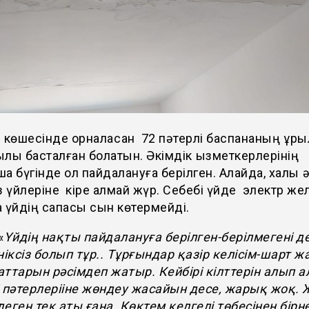
 көшесінде орналасқан 72 пәтерлі баспананың құр
лы басталған болатын. Әкімдік қызметкерлерінің
а бүгінде ол пайдалануға берілген. Алайда, халық ә
з үйлеріне кіре алмай жүр. Себебі үйде электр желі
 үйдің сапасы сын көтермейді.
«
Үйдің нақты пайдалануға берілген-берілмегені д
ніксіз болып тұр.. Тұрғындар қазір келісім-шарт ж
ттарын рәсімдеп жатыр. Кейбірі кілттерін алып а
 пәтерлерііне жөндеу жасайын десе, жарық жоқ.
деген тек аты ғана. Көктем келгелі төбесінен бір