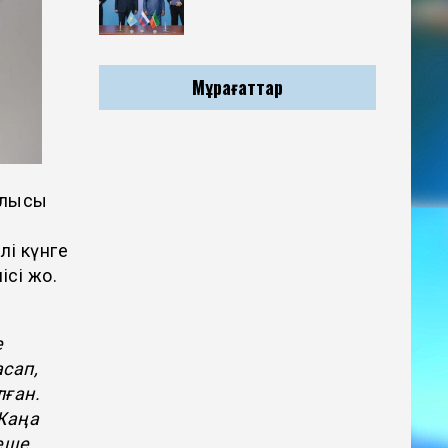
Мұрағаттар
ылысы
лі күнге
сі жоқ.
е
асап,
лған.
 Жаңа
неше