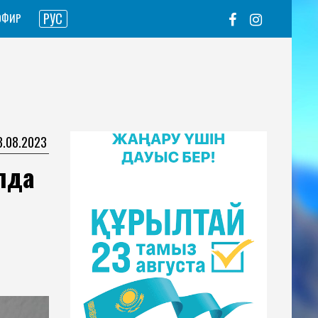
РУС
ЭФИР
3.08.2023
влда