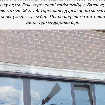
е су ақты. Есік- терезелері жабылмайды. Балшы
сіп жатыр. Жылу батареялары дұрыс орнатылмағ
онның жыры тағы бар. Подьездің іші тіптен наша
дейді тұрғындардың бірі.