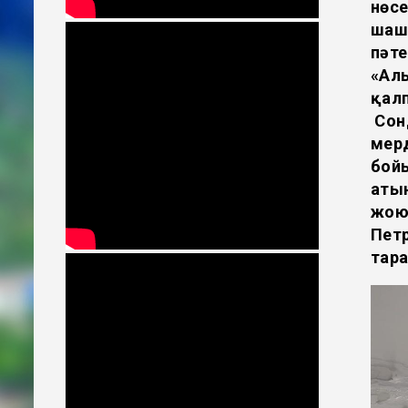
нөсе
шашы
пәте
«Аль
қалп
Сонд
мерд
бойы
аты
жою 
Петр
тар