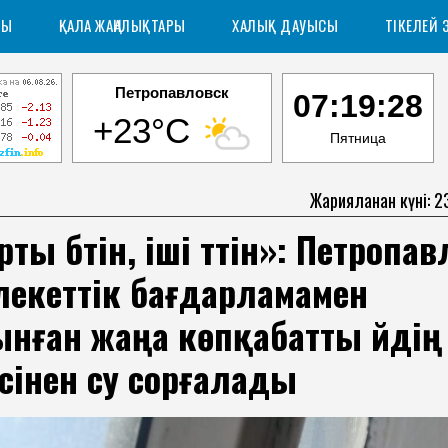
РЫ
ҚАЛА ЖАҢАЛЫҚТАРЫ
ХАЛЫҚ ДАУЫСЫ
ТІКЕЛЕЙ 
Петропавловск
07:19:30
+23°C
Пятница
Жарияланған күні: 2
ты бүтін, іші түтін»: Петропа
лекеттік бағдарламамен
нған жаңа көпқабатты үйдің
сінен су сорғалады