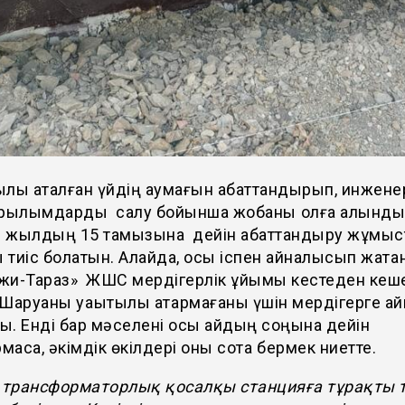
лы аталған үйдің аумағын абаттандырып, инжене
ұрылымдарды салу бойынша жобаны қолға алынды
 жылдың 15 тамызына дейін абаттандыру жұмыс
ы тиіс болатын. Алайда, осы іспен айналысып жатқа
жи-Тараз» ЖШС мердігерлік ұйымы кестеден кеш
Шаруаны уақытылы атқармағаны үшін мердігерге а
. Енді бар мәселені осы айдың соңына дейін
аса, әкімдік өкілдері оны сотқа бермек ниетте.
і трансформаторлық қосалқы станцияға тұрақты 