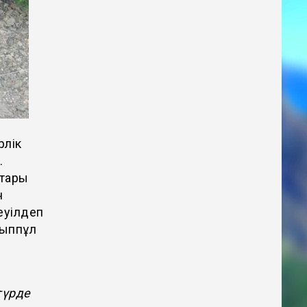
рлік
.
тары
н
еуілдеп
йыппұл
түрде