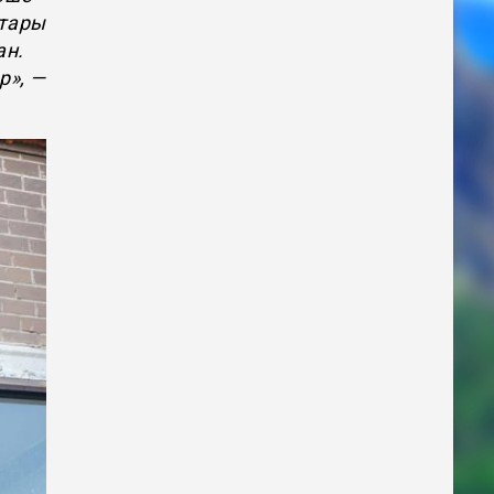
қтары
ан.
р», —