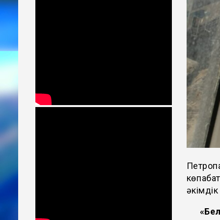
Петроп
көпқаба
әкімдік
«Бел