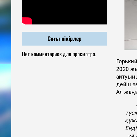
Соңғы пікірлер
Нет комментариев для просмотра.
Горький
2020 жы
айтуынш
дейін ө
Ал жаңа
түсі
құжа
Енді
үй 