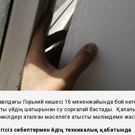
авлдағы Горький көшесі 16 мекенжайында бой көт
тты үйдің шатырынан су сорғалай бастады. Қалалы
 өкілдері аталған мәселеге қатысты мәлімдеме жа
гісіз себептермен үйдің техникалық қабатында