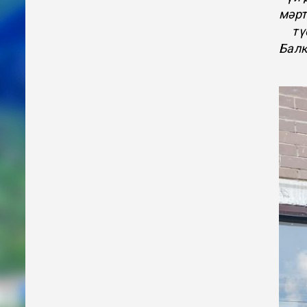
мәрт
тү
Балк