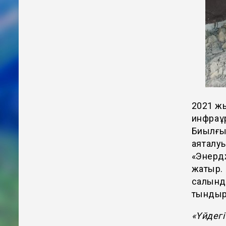
2021 жы
инфрақ
Биылғы
аяқталу
«Энерд
жатыр. 
салынды
тындырм
«Үйдег