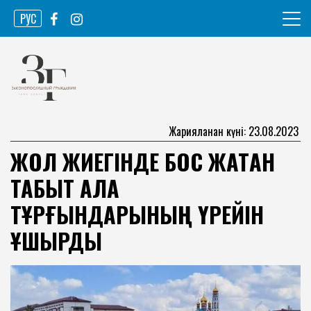
Skip
РУС
to
content
Ақпарат агенттігі
Законопослушный гражданин
Жарияланған күні: 23.08.2023
ЖОЛ ЖИЕГІНДЕ БОС ЖАТҚАН
ТАБЫТ ҚАЛА
ТҰРҒЫНДАРЫНЫҢ ҮРЕЙІН
ҰШЫРДЫ