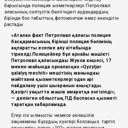
барысында полиция қызметкерлері Петропавл
қаласының солтүстік бөлігіндегі аудандардың
бірінде бос табыттың фотомонтаж емес екендігін
растады.
«Аталған факт Петропавл қаласы полиция
басқармасының бірінші полиция бөлімінің
ақпаратты есепке алу кітабында
тіркелді.Полицейлер бұл арнайы жәшікті
Петропавл қаласындағы Жуков көшесі, 17
мекен-жайында орналасқан «Qyzyljar
qalalyq meshiti» мешітінің жанындағы
мәйітхана қызметкерлері одан әрі
пайдалану үшін шығарғанын анықтады.
Қазіргі уақытта жәшік ғимаратқа енгізілді»,
— делінген облыстық ПД баспасөз қызметі
таратқан хабарламада.
Егер сіз қылмыстық немесе әкімшілік
заңнаманы бұзудың куәгері болсаңыз тәртіп
сақшылары дереу «102» жедел арнасына