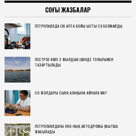
СОҢҒЫ ЖАЗБАЛАР
ПЕТРОПАВЛДА ЕКІ АПТА БОЙЫ ЫСТЫҚ СУ БОЛМАЙДЫ
ПЕСТРОЕ КӨЛІ 2 ЖЫЛДЫҢ ІШІНДЕ ТОЛЫҒЫМЕН
ТАЗАРТЫЛАДЫ
СҚО ЖОЛДАРЫ СЫНАҚ АЛАҢЫНА АЙНАЛА МА?
ПЕТРОПАВЛДАҒЫ ХҚКО-НЫҢ АВТОДРОМЫ УАҚЫТША
ЖАБЫЛАДЫ