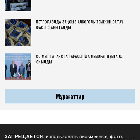
ПЕТРОПАВЛДА ЗАҢСЫЗ АЛКОГОЛЬ ТЕМЕКІНІ САҚТАУ
ФАКТІСІ АНЫҚТАЛДЫ
СҚО МЕН ТАТАРСТАН АРАСЫНДА МЕМОРАНДУМҒА ҚОЛ
ҚОЙЫЛДЫ
Мұрағаттар
ЗАПРЕЩАЕТСЯ:
использовать письменные, фото,