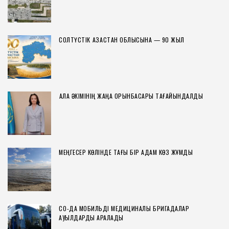
СОЛТҮСТІК ҚАЗАҚСТАН ОБЛЫСЫНА — 90 ЖЫЛ
ҚАЛА ӘКІМІНІҢ ЖАҢА ОРЫНБАСАРЫ ТАҒАЙЫНДАЛДЫ
МЕҢГЕСЕР КӨЛІНДЕ ТАҒЫ БІР АДАМ КӨЗ ЖҰМДЫ
СҚО-ДА МОБИЛЬДІ МЕДИЦИНАЛЫҚ БРИГАДАЛАР
АУЫЛДАРДЫ АРАЛАДЫ