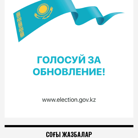
СОҢҒЫ ЖАЗБАЛАР