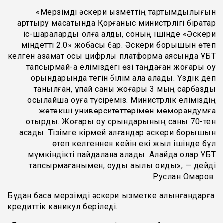
«Мерзімді әскери қызметтің тартымдылығын
арттыру мақсатында Қорғаныс министрлігі бірқатар
іс-шараларды қолға алды, соның ішінде «Әскери
міндетті 2.0» жобасы бар. Әскери борышын өтеп
келген азамат осы цифрлық платформа аясында ҰБТ
тапсырмай-ақ еліміздегі өзі таңдаған жоғары оқу
орындарында тегін білім ала алады. Үздік деп
танылған, ұпай саны жоғары 3 мың сарбазды
осылайша оқуға түсіреміз. Министрлік еліміздің
жетекші университеттерімен меморандумға
отырды. Жоғары оқу орындарының саны 70-тен
асады. Тізімге кірмей қалғандар әскери борышын
өтеп келгеннен кейін екі жыл ішінде бұл
мүмкіндікті пайдалана алады. Алайда олар ҰБТ
тапсырмағанымен, оқуды ақылы оқиды», — дейді
Руслан Омаров.
Бұдан басқа мерзімді әскери қызметке алынғандарға
кредиттік каникул беріледі.