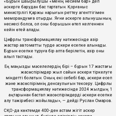
«Бұрын шақырылушы «менің несием бар» деп
әскерге барудан бас тартатын. Қорғаныс
министрлігі Қаржы нарығын реттеу агенттігімен
меморандумға отырды. Яғни әскерге алынушының
несиесі болса, ол оны борышын өтеп келгеннен
кейін өтей алады.
Цифрлық трансформациялау нәтижесінде қазір
жастар автоматты түрде әскери есепке алынады.
Бұрын есепке тұруға бір апта берілетін, қазір оны
алып тастадық.
Ең маңызды мәселелердің бірі – бұрын 17 жастағы
жасөспірімдер жыл сайын әскери тіркелуге
міндетті болатын. Оның екі себебі бар, әскери есеп
және жасөспірімнің денсаулығын тексеру. Цифрлық
трансформациялау нәтижесінде 2024 жылдың 1
қаңтарынан бастап жасөспірімдерді әскери есепке
алу тәжірибесі жойылады», — дейді Руслан Омаров.
СҚО-да көктемде 400-ден астам жігіт әскер