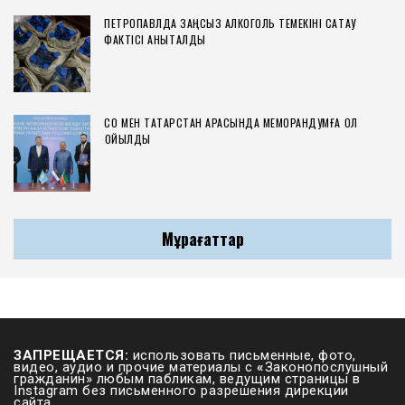
ПЕТРОПАВЛДА ЗАҢСЫЗ АЛКОГОЛЬ ТЕМЕКІНІ САҚТАУ
ФАКТІСІ АНЫҚТАЛДЫ
СҚО МЕН ТАТАРСТАН АРАСЫНДА МЕМОРАНДУМҒА ҚОЛ
ҚОЙЫЛДЫ
Мұрағаттар
ЗАПРЕЩАЕТСЯ:
использовать письменные, фото,
видео, аудио и прочие материалы с
«
Законопослушный
гражданин» любым пабликам, ведущим страницы в
Instagram без письменного разрешения дирекции
сайта.