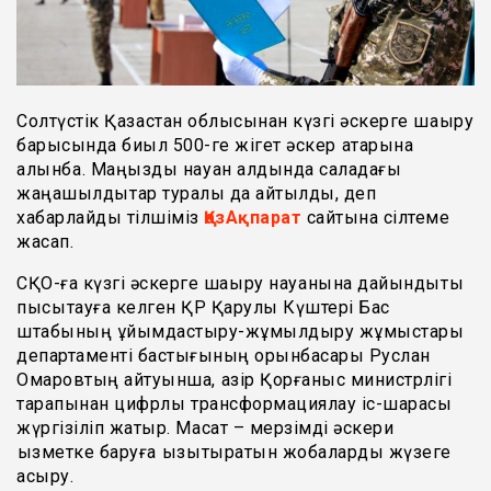
Солтүстік Қазақстан облысынан күзгі әскерге шақыру
барысында биыл 500-ге жігет әскер қатарына
алынбақ. Маңызды науқан алдында саладағы
жаңашылдықтар туралы да айтылды, деп
хабарлайды тілшіміз
ҚазАқпарат
сайтына сілтеме
жасап.
СҚО-ға күзгі әскерге шақыру науқанына дайындықты
пысықтауға келген ҚР Қарулы Күштері Бас
штабының ұйымдастыру-жұмылдыру жұмыстары
департаменті бастығының орынбасары Руслан
Омаровтың айтуынша, қазір Қорғаныс министрлігі
тарапынан цифрлық трансформациялау іс-шарасы
жүргізіліп жатыр. Мақсат – мерзімді әскери
қызметке баруға қызықтыратын жобаларды жүзеге
асыру.