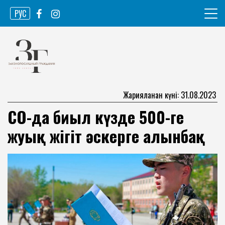
Skip
РУС
to
content
Ақпарат агенттігі
Законопослушный гражданин
Жарияланған күні: 31.08.2023
СҚО-да биыл күзде 500-ге
жуық жігіт әскерге алынбақ