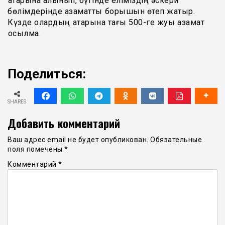
қатарына алынып, бүгінде еліміздің әскери
бөлімдерінде азаматтық борышын өтеп жатыр.
Күзде олардың қатарына тағы 500-ге жуық азамат
қосылмақ.
Поделиться:
SHARES
Добавить комментарий
Ваш адрес email не будет опубликован.
Обязательные
поля помечены
*
Комментарий
*