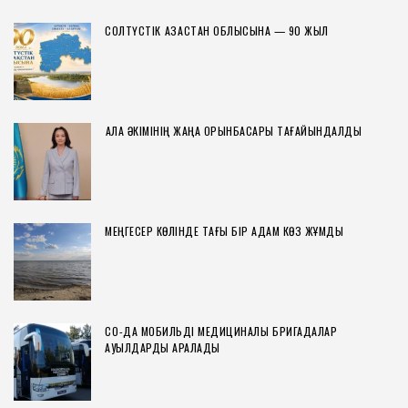
СОЛТҮСТІК ҚАЗАҚСТАН ОБЛЫСЫНА — 90 ЖЫЛ
ҚАЛА ӘКІМІНІҢ ЖАҢА ОРЫНБАСАРЫ ТАҒАЙЫНДАЛДЫ
МЕҢГЕСЕР КӨЛІНДЕ ТАҒЫ БІР АДАМ КӨЗ ЖҰМДЫ
СҚО-ДА МОБИЛЬДІ МЕДИЦИНАЛЫҚ БРИГАДАЛАР
АУЫЛДАРДЫ АРАЛАДЫ