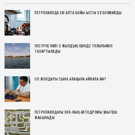
ПЕТРОПАВЛДА ЕКІ АПТА БОЙЫ ЫСТЫҚ СУ БОЛМАЙДЫ
ПЕСТРОЕ КӨЛІ 2 ЖЫЛДЫҢ ІШІНДЕ ТОЛЫҒЫМЕН
ТАЗАРТЫЛАДЫ
СҚО ЖОЛДАРЫ СЫНАҚ АЛАҢЫНА АЙНАЛА МА?
ПЕТРОПАВЛДАҒЫ ХҚКО-НЫҢ АВТОДРОМЫ УАҚЫТША
ЖАБЫЛАДЫ