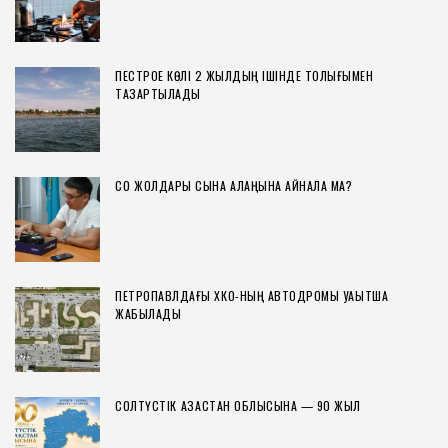
ПЕСТРОЕ КӨЛІ 2 ЖЫЛДЫҢ ІШІНДЕ ТОЛЫҒЫМЕН
ТАЗАРТЫЛАДЫ
СҚО ЖОЛДАРЫ СЫНАҚ АЛАҢЫНА АЙНАЛА МА?
ПЕТРОПАВЛДАҒЫ ХҚКО-НЫҢ АВТОДРОМЫ УАҚЫТША
ЖАБЫЛАДЫ
СОЛТҮСТІК ҚАЗАҚСТАН ОБЛЫСЫНА — 90 ЖЫЛ