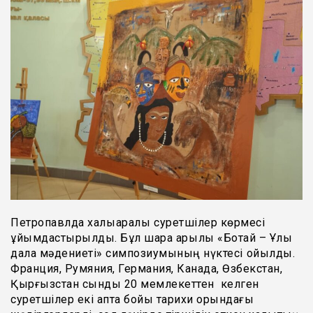
Петропавлда халықаралық суретшілер көрмесі
ұйымдастырылды. Бұл шара арқылы «Ботай – Ұлы
дала мәдениеті» симпозиумының нүктесі қойылды.
Франция, Румяния, Германия, Канада, Өзбекстан,
Қырғызстан сынды 20 мемлекеттен келген
суретшілер екі апта бойы тарихи орындағы