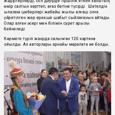
жәдіргерлерді, сол дәуірде тіршілік еткен халықтың
өмір салтын зерттеп, қағаз бетіне түсірді. Шетелдік
қылқалам шеберлері жабайы жылқы алғаш қолға
үйретілген жер ерекше шабыт сыйлағанын айтады.
Олар алған әсері мен білімін сурет арқылы
бейнеледі.
Көрмеге түрлі жанрда салынған 120 картина
қойылды. Ал авторлары арнайы марапатқа ие болды.