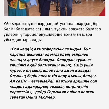
Ұйымдастырушылардың айтуынша олардың бір
бөлігі болашақта сатылып, түскен қаражатқа балалар
үйлерінің тәрбиеленушілеріне арналған шара
ұйымдастырылады.
«
Сол кездің атмосферасын сезіндім. Бұл
картина шынайы адамдардың өмірінен
алынды деуге болады. Олардың тұрмыс-
тіршілігі оңай болмағаны анық. Өмір үшін
күресте ең мықтылар ғана аман қалады.
Осының бәрін елестетіп көру қызық болды.
Ал сезім – өзгермейді. Картина арқылы сол
кездегі адамдарың сезімін, көңіл-күйін
көрсеттім
»,- дейді Гермнаия елінен келген
суретші Ольга Мюллер.