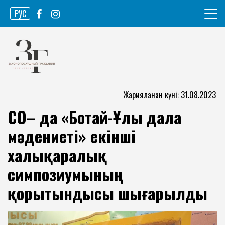
Skip
РУС
to
content
Ақпарат агенттігі
Законопослушный гражданин
Жарияланған күні: 31.08.2023
СҚО– да «Ботай-Ұлы дала
мәдениеті» екінші
халықаралық
симпозиумының
қорытындысы шығарылды