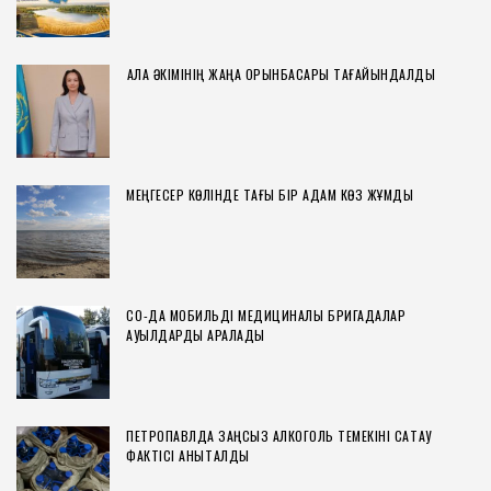
ҚАЛА ӘКІМІНІҢ ЖАҢА ОРЫНБАСАРЫ ТАҒАЙЫНДАЛДЫ
МЕҢГЕСЕР КӨЛІНДЕ ТАҒЫ БІР АДАМ КӨЗ ЖҰМДЫ
СҚО-ДА МОБИЛЬДІ МЕДИЦИНАЛЫҚ БРИГАДАЛАР
АУЫЛДАРДЫ АРАЛАДЫ
ПЕТРОПАВЛДА ЗАҢСЫЗ АЛКОГОЛЬ ТЕМЕКІНІ САҚТАУ
ФАКТІСІ АНЫҚТАЛДЫ