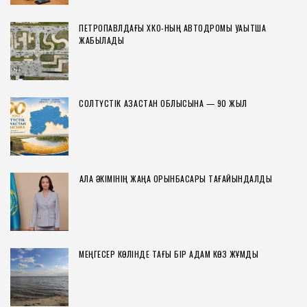
ПЕТРОПАВЛДАҒЫ ХҚКО-НЫҢ АВТОДРОМЫ УАҚЫТША
ЖАБЫЛАДЫ
СОЛТҮСТІК ҚАЗАҚСТАН ОБЛЫСЫНА — 90 ЖЫЛ
ҚАЛА ӘКІМІНІҢ ЖАҢА ОРЫНБАСАРЫ ТАҒАЙЫНДАЛДЫ
МЕҢГЕСЕР КӨЛІНДЕ ТАҒЫ БІР АДАМ КӨЗ ЖҰМДЫ