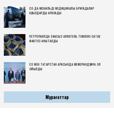
СҚО-ДА МОБИЛЬДІ МЕДИЦИНАЛЫҚ БРИГАДАЛАР
АУЫЛДАРДЫ АРАЛАДЫ
ПЕТРОПАВЛДА ЗАҢСЫЗ АЛКОГОЛЬ ТЕМЕКІНІ САҚТАУ
ФАКТІСІ АНЫҚТАЛДЫ
СҚО МЕН ТАТАРСТАН АРАСЫНДА МЕМОРАНДУМҒА ҚОЛ
ҚОЙЫЛДЫ
Мұрағаттар