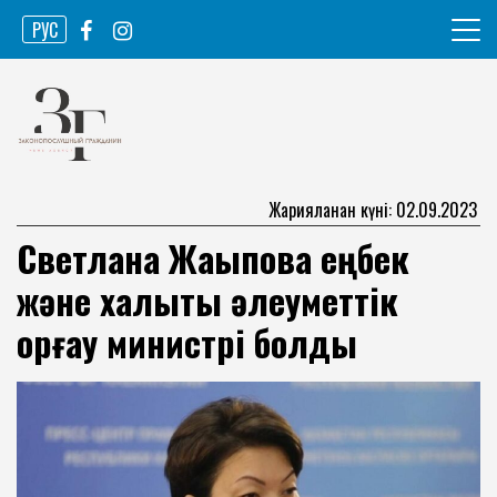
Skip
РУС
to
content
Ақпарат агенттігі
Законопослушный гражданин
Жарияланған күні: 02.09.2023
Светлана Жақыпова еңбек
және халықты әлеуметтік
қорғау министрі болды