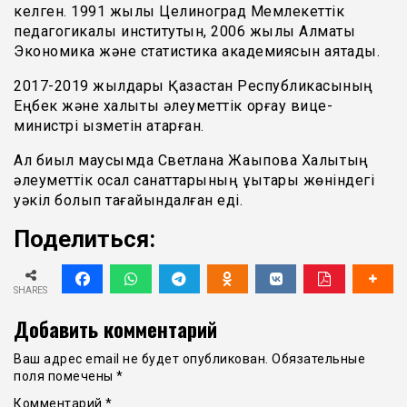
келген. 1991 жылы Целиноград Мемлекеттік
педагогикалық институтын, 2006 жылы Алматы
Экономика және статистика академиясын аяқтады.
2017-2019 жылдары Қазақстан Республикасының
Еңбек және халықты әлеуметтік қорғау вице-
министрі қызметін атқарған.
Ал биыл маусымда Светлана Жақыпова Халықтың
әлеуметтік осал санаттарының құқықтары жөніндегі
уәкіл болып тағайындалған еді.
Поделиться:
SHARES
Добавить комментарий
Ваш адрес email не будет опубликован.
Обязательные
поля помечены
*
Комментарий
*