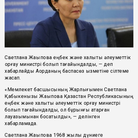
Светлана Жақыпова еңбек және халықты әлеуметтік
қорғау министрі болып тағайындалды, — деп
хабарлайды Ақорданың баспасөз қызметіне сілтеме
жасап.
«Мемлекет басшысының Жарлығымен Светлана
Қабыкенқызы Жақыпова Қазақстан Республикасының
еңбек және халықты әлеуметтік қорғау министрі
болып тағайындалды, ол бұрынғы атқарған
лауазымынан босатылды», — делінген
хабарламада.
Светлана Жақыпова 1968 жылы дүниеге