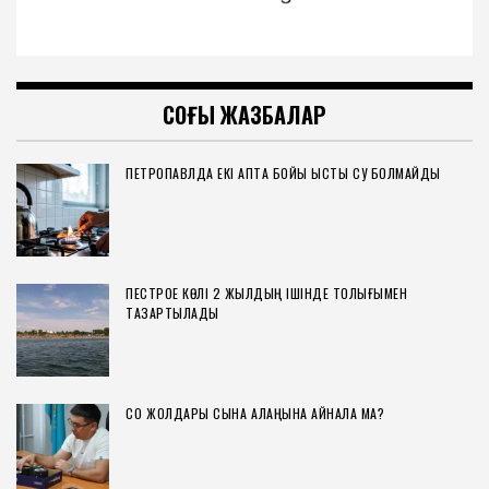
СОҢҒЫ ЖАЗБАЛАР
ПЕТРОПАВЛДА ЕКІ АПТА БОЙЫ ЫСТЫҚ СУ БОЛМАЙДЫ
ПЕСТРОЕ КӨЛІ 2 ЖЫЛДЫҢ ІШІНДЕ ТОЛЫҒЫМЕН
ТАЗАРТЫЛАДЫ
СҚО ЖОЛДАРЫ СЫНАҚ АЛАҢЫНА АЙНАЛА МА?