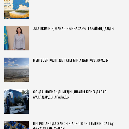
ҚАЛА ӘКІМІНІҢ ЖАҢА ОРЫНБАСАРЫ ТАҒАЙЫНДАЛДЫ
МЕҢГЕСЕР КӨЛІНДЕ ТАҒЫ БІР АДАМ КӨЗ ЖҰМДЫ
СҚО-ДА МОБИЛЬДІ МЕДИЦИНАЛЫҚ БРИГАДАЛАР
АУЫЛДАРДЫ АРАЛАДЫ
ПЕТРОПАВЛДА ЗАҢСЫЗ АЛКОГОЛЬ ТЕМЕКІНІ САҚТАУ
ФАКТІСІ АНЫҚТАЛДЫ