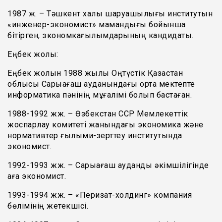
1987 ж. – Тәшкент халық шаруашылығы институтын
«инженер-экономист» мамандығы бойынша
бітірген, экономкағылымдарының кандидаты.
Еңбек жолы:
Еңбек жолын 1988 жылы Оңтүстік Қазақстан
облысы Сарыағаш ауданындағы орта мектепте
информатика пәнінің мұғалімі болып бастаған.
1988-1992 жж. – Өзбекстан ССР Мемлекеттік
жоспарлау комитеті жанындағы экономика және
нормативтер ғылыми-зерттеу институтында
экономист.
1992-1993 жж. – Сарыағаш аудандық әкімшілігінде
аға экономист.
1993-1994 жж. – «Перизат-холдинг» компания
бөлімінің жетекшісі.