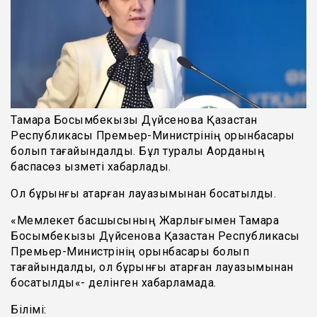
Тамара Босымбекқызы Дүйсенова Қазақстан
Республикасы Премьер-Министрінің орынбасары
болып тағайындалды. Бұл туралы Ақорданың
баспасөз қызметі хабарлады.
Ол бұрынғы атқарған лауазымынан босатылды.
«Мемлекет басшысының Жарлығымен Тамара
Босымбекқызы Дүйсенова Қазақстан Республикасы
Премьер-Министрінің орынбасары болып
тағайындалды, ол бұрынғы атқарған лауазымынан
босатылды«- делінген хабарламада.
Білімі: