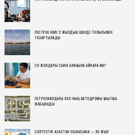
ПЕСТРОЕ КӨЛІ 2 ЖЫЛДЫҢ ІШІНДЕ ТОЛЫҒЫМЕН
ТАЗАРТЫЛАДЫ
СҚО ЖОЛДАРЫ СЫНАҚ АЛАҢЫНА АЙНАЛА МА?
ПЕТРОПАВЛДАҒЫ ХҚКО-НЫҢ АВТОДРОМЫ УАҚЫТША
ЖАБЫЛАДЫ
СОЛТҮСТІК ҚАЗАҚСТАН ОБЛЫСЫНА — 90 ЖЫЛ