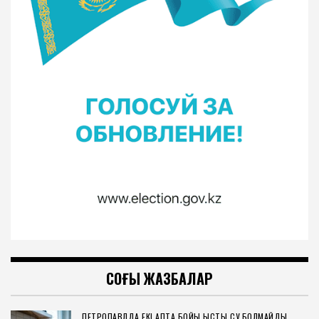
СОҢҒЫ ЖАЗБАЛАР
ПЕТРОПАВЛДА ЕКІ АПТА БОЙЫ ЫСТЫҚ СУ БОЛМАЙДЫ