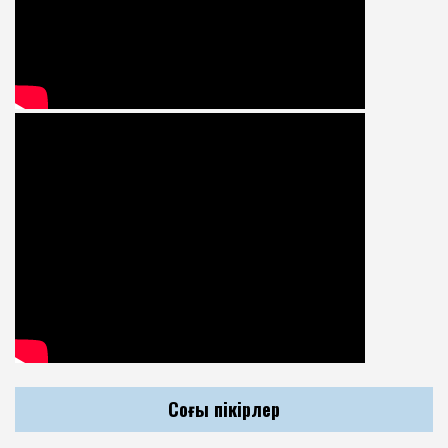
Соңғы пікірлер