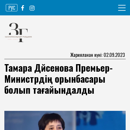
Skip
РУС
to
content
Ақпарат агенттігі
Законопослушный гражданин
Жарияланған күні: 02.09.2023
Тамара Дүйсенова Премьер-
Министрдің орынбасары
болып тағайындалды