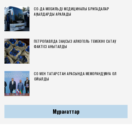
СҚО-ДА МОБИЛЬДІ МЕДИЦИНАЛЫҚ БРИГАДАЛАР
АУЫЛДАРДЫ АРАЛАДЫ
ПЕТРОПАВЛДА ЗАҢСЫЗ АЛКОГОЛЬ ТЕМЕКІНІ САҚТАУ
ФАКТІСІ АНЫҚТАЛДЫ
СҚО МЕН ТАТАРСТАН АРАСЫНДА МЕМОРАНДУМҒА ҚОЛ
ҚОЙЫЛДЫ
Мұрағаттар