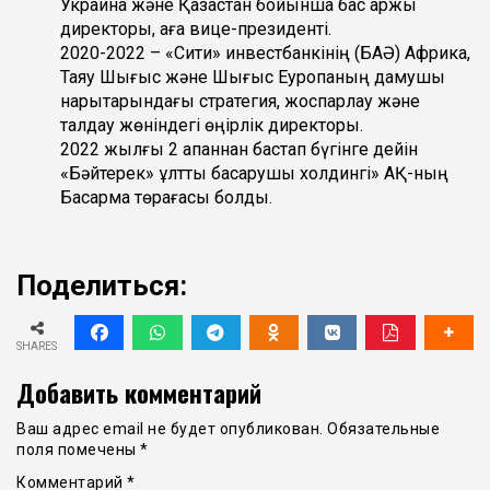
Украина және Қазақстан бойынша бас қаржы
директоры, аға вице-президенті.
2020-2022 – «Сити» инвестбанкінің (БАӘ) Африка,
Таяу Шығыс және Шығыс Еуропаның дамушы
нарықтарындағы стратегия, жоспарлау және
талдау жөніндегі өңірлік директоры.
2022 жылғы 2 ақпаннан бастап бүгінге дейін
«Бәйтерек» ұлттық басқарушы холдингі» АҚ-ның
Басқарма төрағасы болды.
Поделиться:
SHARES
Добавить комментарий
Ваш адрес email не будет опубликован.
Обязательные
поля помечены
*
Комментарий
*