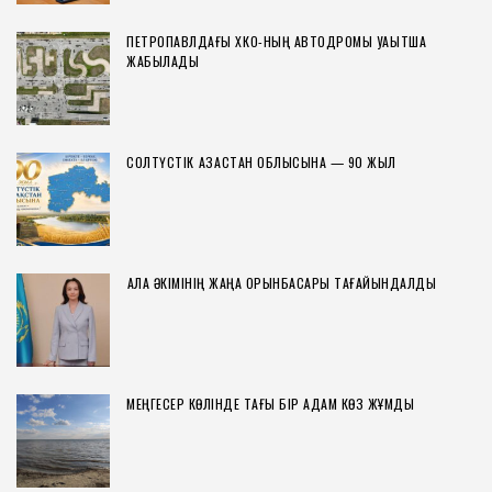
ПЕТРОПАВЛДАҒЫ ХҚКО-НЫҢ АВТОДРОМЫ УАҚЫТША
ЖАБЫЛАДЫ
СОЛТҮСТІК ҚАЗАҚСТАН ОБЛЫСЫНА — 90 ЖЫЛ
ҚАЛА ӘКІМІНІҢ ЖАҢА ОРЫНБАСАРЫ ТАҒАЙЫНДАЛДЫ
МЕҢГЕСЕР КӨЛІНДЕ ТАҒЫ БІР АДАМ КӨЗ ЖҰМДЫ