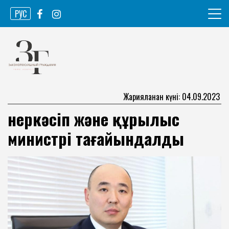
Skip
РУС
to
content
Ақпарат агенттігі
Законопослушный гражданин
Жарияланған күні: 04.09.2023
Өнеркәсіп және құрылыс
министрі тағайындалды