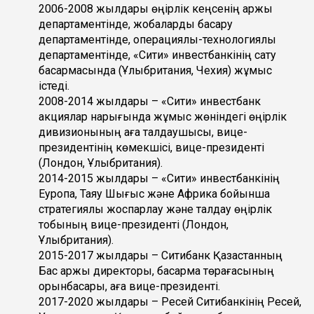
2006-2008 жылдары өңірлік кеңсенің қаржы
департаментінде, жобаларды басқару
департаментінде, операциялық-технологиялық
департаментінде, «Сити» инвестбанкінің сату
басқармасында (Ұлыбритания, Чехия) жұмыс
істеді.
2008-2014 жылдары – «Сити» инвестбанк
акциялар нарығында жұмыс жөніндегі өңірлік
дивизионының аға талдаушысы, вице-
президентінің көмекшісі, вице-президенті
(Лондон, Ұлыбритания).
2014-2015 жылдары – «Сити» инвестбанкінің
Еуропа, Таяу Шығыс және Африка бойынша
стратегиялық жоспарлау және талдау өңірлік
тобының вице-президенті (Лондон,
Ұлыбритания).
2015-2017 жылдары – Ситибанк Қазақстанның
Бас қаржы директоры, басқарма төрағасының
орынбасары, аға вице-президенті.
2017-2020 жылдары – Ресей Ситибанкінің Ресей,