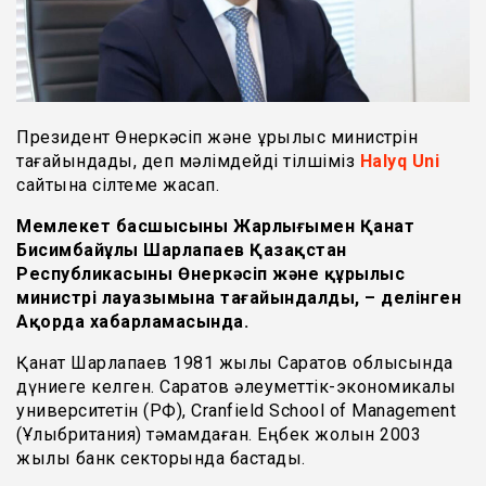
Президент Өнеркәсіп және құрылыс министрін
тағайындады, деп мәлімдейді тілшіміз
Halyq Uni
сайтына сілтеме жасап.
Мемлекет басшысының Жарлығымен Қанат
Бисимбайұлы Шарлапаев Қазақстан
Республикасының Өнеркәсіп және құрылыс
министрі лауазымына тағайындалды, – делінген
Ақорда хабарламасында.
Қанат Шарлапаев 1981 жылы Саратов облысында
дүниеге келген. Саратов әлеуметтік-экономикалық
университетін (РФ), Cranfield School of Management
(Ұлыбритания) тәмамдаған. Еңбек жолын 2003
жылы банк секторында бастады.