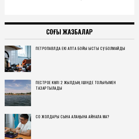
СОҢҒЫ ЖАЗБАЛАР
ПЕТРОПАВЛДА ЕКІ АПТА БОЙЫ ЫСТЫҚ СУ БОЛМАЙДЫ
ПЕСТРОЕ КӨЛІ 2 ЖЫЛДЫҢ ІШІНДЕ ТОЛЫҒЫМЕН
ТАЗАРТЫЛАДЫ
СҚО ЖОЛДАРЫ СЫНАҚ АЛАҢЫНА АЙНАЛА МА?