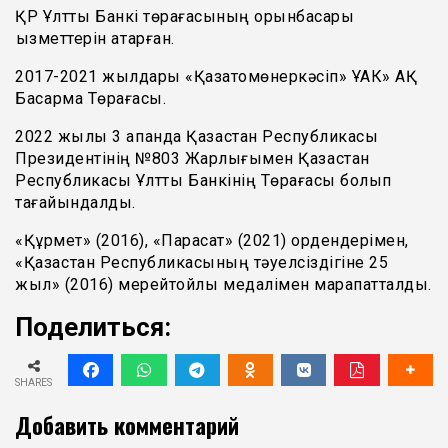
ҚР Ұлттық Банкі төрағасының орынбасары
қызметтерін атқарған.
2017-2021 жылдары «Қазатомөнеркәсіп» ҰАК» АҚ
Басқарма Төрағасы.
2022 жылы 3 ақпанда Қазақстан Республикасы
Президентінің №803 Жарлығымен Қазақстан
Республикасы Ұлттық Банкінің Төрағасы болып
тағайындалды.
«Құрмет» (2016), «Парасат» (2021) ордендерімен,
«Қазақстан Республикасының тәуелсіздігіне 25
жыл» (2016) мерейтойлық медалімен марапатталды.
Поделиться:
SHARES
Добавить комментарий