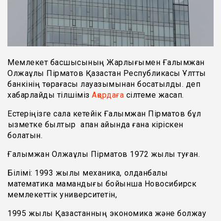
Мемлекет басшысының Жарлығымен Ғалымжан
Олжаұлы Пірматов Қазақстан Республикасы Ұлттық
банкінің төрағасы лауазымынан босатылды. деп
хабарлайды тілшіміз
Ақордаға
сілтеме жасап.
Естеріңізге сала кетейік Ғалымжан Пірматов бұл
қызметке былтыр ақпан айында ғана кіріскен
болатын.
Ғалымжан Олжаұлы Пірматов 1972 жылы туған.
Білімі: 1993 жылы механика, қолданбалы
математика мамандығы бойынша Новосибирск
мемлекеттік университетін,
1995 жылы Қазақстанның экономика және болжау