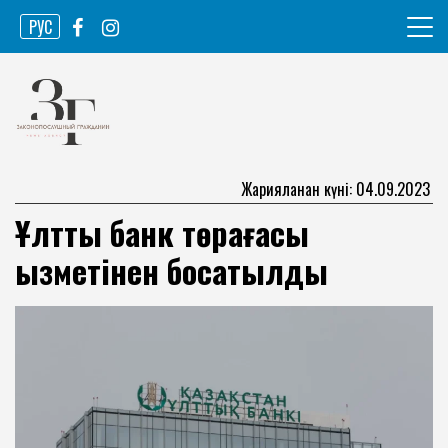
Skip
РУС
to
content
Ақпарат агенттігі
Законопослушный гражданин
Жарияланған күні: 04.09.2023
Ұлттық банк төрағасы
қызметінен босатылды