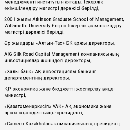
менеджменті институтын аяқтады, Іскерлік
әкімшілендіру магистрі дәрежісі берілді,
2001 жылы Atkinson Graduate School of Management,
Willamette University бітіріп Іскерлік әкімшілендіру
магистрі дәрежісі берілді.
Әр жылдары «Алтын-Тас» БК қаржы директоры,
AIG Silk Road Capital Management компаниясының
инвестициялар жөніндегі директоры,
«Халық банк» АҚ инвестициялық банкинг
департаментінің директоры,
ҚР экономика және бюджетті жоспарлау вице-
министрі,
«Қазатомөнеркәсіп» ҰАК» АҚ экономика және
қаржы жөніндегі вице-президенті,
«Cameco Kazakhstan» компаниясының президенті,