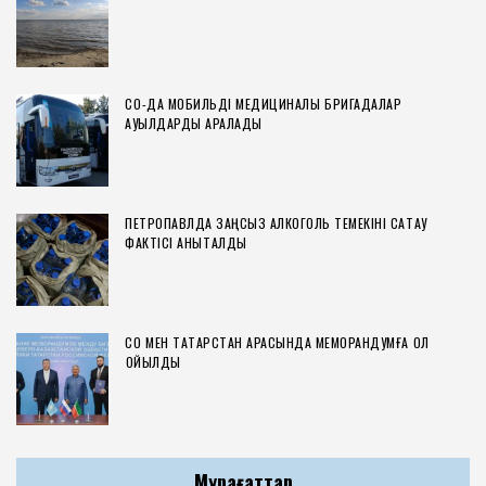
СҚО-ДА МОБИЛЬДІ МЕДИЦИНАЛЫҚ БРИГАДАЛАР
АУЫЛДАРДЫ АРАЛАДЫ
ПЕТРОПАВЛДА ЗАҢСЫЗ АЛКОГОЛЬ ТЕМЕКІНІ САҚТАУ
ФАКТІСІ АНЫҚТАЛДЫ
СҚО МЕН ТАТАРСТАН АРАСЫНДА МЕМОРАНДУМҒА ҚОЛ
ҚОЙЫЛДЫ
Мұрағаттар