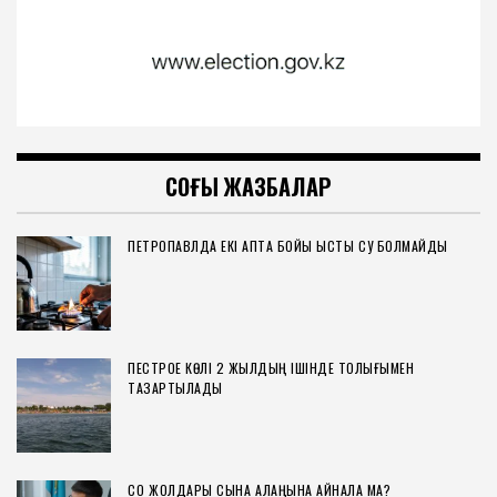
СОҢҒЫ ЖАЗБАЛАР
ПЕТРОПАВЛДА ЕКІ АПТА БОЙЫ ЫСТЫҚ СУ БОЛМАЙДЫ
ПЕСТРОЕ КӨЛІ 2 ЖЫЛДЫҢ ІШІНДЕ ТОЛЫҒЫМЕН
ТАЗАРТЫЛАДЫ
СҚО ЖОЛДАРЫ СЫНАҚ АЛАҢЫНА АЙНАЛА МА?