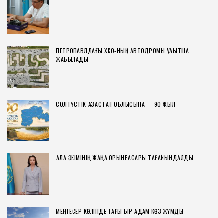
ПЕТРОПАВЛДАҒЫ ХҚКО-НЫҢ АВТОДРОМЫ УАҚЫТША
ЖАБЫЛАДЫ
СОЛТҮСТІК ҚАЗАҚСТАН ОБЛЫСЫНА — 90 ЖЫЛ
ҚАЛА ӘКІМІНІҢ ЖАҢА ОРЫНБАСАРЫ ТАҒАЙЫНДАЛДЫ
МЕҢГЕСЕР КӨЛІНДЕ ТАҒЫ БІР АДАМ КӨЗ ЖҰМДЫ