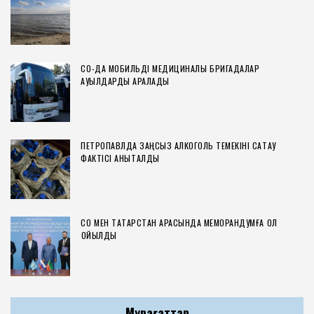
СҚО-ДА МОБИЛЬДІ МЕДИЦИНАЛЫҚ БРИГАДАЛАР
АУЫЛДАРДЫ АРАЛАДЫ
ПЕТРОПАВЛДА ЗАҢСЫЗ АЛКОГОЛЬ ТЕМЕКІНІ САҚТАУ
ФАКТІСІ АНЫҚТАЛДЫ
СҚО МЕН ТАТАРСТАН АРАСЫНДА МЕМОРАНДУМҒА ҚОЛ
ҚОЙЫЛДЫ
Мұрағаттар