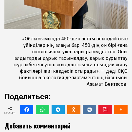
«Облысымызда 450-ден астам осындай қоқыс
үйінділерінің алаңы бар. 450-дің он бірі ғана
экологиялық құжаттары рәсімделген. Осы
қалдықтарды дұрыс тасымалдау, дұрыс сұрыптау
жүргізбегені үшін жылдан жылға осындай жану
фактілері жиі кездесіп отырады», — деді СҚО
бойынша экология департаментінің басшысы
Азамат Бектасов.
Поделиться:
SHARES
Добавить комментарий