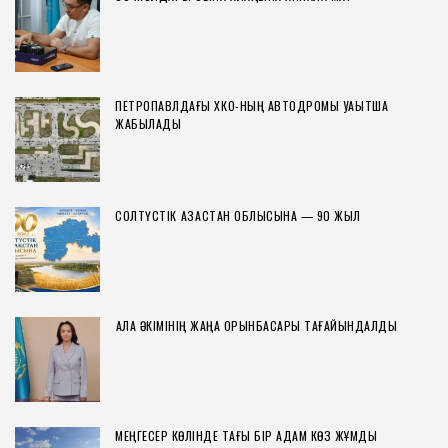
ПЕТРОПАВЛДАҒЫ ХҚКО-НЫҢ АВТОДРОМЫ УАҚЫТША
ЖАБЫЛАДЫ
СОЛТҮСТІК ҚАЗАҚСТАН ОБЛЫСЫНА — 90 ЖЫЛ
ҚАЛА ӘКІМІНІҢ ЖАҢА ОРЫНБАСАРЫ ТАҒАЙЫНДАЛДЫ
МЕҢГЕСЕР КӨЛІНДЕ ТАҒЫ БІР АДАМ КӨЗ ЖҰМДЫ