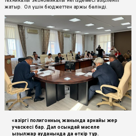
техникалық экономикалық негіздемесі әзірленіп
жатыр. Ол үшін бюджеттен қаржы бөлінді.
«Қазіргі полигонның жанында арнайы жер
учаскесі бар. Дәл осындай мәселе
Қызылжар ауданында да өткір тұр.