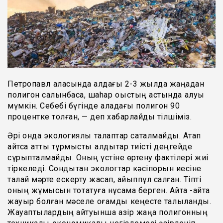
Петропавл қаласында алдағы 2-3 жылда жаңадан
полигон салынбаса, шаhар қоқыстың астында қалуы
мүмкін. Себебі бүгінде қаладағы полигон 90
процентке толған, — деп хабарлайды тілшіміз.
Әрі онда экологиялық талаптар сақталмайды. Атап
айтсақ қатты тұрмыстық қалдықтар тиісті деңгейде
сұрыпталмайды. Оның үстіне өртену фактілері жиі
тіркеледі. Сондықтан экологтар кәсіпорын иесіне
талай мәрте ескерту жасап, айыппұл салған. Тіпті
оның жұмысын тоқтатуға нұсқама берген. Айта -айта
жауыр болған мәселе қоғамдық кеңесте талқыланды.
Жауаптылардың айтуынша қазір жаңа полигонның