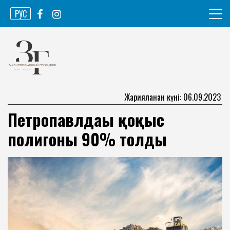
Skip
РУС
to
content
Ақпарат агенттігі
Законопослушный гражданин
Жарияланған күні: 06.09.2023
Петропавлдағы қоқыс
полигоны 90% толды