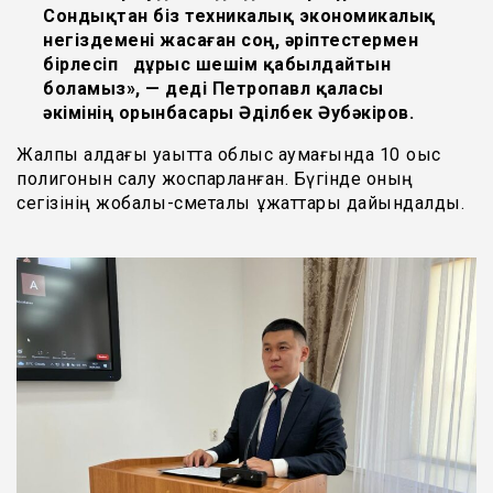
Сондықтан біз техникалық экономикалық
негіздемені жасаған соң, әріптестермен
бірлесіп дұрыс шешім қабылдайтын
боламыз», — деді Петропавл қаласы
әкімінің орынбасары Әділбек Әубәкіров.
Жалпы алдағы уақытта облыс аумағында 10 қоқыс
полигонын салу жоспарланған. Бүгінде оның
сегізінің жобалық-сметалық құжаттары дайындалды.