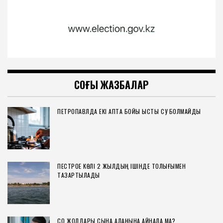
СОҢҒЫ ЖАЗБАЛАР
ПЕТРОПАВЛДА ЕКІ АПТА БОЙЫ ЫСТЫҚ СУ БОЛМАЙДЫ
ПЕСТРОЕ КӨЛІ 2 ЖЫЛДЫҢ ІШІНДЕ ТОЛЫҒЫМЕН
ТАЗАРТЫЛАДЫ
СҚО ЖОЛДАРЫ СЫНАҚ АЛАҢЫНА АЙНАЛА МА?