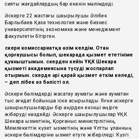
сияқты жағдайлардың бар екенін мәлімдеді.
Әскерге 22 жастағы шақырылушы Әлібек
Барлыбаев Қазақ технология және бизнес
университетінің экономика және менеджмент
факультетін бітірген.
Әскери комиссариатқа өзім келдім. Отан
қорғаушысы болып, шекарада қызмет ететініме
қуаныштымын. Әскерден кейін ҰҚК Шекара
қызметі академиясына түсуді жоспарлап
отырмын. Әскерде әрі қарай қызмет еткім келеді,
– деп Әлібек өз бөлісті ол.
Әскери бөлімдерді жасақтау аумақтық және аумақтан
тыс қағидат бойынша іске асырылады. Яғни әскерге
шақырылушыларды бір өңірден екінші өңірге
жіберуді көздейді. Әскерге шақырылушылар ҰҚК
Шекара қызметінің, Қорғаныс министрлігінің,
Мемлекеттік күзет қызметінің және Ұлттық ұланның
әскери бөлімдеріне қызмет етуге жіберіледі. Күзгі