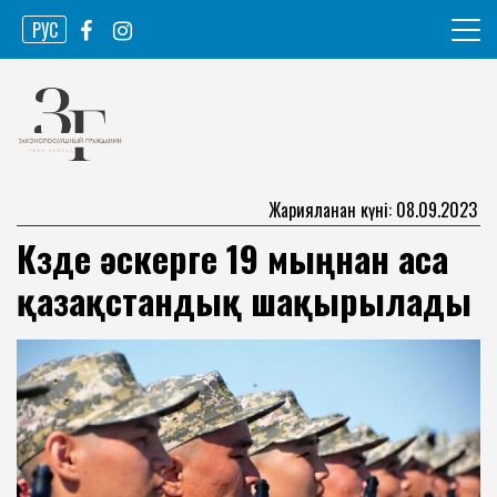
Skip
РУС
to
content
Ақпарат агенттігі
Законопослушный гражданин
Жарияланған күні: 08.09.2023
Күзде әскерге 19 мыңнан аса
қазақстандық шақырылады