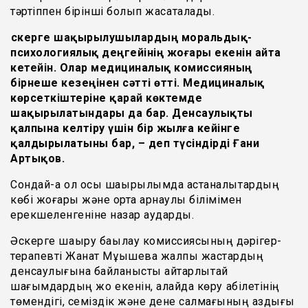
тәртіппен бірінші болып жасақталады.
Әскерге шақырылушылардың моральдық-
психологиялық деңгейінің жоғары екенін айта
кетейін. Олар медициналық комиссияның
бірнеше кезеңінен сәтті өтті. Медициналық
көрсеткіштеріне қарай көктемде
шақырылатындары да бар. Денсаулықты
қалпына келтіру үшін бір жылға кейінге
қалдырылатыны бар, – деп түсіндірді Ғани
Артықов.
Сондай-ақ ол осы шақырылымда астаналықтардың
көбі жоғары және орта арнаулы білімімен
ерекшеленгеніне назар аударды.
Әскерге шақыру бақылау комиссиясының дәрігер-
терапевті Жанат Мұқышева жалпы жастардың
денсаулығына байланысты айтарлықтай
шағымдардың жоқ екенін, алайда көру қабілетінің
төмендігі, семіздік және дене салмағының аздығы