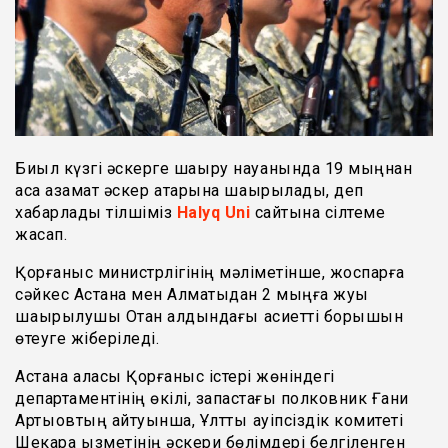
Биыл күзгі әскерге шақыру науқанында 19 мыңнан
аса азамат әскер қатарына шақырылады, деп
хабарлады тілшіміз
Halyq Uni
сайтына сілтеме
жасап.
Қорғаныс министрлігінің мәліметінше, жоспарға
сәйкес Астана мен Алматыдан 2 мыңға жуық
шақырылушы Отан алдындағы қасиетті борышын
өтеуге жіберіледі.
Астана қаласы Қорғаныс істері жөніндегі
департаментінің өкілі, запастағы полковник Ғани
Артықовтың айтуынша, Ұлттық қауіпсіздік комитеті
Шекара қызметінің әскери бөлімдері белгіленген