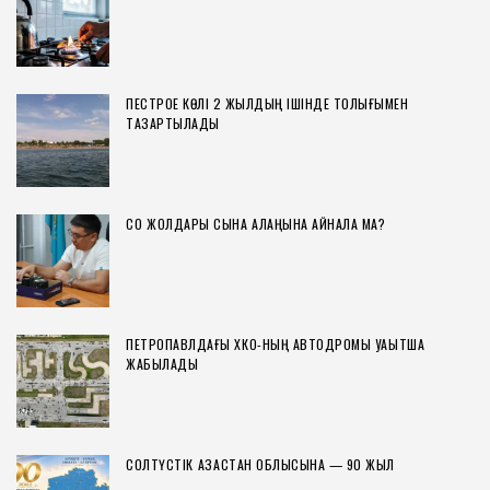
ПЕСТРОЕ КӨЛІ 2 ЖЫЛДЫҢ ІШІНДЕ ТОЛЫҒЫМЕН
ТАЗАРТЫЛАДЫ
СҚО ЖОЛДАРЫ СЫНАҚ АЛАҢЫНА АЙНАЛА МА?
ПЕТРОПАВЛДАҒЫ ХҚКО-НЫҢ АВТОДРОМЫ УАҚЫТША
ЖАБЫЛАДЫ
СОЛТҮСТІК ҚАЗАҚСТАН ОБЛЫСЫНА — 90 ЖЫЛ