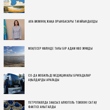
ҚАЛА ӘКІМІНІҢ ЖАҢА ОРЫНБАСАРЫ ТАҒАЙЫНДАЛДЫ
МЕҢГЕСЕР КӨЛІНДЕ ТАҒЫ БІР АДАМ КӨЗ ЖҰМДЫ
СҚО-ДА МОБИЛЬДІ МЕДИЦИНАЛЫҚ БРИГАДАЛАР
АУЫЛДАРДЫ АРАЛАДЫ
ПЕТРОПАВЛДА ЗАҢСЫЗ АЛКОГОЛЬ ТЕМЕКІНІ САҚТАУ
ФАКТІСІ АНЫҚТАЛДЫ