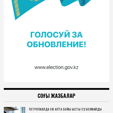
СОҢҒЫ ЖАЗБАЛАР
ПЕТРОПАВЛДА ЕКІ АПТА БОЙЫ ЫСТЫҚ СУ БОЛМАЙДЫ