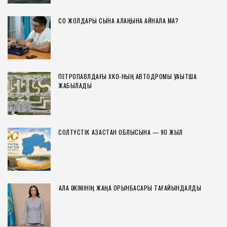
СҚО ЖОЛДАРЫ СЫНАҚ АЛАҢЫНА АЙНАЛА МА?
ПЕТРОПАВЛДАҒЫ ХҚКО-НЫҢ АВТОДРОМЫ УАҚЫТША
ЖАБЫЛАДЫ
СОЛТҮСТІК ҚАЗАҚСТАН ОБЛЫСЫНА — 90 ЖЫЛ
ҚАЛА ӘКІМІНІҢ ЖАҢА ОРЫНБАСАРЫ ТАҒАЙЫНДАЛДЫ