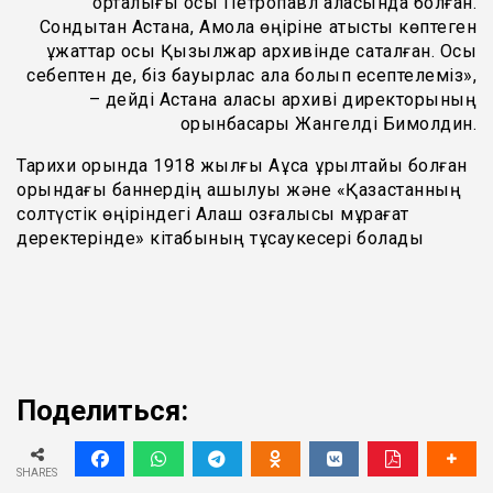
орталығы осы Петропавл қаласында болған.
Сондықтан Астана, Ақмола өңіріне қатысты көптеген
құжаттар осы Қызылжар архивінде сақталған. Осы
себептен де, біз бауырлас қала болып есептелеміз»,
– дейді Астана қаласы архиві директорының
орынбасары Жангелді Бимолдин.
Тарихи орында 1918 жылғы Аққұсақ құрылтайы болған
орындағы баннердің ашылуы және «Қазақстанның
солтүстік өңіріндегі Алаш қозғалысы мұрағат
деректерінде» кітабының тұсаукесері болады
Поделиться:
SHARES