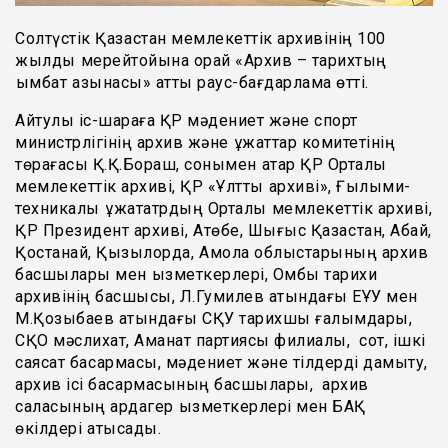
Солтүстік Қазақстан мемлекеттік архивінің 100
жылдық мерейтойына орай «Архив – тарихтың
қымбат қазынасы» атты раус-бағдарлама өтті.
Айтулы іс-шараға ҚР мәдениет және спорт
министрлігінің архив және құжаттар комитетінің
төрағасы Қ.Қ.Бораш, сонымен қатар ҚР Орталық
мемлекеттік архиві, ҚР «Ұлттық архиві», Ғылыми-
техникалық құжататрдың Орталық мемлекеттік архиві,
ҚР Президент архиві, Ақтөбе, Шығыс Қазақстан, Абай,
Қостанай, Қызылорда, Ақмола облыстарының архив
басшылары мен қызметкерлері, Омбы тарихи
архивінің басшысы, Л.Гумилев атындағы ЕҰУ мен
М.Қозыбаев атындағы СҚУ тарихшы ғалымдары,
СҚО мәслихат, Аманат партиясы филиалы, сот, ішкі
саясат басқармасы, мәдениет және тілдерді дамыту,
архив ісі басқармасының басшылары, архив
саласының ардагер қызметкерлері мен БАҚ
өкілдері қатысады.