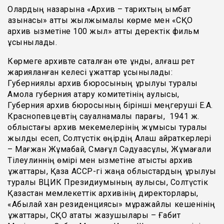
Олардың назарына «Архив – тарихтың қымбат
қазынасы» атты жылжымалы көрме мен «СҚО
архив қызметіне 100 жыл» атты деректік фильм
ұсынылады.
Көрмеге архивте сақталған өте құнды, алғаш рет
жарияланған келесі құжаттар ұсынылады:
Губерниялық архив бюросының құрылуы туралы
Ақмола губерния атқару комитетінің қаулысы,
Губерния архив бюросының бірінші меңгеруші Е.А.
Краснопевцевтің сауалнамалық парағы, 1941 ж.
облыстағы архив мекемелерінің жұмысы туралы
жылдық есеп, Солтүстік өңірдің Алаш қайраткерлері
– Мағжан Жұмабай, Смағұл Сәдуақасұлы, Жұмағали
Тілеулиннің өмірі мен қызметіне қатысты архив
құжаттары, Қазақ АССР-гі жаңа облыстардың құрылуы
туралы ВЦИК Президиумының қаулысы, Солтүстік
Қазақстан мемлекеттік архивінің директорлары,
«Абылай хан резиденциясы» мұражайлық кешенінің
құжаттары, СҚО атақты жазушылары – Ғабит