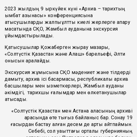
2023 жылдың 9 қыркүйек күні «Архив – тарихтың
қымбат қазынасы» конференциясына
қатысушыларды жалпыұлттық киелі жерлерге апару
мақсатында СҚО, Жамбыл ауданына экскурсия
ұйымдастырылады.
Қатысушылар Қожаберген жырау мазары,
«Солтүстік Қазақстан және Алаш» барельефі, Әлти
қонысын аралайды.
Экскурсия жұмысына СҚО мәдениет және тілдерді
дамыту, архив ісі басқармасы, республикалық архив
басшылары мен қызметкерлері, Жамбыл ауданы
әкімдігі, тарихшы ғалымдар мен өлкетанушылар
қатысады.
«Солтүстік Қазақстан мен Астана қаласының архиві
арасында өте тығыз байланыс бар. Сонау 19
ғасырдан бастау алған десем де артық айтпаймын.
Себебі, сол уақыттағы орталық губернияның