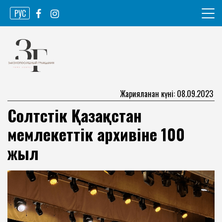
Skip
РУС
to
content
Ақпарат агенттігі
Законопослушный гражданин
Жарияланған күні: 08.09.2023
Солтүстік Қазақстан
мемлекеттік архивіне 100
жыл