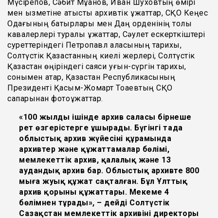
Мүсірепов, Сәбит Мұқанов, Иван Шуховтың өмірі
мен қызметіне қатысты архивтік құжаттар, СҚО Кеңес
Одағының батырлары мен Даңқ орденінің толық
кавалерлері туралы құжаттар, Сәулет ескерткіштері
суреттеріндегі Петропавл қаласының тарихы,
Солтүстік Қазақстанның киелі жерлері, Солтүстік
Қазақстан өңіріндегі саяси қуғын-сүргін тарихы,
сонымен қатар, Қазақстан Республикасының
Президенті Қасым-Жомарт Тоқаевтың СҚО
сапарынан фотоқұжаттар.
«100 жылдың ішінде архив саласы бірнеше
рет өзгерістерге ұшырады. Бүгінгі таңда
облыстық архив жүйесінің құрамында
архивтер және құжаттамалар бөлімі,
мемлекеттік архив, қалалық және 13
аудандық архив бар. Облыстық архивте 800
мыңға жуық құжат сақталған. Бұл Ұлттық
архив қорының құжаттары. Мекеме 4
бөлімнен тұрады», – дейді Солтүстік
Сазақстан мемлекеттік архивінің директоры