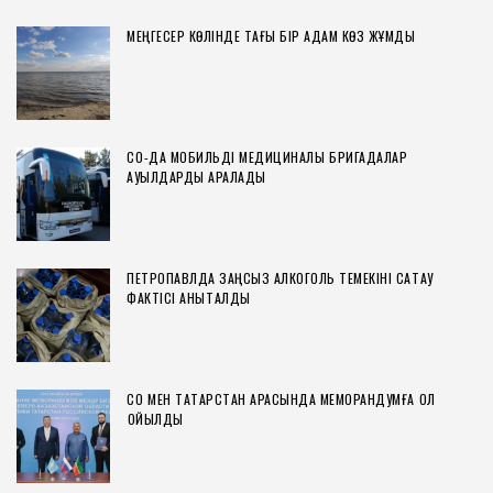
МЕҢГЕСЕР КӨЛІНДЕ ТАҒЫ БІР АДАМ КӨЗ ЖҰМДЫ
СҚО-ДА МОБИЛЬДІ МЕДИЦИНАЛЫҚ БРИГАДАЛАР
АУЫЛДАРДЫ АРАЛАДЫ
ПЕТРОПАВЛДА ЗАҢСЫЗ АЛКОГОЛЬ ТЕМЕКІНІ САҚТАУ
ФАКТІСІ АНЫҚТАЛДЫ
СҚО МЕН ТАТАРСТАН АРАСЫНДА МЕМОРАНДУМҒА ҚОЛ
ҚОЙЫЛДЫ