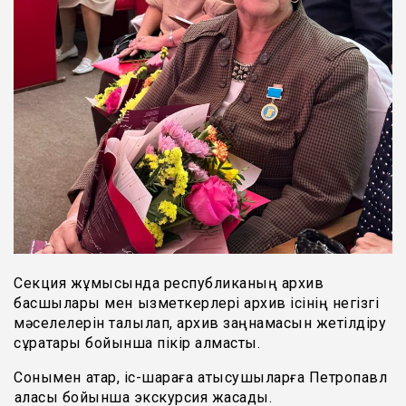
Секция жұмысында республиканың архив
басшылары мен қызметкерлері архив ісінің негізгі
мәселелерін талқылап, архив заңнамасын жетілдіру
сұрақтары бойынша пікір алмасты.
Сонымен қатар, іс-шараға қатысушыларға Петропавл
қаласы бойынша экскурсия жасады.