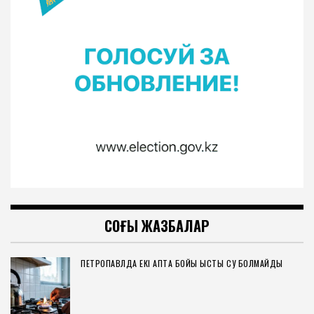
СОҢҒЫ ЖАЗБАЛАР
ПЕТРОПАВЛДА ЕКІ АПТА БОЙЫ ЫСТЫҚ СУ БОЛМАЙДЫ