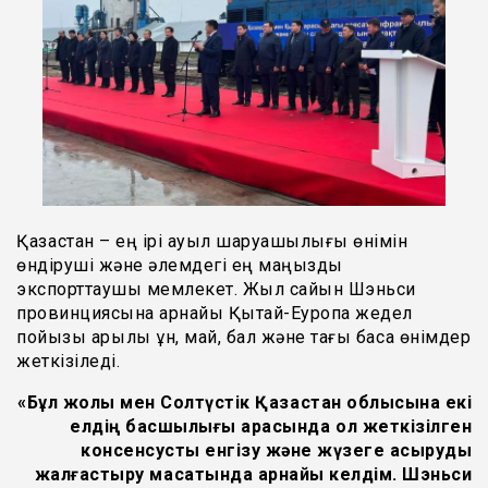
Қазақстан – ең ірі ауыл шаруашылығы өнімін
өндіруші және әлемдегі ең маңызды
экспорттаушы мемлекет. Жыл сайын Шэньси
провинциясына арнайы Қытай-Еуропа жедел
пойызы арқылы ұн, май, бал және тағы басқа өнімдер
жеткізіледі.
«
Бұл жолы мен Солтүстік Қазақстан облысына екі
елдің басшылығы арасында қол жеткізілген
консенсусты енгізу және жүзеге асыруды
жалғастыру мақсатында арнайы келдім. Шэньси