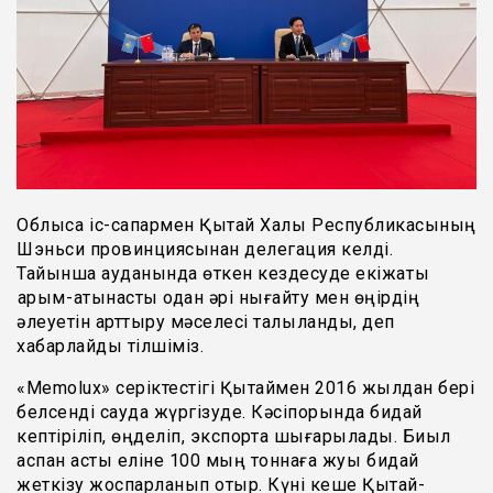
Облысқа іс-сапармен Қытай Халық Республикасының
Шэньси провинциясынан делегация келді.
Тайынша ауданында өткен кездесуде екіжақты
қарым-қатынасты одан әрі нығайту мен өңірдің
әлеуетін арттыру мәселесі талқыланды, деп
хабарлайды тілшіміз.
«Memolux» серіктестігі Қытаймен 2016 жылдан бері
белсенді сауда жүргізуде. Кәсіпорында бидай
кептіріліп, өңделіп, экспортқа шығарылады. Биыл
аспан асты еліне 100 мың тоннаға жуық бидай
жеткізу жоспарланып отыр. Күні кеше Қытай-