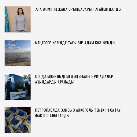
ҚАЛА ӘКІМІНІҢ ЖАҢА ОРЫНБАСАРЫ ТАҒАЙЫНДАЛДЫ
МЕҢГЕСЕР КӨЛІНДЕ ТАҒЫ БІР АДАМ КӨЗ ЖҰМДЫ
СҚО-ДА МОБИЛЬДІ МЕДИЦИНАЛЫҚ БРИГАДАЛАР
АУЫЛДАРДЫ АРАЛАДЫ
ПЕТРОПАВЛДА ЗАҢСЫЗ АЛКОГОЛЬ ТЕМЕКІНІ САҚТАУ
ФАКТІСІ АНЫҚТАЛДЫ