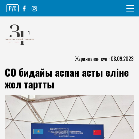
Skip
РУС
to
content
Ақпарат агенттігі
Законопослушный гражданин
Жарияланған күні: 08.09.2023
СҚО бидайы аспан асты еліне
жол тартты