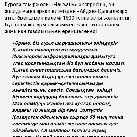
Еуропа теміржолы «Чанъань» экспресінің он
жылдығына арнап елімізден «Айдзю-Қызылжар»
атты брендімен көлемі 1600 тонна астық жөнелтілді.
Бұл өнім жоғары сапасымен және экологиялық
жағынан тазалығымен ерекшеленеді.
«Әрине, біз ауыл шаруашылығы өнімдерін
Қытайға экспорттауға мүдделіміз.
Инженерлік инфрақұрылымды дамытуға
үлес қосатындықтан біз бұл жобаны қолдап,
Қытай инвестициясына басымдық береміз.
Бұл келісім біздің іргелес көрші елмен
серіктестік қарым-қатынасымызды
нығайтатыны сөзсіз. Сондықтан, өнімді
бірлесіп өндірудің болашағы зор демекпін.
Май өнімдері жайлы сөз қозғар болсақ,
алдағы 10 жылда бір ғана Солтүстік
Қазақстан облысынан сыртқа 50 мың тонна
көлемінде май өнімін жеткізе аламыз деп
ойлаймын. Ал миллион тоннаға жуық