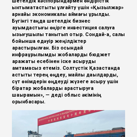
шетелдік кәсіпорындармен өндірістік
ынтымақтастықты ұлғайту үшін «Қызылжар»
арнайы экономикалық аймағы құрылды.
Бүгінгі таңда шетелдік бизнес
қауымдастығы өңірге инвестиция салуға
қызығушылық танытып отыр. Сондай-ақ, салық
бойынша едәуір жеңілдіктер
қарастырылған. Біз осындай
инфрақұрылымдық жобаларды бюджет
қаражаты есебінен іске асыруды
қамтамасыз етеміз. Солтүстік Қазақстанда
астықты терең өңдеу, майлы дақылдарды,
сүт өнімдерін өңдеуді жүзеге асыру үшін
бірқатар жобаларды қарастыруға
шақырамын
», — деді облыс әкімінің
орынбасары
.