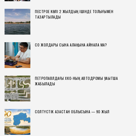
ПЕСТРОЕ КӨЛІ 2 ЖЫЛДЫҢ ІШІНДЕ ТОЛЫҒЫМЕН
ТАЗАРТЫЛАДЫ
СҚО ЖОЛДАРЫ СЫНАҚ АЛАҢЫНА АЙНАЛА МА?
ПЕТРОПАВЛДАҒЫ ХҚКО-НЫҢ АВТОДРОМЫ УАҚЫТША
ЖАБЫЛАДЫ
СОЛТҮСТІК ҚАЗАҚСТАН ОБЛЫСЫНА — 90 ЖЫЛ