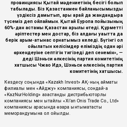
провинциясы Қытай мәдениетінің бесігі болып
табылады. Біз Қазақстанмен байланысымызды
үздіксіз дамытып, ары қарай да жандандыра
түсеміз деп ойлаймын. Қытай Еуропа пойызының
60%-дан астамы Қазақстан арқылы өтеді. Құрметті
әріптестер мен достар, біз алдағы уақытта да
берік қарым-қатынас орнатқымыз келеді. Бүгінгі қол
қойылатын келісімдер еліміздің одан әрі
өркендеуіне септігін тигізеді деп сенемін
»
, —
деді Шэньси өлкесінің партия комитетінің
хатшысы Чжао Идэ, Шэньси өлкесінің партия
комитетінің хатшысы
.
Кездесу соңында «Kazakh Invest» АҚ-ның аймақтық
филиалы мен «Айджу» компаниясы, сондай-ақ
«KazNurHolding» қазақстандық дистрибьюторлық
компаниясы мен қытайлық «Xi’an Onis Trade Co., Ltd»
компаниясы арасында өзара ынтымақтастық
меморандумына қол қойылды.