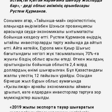
астықты Қытай нарығына шығару жоспарда
бар
»,- деді
облыс әкімінің орынбасары
Рүстем Құрманов.
Сонымен қатар, «Тайынша-май» серіктестігінің
алаңында өңірімізбен Шэньси провинциясы
арасында сауда-экономикалық ынтымақтастық
бойынша кездесу өтті. Рүстем Құрманов өңірдің
қытайлық инвесторларды тарту жайында да айтып
өтті. Айта кетейік, Еуропа мен Қиыр Шығыс
бағытындағы негізгі жүк тасымалының 70%-ға
жуығы біздің облыс арқылы өтеді. Өткен жылдың
қорытындысы бойынша облыста 2,4 млрд
доллардың өнімі шығарылған. Бұл Қазақстандағы
жалпы үлестің 12 пайызын құрайды. Осыдан
бірнеше жыл бұрын облыс аумағында
«Қызылжар» арнайы экономикалық аймағы
құрылып, өзге елдерден инвесторлар тартуға зор
мүмкіндіктер ашылды.
«
2019 жылы экспортқа тауар шығаратын