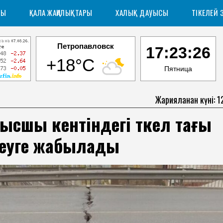
РЫ
ҚАЛА ЖАҢАЛЫҚТАРЫ
ХАЛЫҚ ДАУЫСЫ
ТІКЕЛЕЙ 
Петропавловск
17:23:27
+18°C
Пятница
Жарияланған күні: 
сшы кентіндегі өткел тағы
деуге жабылады