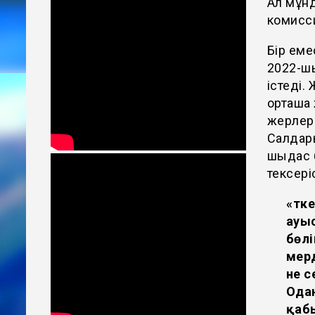
Ал мұн
комисси
Бір еме
2022-ш
істеді.
орташа 
жерлері
Салдары
шыдас б
тексері
«Өтк
ауы
бөлі
мерд
не 
Ода
қаб