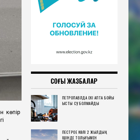
СОҢҒЫ ЖАЗБАЛАР
ПЕТРОПАВЛДА ЕКІ АПТА БОЙЫ
ЫСТЫҚ СУ БОЛМАЙДЫ
н көпір
гі
ПЕСТРОЕ КӨЛІ 2 ЖЫЛДЫҢ
ІШІНДЕ ТОЛЫҒЫМЕН