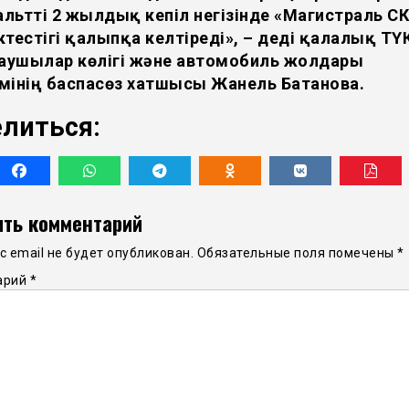
льтті 2 жылдық кепіл негізінде «Магистраль СК
ктестігі қалыпқа келтіреді», – деді қалалық ТҮ
аушылар көлігі және автомобиль жолдары
мінің баспасөз хатшысы Жанель Батанова.
литься:
ть комментарий
 email не будет опубликован.
Обязательные поля помечены
*
арий
*