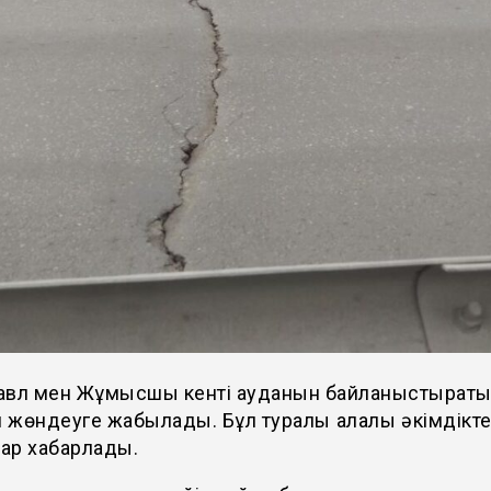
авл мен Жұмысшы кенті ауданын байланыстыраты
н жөндеуге жабылады. Бұл туралы қалалық әкімдікте
ар хабарлады.