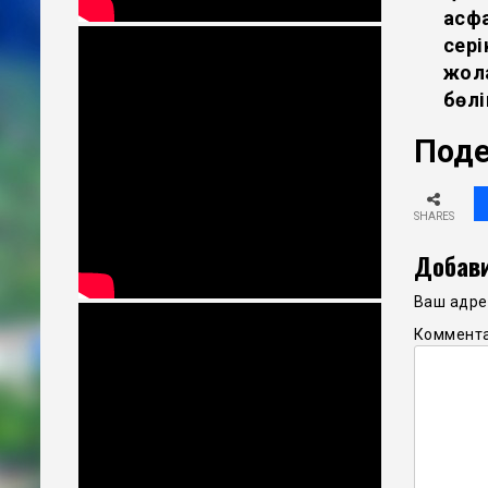
асфа
сері
жол
бөлі
Поде
SHARES
Добави
Ваш адрес
Коммент