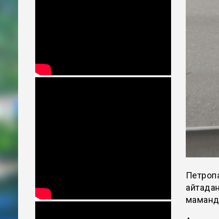
Петроп
қайтада
маманд