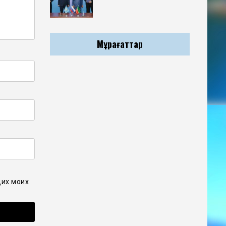
Мұрағаттар
щих моих