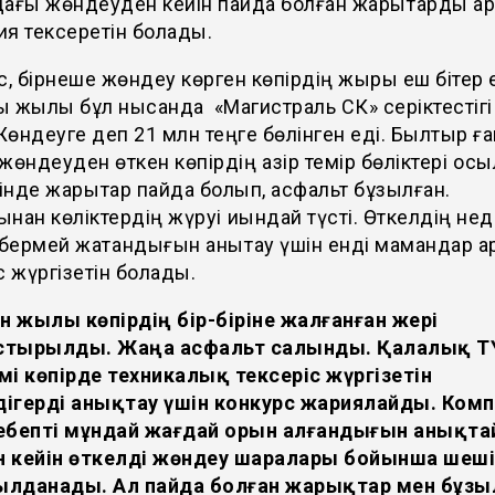
дағы жөндеуден кейін пайда болған жарықтарды а
я тексеретін болады.
с, бірнеше жөндеу көрген көпірдің жыры еш бітер 
ы жылы бұл нысанда «Магистраль СК» серіктестіг
 Жөндеуге деп 21 млн теңге бөлінген еді. Былтыр ға
жөндеуден өткен көпірдің қазір темір бөліктері қос
нде жарықтар пайда болып, асфальт бұзылған.
нан көліктердің жүруі қиындай түсті. Өткелдің не
ермей жатқандығын анықтау үшін енді мамандар 
с жүргізетін болады.
ен жылы көпірдің бір-біріне жалғанған жері
стырылды.
Жаңа асфальт салынды. Қалалық 
мі көпірде техникалық тексеріс жүргізетін
ігерді анықтау үшін конкурс жариялайды. Ком
себепті мұндай жағдай орын алғандығын анықта
н кейін өткелді жөндеу шаралары бойынша шеш
ылданады. Ал пайда болған жарықтар мен бұзы