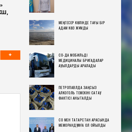
»
КШ,
МЕҢГЕСЕР КӨЛІНДЕ ТАҒЫ БІР
АДАМ КӨЗ ЖҰМДЫ
СҚО-ДА МОБИЛЬДІ
МЕДИЦИНАЛЫҚ БРИГАДАЛАР
АУЫЛДАРДЫ АРАЛАДЫ
ПЕТРОПАВЛДА ЗАҢСЫЗ
АЛКОГОЛЬ ТЕМЕКІНІ САҚТАУ
ФАКТІСІ АНЫҚТАЛДЫ
СҚО МЕН ТАТАРСТАН АРАСЫНДА
МЕМОРАНДУМҒА ҚОЛ ҚОЙЫЛДЫ