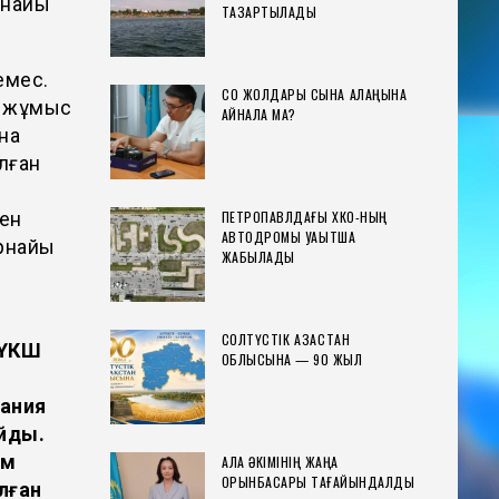
рнайы
ТАЗАРТЫЛАДЫ
емес.
СҚО ЖОЛДАРЫ СЫНАҚ АЛАҢЫНА
і жұмыс
АЙНАЛА МА?
на
ылған
ПЕТРОПАВЛДАҒЫ ХҚКО-НЫҢ
ден
АВТОДРОМЫ УАҚЫТША
арнайы
ЖАБЫЛАДЫ
СОЛТҮСТІК ҚАЗАҚСТАН
ТҮКШ
ОБЛЫСЫНА — 90 ЖЫЛ
пания
йды.
ім
ҚАЛА ӘКІМІНІҢ ЖАҢА
ОРЫНБАСАРЫ ТАҒАЙЫНДАЛДЫ
лған