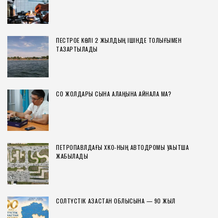
ПЕСТРОЕ КӨЛІ 2 ЖЫЛДЫҢ ІШІНДЕ ТОЛЫҒЫМЕН
ТАЗАРТЫЛАДЫ
СҚО ЖОЛДАРЫ СЫНАҚ АЛАҢЫНА АЙНАЛА МА?
ПЕТРОПАВЛДАҒЫ ХҚКО-НЫҢ АВТОДРОМЫ УАҚЫТША
ЖАБЫЛАДЫ
СОЛТҮСТІК ҚАЗАҚСТАН ОБЛЫСЫНА — 90 ЖЫЛ