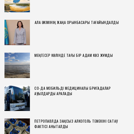
ҚАЛА ӘКІМІНІҢ ЖАҢА ОРЫНБАСАРЫ ТАҒАЙЫНДАЛДЫ
МЕҢГЕСЕР КӨЛІНДЕ ТАҒЫ БІР АДАМ КӨЗ ЖҰМДЫ
СҚО-ДА МОБИЛЬДІ МЕДИЦИНАЛЫҚ БРИГАДАЛАР
АУЫЛДАРДЫ АРАЛАДЫ
ПЕТРОПАВЛДА ЗАҢСЫЗ АЛКОГОЛЬ ТЕМЕКІНІ САҚТАУ
ФАКТІСІ АНЫҚТАЛДЫ