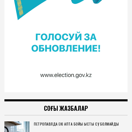
СОҢҒЫ ЖАЗБАЛАР
ПЕТРОПАВЛДА ЕКІ АПТА БОЙЫ ЫСТЫҚ СУ БОЛМАЙДЫ