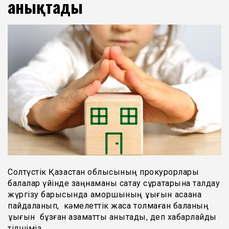
анықтады
Солтүстік Қазақстан облысының прокурорлары
балалар үйінде заңнаманы сақтау сұрақтарына талдау
жүргізу барысында қамқоршының құқығын қасақана
пайдаланып, кәмелеттік жасқа толмаған баланың
құқығын бұзған азаматты анықтады, деп хабарлайды
тілшіміз.