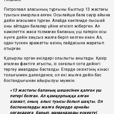
Петропавл қаласының тұрғыны былтыр 13 жастағы
туысын қамқорлыққа алған. Осылайша бала сәуір айына
дейін ағасымен тұрған. Алайда көктемде пысықай
оны қайтадан балалар үйіне өткізіп жіберген. Ал
кәмілеттік жасқа толмаған баланың үш пәтерін осы
күнге дейін заңсыз жалға беріп келген екен. Ал,
одан түскен қаражатты өзінің пайдасына жаратып
отырған.
Құзырлы орган өкілдері олқылықты анықтады. Қазір
аталған фактіге қатысты, іс қозғалып сотқа дейінгі
тергеу амалдары басталды. Егерде сезіктінің кінәсі
толығымен дәлелденсе, ол екі жылға дейін бас
бостандығынан айырылуы мүмкін.
«13 жастағы баланың шешесінен қалған үш
пәтері болған. Ал қамқорлыққа алған
азамат, оның алыс туысы болып шақты. Ол
баспаналарды жалға берерде арнайы
органдарға барып, мамандарды ескертуі