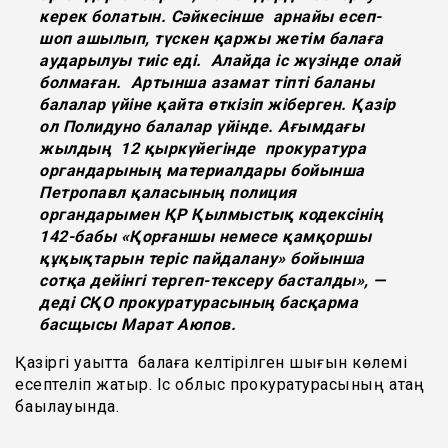
керек болатын. Сәйкесінше арнайы есеп-
шоп ашылып, түскен қаржы жетім балаға
аударылуы тиіс еді. Алайда іс жүзінде олай
болмаған. Артынша азамат тіпті баланы
балалар үйіне қайта өткізіп жіберген. Қазір
ол Полидуно балалар үйінде. Ағымдағы
жылдың
12 қыркүйегінде прокуратура
органдарының материалдары бойынша
Петропавл қаласының полиция
органдарымен ҚР Қылмыстық кодексінің
142-бабы «Қорғаншы немесе қамқоршы
құқықтарын терiс пайдалану» бойынша
сотқа дейінгі тергеп-тексеру басталды», —
деді СҚО прокуратурасының басқарма
басщысы Марат Аюпов.
Қазіргі уақытта балаға келтірілген шығын көлемі
есептеліп жатыр. Іс облыс прокуратурасының қатаң
бақылауында.