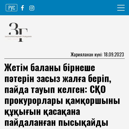
Skip
РУС
to
content
Ақпарат агенттігі
Законопослушный гражданин
Жарияланған күні: 18.09.2023
Жетім баланың бірнеше
пәтерін заңсыз жалға беріп,
пайда тауып келген: СҚО
прокурорлары қамқоршының
құқығын қасақана
пайдаланған пысықайды