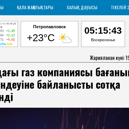
РЫ
ҚАЛА ЖАҢАЛЫҚТАРЫ
ХАЛЫҚ ДАУЫСЫ
ТІКЕЛЕЙ 
Петропавловск
05:15:44
+23°C
Воскресенье
Жарияланған күні: 
-дағы газ компаниясы бағаны
ендеуіне байланысты сотқа
нді