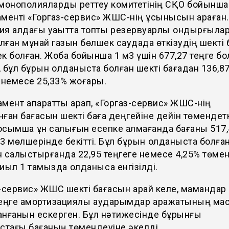
 монополияларды реттеу комитетінің СҚО бойынша
менті «Горгаз-сервис» ЖШС-нің ұсынысын қараған.
я алдағы уақытта топтық резервуарлық қондырғыла
ған мұнай газын бөлшек саудада өткізудің шекті
к болған. Жоба бойынша 1 м3 үшін 677,27 теңге б
і, бұл бұрын қолданыста болған шекті бағадан 136,8
 немесе 25,33% жоғары.
мент ақпаратты қарап, «Горгаз-сервис» ЖШС-нің
ған бағасын шекті баға деңгейіне дейін төмендет
қосымша құн салығын есепке алмағанда бағаны 517
3 мөлшерінде бекітті. Бұл бұрын қолданыста болған
 салыстырғанда 22,95 теңгеге немесе 4,25% төме
иыл 1 тамызда қолданысқа енгізілді.
-сервис» ЖШС шекті бағасын қарай келе, мамандар
еңге амортизациялық аударымдар қаражатының мақ
анғанын ескерген. Бұл нәтижесінде бұрынғы
стағы бағаның төмендеуіне әкелді.