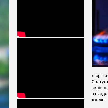
«Горга
Солтүст
келіспе
арызда
жасап.