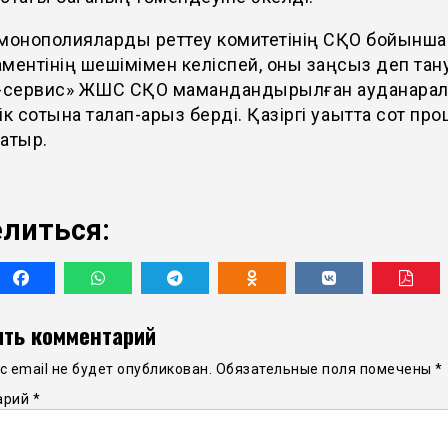
 монополияларды реттеу комитетінің СҚО бойынша
ментінің шешімімен келіспей, оны заңсыз деп тан
з-сервис» ЖШС СҚО мамандандырылған ауданарал
ік сотына талап-арыз берді. Қазіргі уақытта сот про
атыр.
литься:
ть комментарий
 email не будет опубликован.
Обязательные поля помечены
*
арий
*