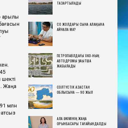
ТАЗАРТЫЛАДЫ
р арқылы
 бағасын
СҚО ЖОЛДАРЫ СЫНАҚ АЛАҢЫНА
АЙНАЛА МА?
олуы
7
ПЕТРОПАВЛДАҒЫ ХҚКО-НЫҢ
АВТОДРОМЫ УАҚЫТША
кен.
ЖАБЫЛАДЫ
,45
 шекті
н. Жаңа
СОЛТҮСТІК ҚАЗАҚСТАН
ОБЛЫСЫНА — 90 ЖЫЛ
 91 млн
сатсыз
ҚАЛА ӘКІМІНІҢ ЖАҢА
ОРЫНБАСАРЫ ТАҒАЙЫНДАЛДЫ