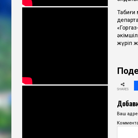
Табиғи
департа
«Горга
әкімшіл
жүріп ж
Поде
SHARES
Добави
Ваш адрес
Коммент