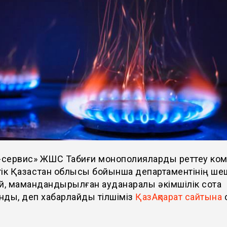
з-сервис» ЖШС Табиғи монополияларды реттеу ком
ік Қазақстан облысы бойынша департаментінің ше
й, мамандандырылған ауданаралық әкімшілік сотқа
нды, деп хабарлайды тілшіміз
ҚазАқпарат сайтына