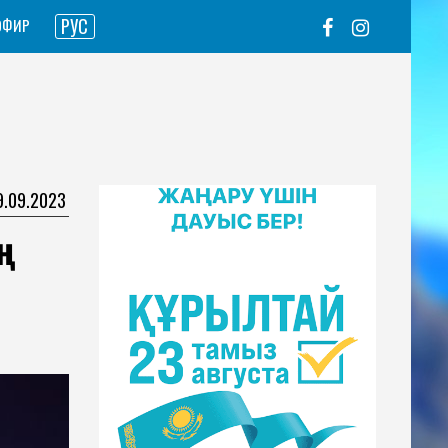
РУС
ЭФИР
19.09.2023
ң