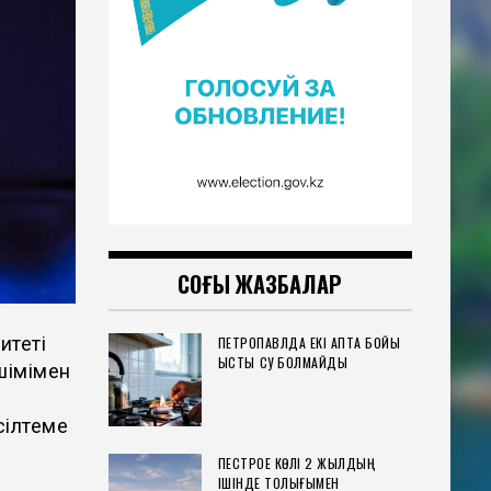
СОҢҒЫ ЖАЗБАЛАР
итеті
ПЕТРОПАВЛДА ЕКІ АПТА БОЙЫ
ЫСТЫҚ СУ БОЛМАЙДЫ
шімімен
сілтеме
ПЕСТРОЕ КӨЛІ 2 ЖЫЛДЫҢ
ІШІНДЕ ТОЛЫҒЫМЕН