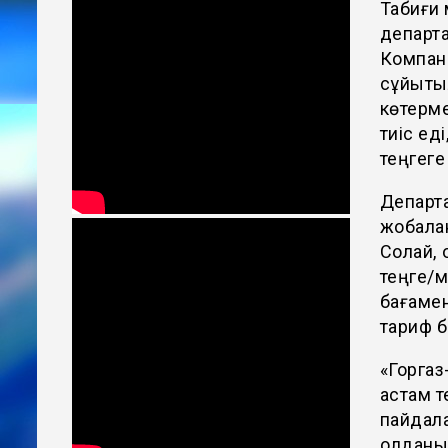
Табиғи
департа
Компани
сұйытыл
көтерме
тиіс ед
теңгеге
Департа
жобалан
Солай, 
теңге/м
бағамен
тариф б
«Горгаз
астам т
пайдал
қолданы