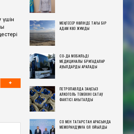
у үшін
МЕҢГЕСЕР КӨЛІНДЕ ТАҒЫ БІР
ық
АДАМ КӨЗ ЖҰМДЫ
цестері
СҚО-ДА МОБИЛЬДІ
МЕДИЦИНАЛЫҚ БРИГАДАЛАР
АУЫЛДАРДЫ АРАЛАДЫ
ПЕТРОПАВЛДА ЗАҢСЫЗ
АЛКОГОЛЬ ТЕМЕКІНІ САҚТАУ
ФАКТІСІ АНЫҚТАЛДЫ
СҚО МЕН ТАТАРСТАН АРАСЫНДА
МЕМОРАНДУМҒА ҚОЛ ҚОЙЫЛДЫ