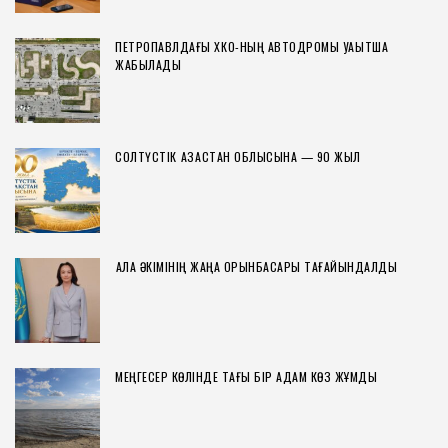
ПЕТРОПАВЛДАҒЫ ХҚКО-НЫҢ АВТОДРОМЫ УАҚЫТША
ЖАБЫЛАДЫ
СОЛТҮСТІК ҚАЗАҚСТАН ОБЛЫСЫНА — 90 ЖЫЛ
ҚАЛА ӘКІМІНІҢ ЖАҢА ОРЫНБАСАРЫ ТАҒАЙЫНДАЛДЫ
МЕҢГЕСЕР КӨЛІНДЕ ТАҒЫ БІР АДАМ КӨЗ ЖҰМДЫ