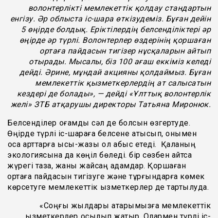
волонтерлікті мемлекеттік қолдау стандартын
енгізу. Әр облыста іс-шара өткізудеміз. Бұған дейін
5 өңірде болдық. Еріктілердің белсенділіктері әр
өңірде әр түрлі. Волонтерлер өздерінің қоршаған
ортаға пайдасын тигізер нұсқаларын айтып
отырады. Мысалы, біз 100 ағаш еккіміз келеді
дейді. Әрине,
м
ұндай акцияны қолдаймыз. Бұған
мемлекеттік қызметкерлердің ат салысатын
кездері де болады
», — дейді «
Ұлттық волонтерлік
желі
»
ЗТБ атқарушы директоры Татьяна Миронюк
.
Белсенділер қоғамды сәл де болсын өзгертуде.
Өңірде түрлі іс-шараға белсене қатысып, онымен
қоса қарттарға қысы-жазы қол қабыс етеді. Қаланың
экологиясына да көңіл бөледі. бір сөзбен айтсақ
жүрегі таза, жаны жайсаң адамдар. Қоршаған
ортаға пайдасын тигізуге және тұрғындарға көмек
көрсетуге мемлекеттік қызметкерлер де тартылуда.
«Соңғы жылдары қатарымызға мемлекеттік
қызметкерлер қосылып жатыр. Олармен түрлі іс-