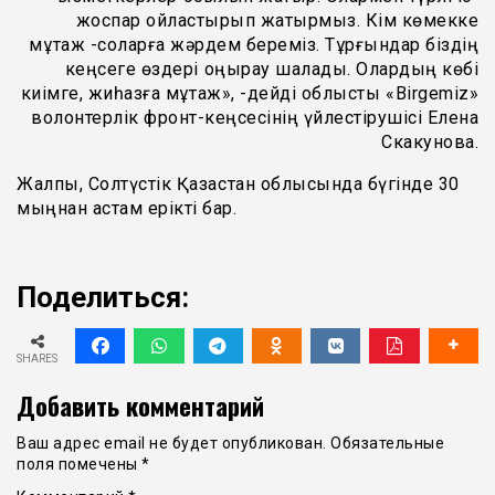
жоспар ойластырып жатырмыз. Кім көмекке
мұқтаж -соларға жәрдем береміз. Тұрғындар біздің
кеңсеге өздері қоңырау шалады. Олардың көбі
киімге, жиһазға мұқтаж», -дейді облыстық «Birgemiz»
волонтерлік фронт-кеңсесінің үйлестірушісі Елена
Скакунова.
Жалпы, Солтүстік Қазақстан облысында бүгінде 30
мыңнан астам ерікті бар.
Поделиться:
SHARES
Добавить комментарий
Ваш адрес email не будет опубликован.
Обязательные
поля помечены
*