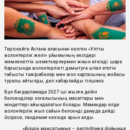
Теріскейге Астана қаласынан келген «Ұлттық
волонтерлік желі» ұйымының өкілдері
мемлекеттік қызметкерлермен жиын өткізді. шара
барысында волонтерлікті дамытуға ықпал ететін
табысты тәжірибелер мен жол картасының жобасы
туралы айтылды, деп хабарлайды тілшіміз.
Бұл бағдарламада 2027-ші жылға дейін
белсенділер қозғалысының мақсаттары мен
міндеттері айқындалатын болады. Мамандар елде
волонтерлік жыл сайын белсенді дамуда дейді.
Әсіресе, пандемия кезінде қарқын алды.
«
Біздің мақсатымыз – республика бойынша