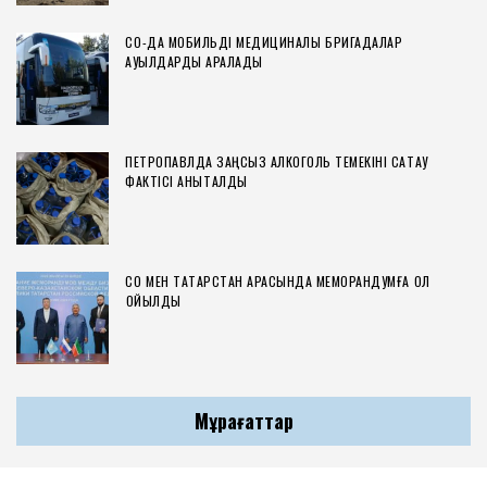
СҚО-ДА МОБИЛЬДІ МЕДИЦИНАЛЫҚ БРИГАДАЛАР
АУЫЛДАРДЫ АРАЛАДЫ
ПЕТРОПАВЛДА ЗАҢСЫЗ АЛКОГОЛЬ ТЕМЕКІНІ САҚТАУ
ФАКТІСІ АНЫҚТАЛДЫ
СҚО МЕН ТАТАРСТАН АРАСЫНДА МЕМОРАНДУМҒА ҚОЛ
ҚОЙЫЛДЫ
Мұрағаттар