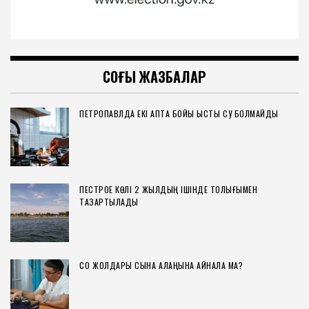
СОҢҒЫ ЖАЗБАЛАР
ПЕТРОПАВЛДА ЕКІ АПТА БОЙЫ ЫСТЫҚ СУ БОЛМАЙДЫ
ПЕСТРОЕ КӨЛІ 2 ЖЫЛДЫҢ ІШІНДЕ ТОЛЫҒЫМЕН
ТАЗАРТЫЛАДЫ
СҚО ЖОЛДАРЫ СЫНАҚ АЛАҢЫНА АЙНАЛА МА?