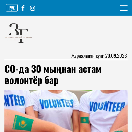
Skip
РУС
to
content
Ақпарат агенттігі
Законопослушный гражданин
Жарияланған күні: 20.09.2023
СҚО-да 30 мыңнан астам
волонтёр бар