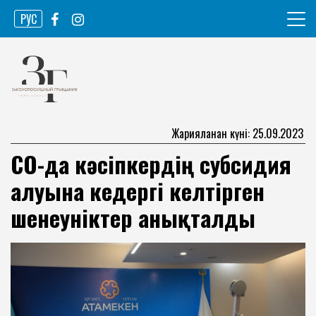
Skip
РУС
to
content
Ақпарат агенттігі
Законопослушный гражданин
Жарияланған күні: 25.09.2023
СҚО-да кәсіпкердің субсидия
алуына кедергі келтірген
шенеуніктер анықталды