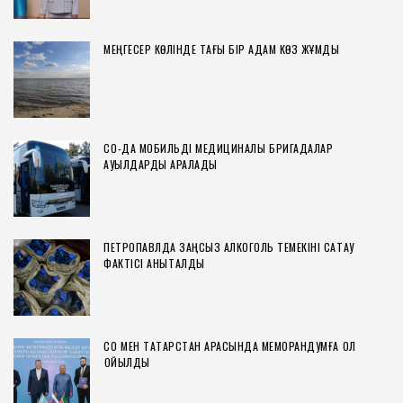
МЕҢГЕСЕР КӨЛІНДЕ ТАҒЫ БІР АДАМ КӨЗ ЖҰМДЫ
СҚО-ДА МОБИЛЬДІ МЕДИЦИНАЛЫҚ БРИГАДАЛАР
АУЫЛДАРДЫ АРАЛАДЫ
ПЕТРОПАВЛДА ЗАҢСЫЗ АЛКОГОЛЬ ТЕМЕКІНІ САҚТАУ
ФАКТІСІ АНЫҚТАЛДЫ
СҚО МЕН ТАТАРСТАН АРАСЫНДА МЕМОРАНДУМҒА ҚОЛ
ҚОЙЫЛДЫ