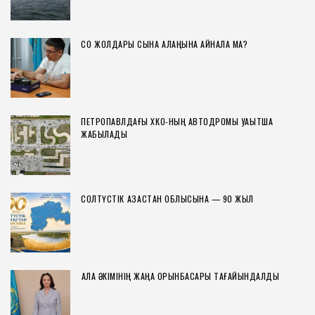
СҚО ЖОЛДАРЫ СЫНАҚ АЛАҢЫНА АЙНАЛА МА?
ПЕТРОПАВЛДАҒЫ ХҚКО-НЫҢ АВТОДРОМЫ УАҚЫТША
ЖАБЫЛАДЫ
СОЛТҮСТІК ҚАЗАҚСТАН ОБЛЫСЫНА — 90 ЖЫЛ
ҚАЛА ӘКІМІНІҢ ЖАҢА ОРЫНБАСАРЫ ТАҒАЙЫНДАЛДЫ