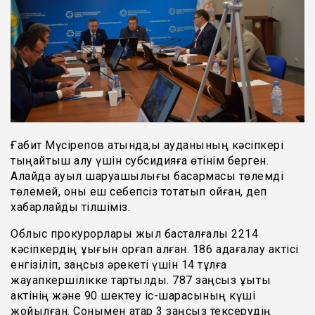
Ғабит Мүсірепов атында,ы ауданының кәсіпкері
тыңайтқыш алу үшін субсидияға өтінім берген.
Алайда ауыл шаруашылығы басқармасы төлемді
төлемей, оны еш себепсіз тоқтатып қойған, деп
хабарлайды тілшіміз.
Облыс прокурорлары жыл басталғалы 2214
кәсіпкердің құқығын қорғап қалған. 186 қадағалау актісі
енгізіліп, заңсыз әрекеті үшін 14 тұлға
жауапкершілікке тартылды. 787 заңсыз құқықтық
актінің және 90 шектеу іс-шарасының күші
жойылған. Сонымен қатар 3 заңсыз тексерудің