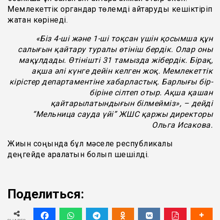
Мемлекеттік органдар төлемді қайтаруды кешіктіріп
жатқан көрінеді.
«
Біз 4-ші және 1-ші тоқсан үшін қосымша құн
салығын қайтару туралы өтініш бердік. Олар оны
мақұлдады. Өтінішті 31 тамызда жібердік. Бірақ,
ақша әлі күнге дейін келген жоқ. Мемлекеттік
кірістер департаментіне хабарластық. Барлығы бір-
біріне сілтеп отыр. Ақша қашан
қайтарылатындығын білмейміз», – дейді
“Мельница сауда үйі” ЖШС қаржы директоры
Ольга Исакова.
Жиын соңында бұл мәселе республикалық
деңгейде қаралатын болып шешілді.
Поделиться: