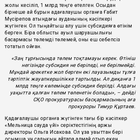
жолы кесіліп, 1 млрд теңге өтелген. Осыдан
бірнеше ай бұрын қадағалаушы органға Ғабит
Мүсірепов атындағы ауданының кәсіпкері
жүгінген. Ол тыңайтқыш алу үшін субсидияға өтінім
берген. Бірақ облыстық ауыл шаруашылығы
басқармасы төлемді төлемей, оны еш себепсіз
тоқтатып қойған.
«
Заң тұрғысында төлем тоқтамауы керек. Өтініш
негізінде субсидия не беріледі, не берілмейді.
Мұндай әрекетке жол берген екі лауазымды тұлға
тәртіптік жауапкершілікке тартылды. Ал диқанға 1
млрд теңге көлемінде субсидия берілді. Алдағы
уақытта қалған төлем төленетін болады
»
, – дейді
СҚО прокуратурасы басқармасының аға
прокуроры Тимур Құртаев.
Қадағалаушы органға жүгінген тағы бір кәсіпкер
«Мельница сауда үйі» серіктестігінің қаржы
директоры Ольга Исакова. Ол ұзақ уақыттан бері
қосымша құн салығын қайтара алмай отыр екен.