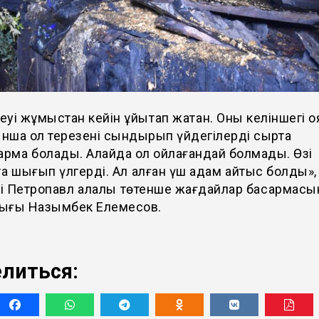
еуі жұмыстан кейін ұйықтап жатқан. Оны келіншегі оя
нша ол терезені сындырып үйдегілерді сыртқа
рмақ болады. Алайда ол ойлағандай болмады. Өзі
қа шығып үлгерді. Ал қалған үш адам қайтыс болды»,
і Петропавл қалалық төтенше жағдайлар басқармас
ығы Назымбек Елемесов.
литься: