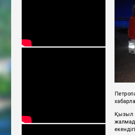
Петропа
хабарла
Қызыл ж
жалмады
екендіг