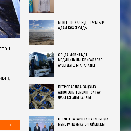
МЕҢГЕСЕР КӨЛІНДЕ ТАҒЫ БІР
АДАМ КӨЗ ЖҰМДЫ
тқан.
СҚО-ДА МОБИЛЬДІ
МЕДИЦИНАЛЫҚ БРИГАДАЛАР
АУЫЛДАРДЫ АРАЛАДЫ
ының
ПЕТРОПАВЛДА ЗАҢСЫЗ
АЛКОГОЛЬ ТЕМЕКІНІ САҚТАУ
ФАКТІСІ АНЫҚТАЛДЫ
СҚО МЕН ТАТАРСТАН АРАСЫНДА
МЕМОРАНДУМҒА ҚОЛ ҚОЙЫЛДЫ