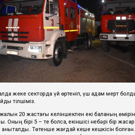
лда жеке секторда үй өртеніп, үш адам мерт болд
йды тілшіміз.
алын 20 жастағы келіншекпен екі баланың өмірін
. Оның бірі 5 – те болса, екіншісі небәрі бір жаса
і анықталды. Төтенше жағдай кеше кешкісін болған.