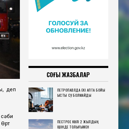
СОҢҒЫ ЖАЗБАЛАР
ы, деп
ПЕТРОПАВЛДА ЕКІ АПТА БОЙЫ
ЫСТЫҚ СУ БОЛМАЙДЫ
р сәби
ПЕСТРОЕ КӨЛІ 2 ЖЫЛДЫҢ
 Өрт
ІШІНДЕ ТОЛЫҒЫМЕН