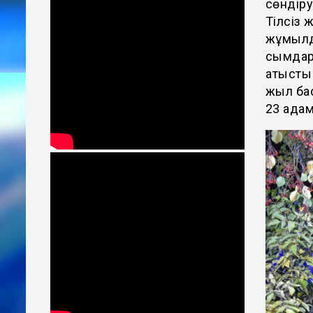
сөндіру
Тілсіз 
жұмылд
сымдары
қатысты
жыл бас
23 адам