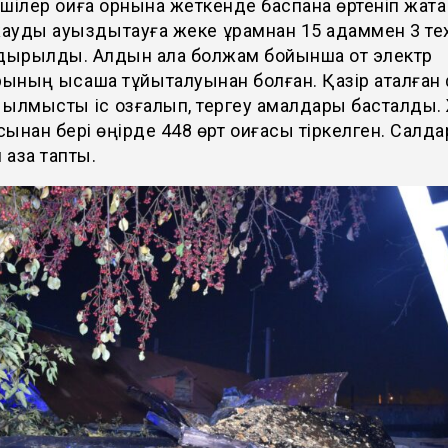
шілер оқиға орнына жеткенде баспана өртеніп жатқа
жауды ауыздықтауға жеке құрамнан 15 адаммен 3 те
ырылды. Алдын ала болжам бойынша от электр
ның қысқаша тұйықталуынан болған. Қазір аталған 
 қылмыстық іс қозғалып, тергеу амалдары басталды
ынан бері өңірде 448 өрт оқиғасы тіркелген. Салд
 қаза тапты.