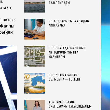
н.
ТАЗАРТЫЛАДЫ
хника
фактіге
СҚО ЖОЛДАРЫ СЫНАҚ АЛАҢЫНА
АЙНАЛА МА?
. Жалпы
арынан
ПЕТРОПАВЛДАҒЫ ХҚКО-НЫҢ
АВТОДРОМЫ УАҚЫТША
ЖАБЫЛАДЫ
СОЛТҮСТІК ҚАЗАҚСТАН
ОБЛЫСЫНА — 90 ЖЫЛ
ҚАЛА ӘКІМІНІҢ ЖАҢА
ОРЫНБАСАРЫ ТАҒАЙЫНДАЛДЫ