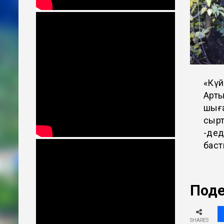
«Күй
Арты
шыға
сырт
-дед
баст
Поде
SHARES