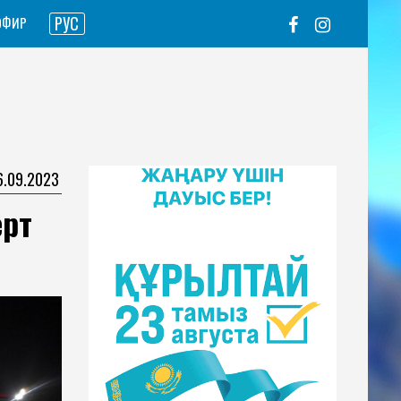
РУС
ЭФИР
6.09.2023
ерт