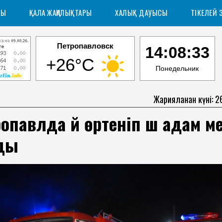
РЫ
ҚАЛА ЖАҢАЛЫҚТАРЫ
ХАЛЫҚ ДАУЫСЫ
ТІКЕЛЕЙ 
Петропавловск
14:08:34
+26°C
Понедельник
Жарияланған күні: 2
опавлда үй өртеніп үш адам м
ды