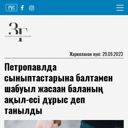
Skip
РУС
to
content
Ақпарат агенттігі
Законопослушный гражданин
Жарияланған күні: 29.09.2023
Петропавлда
сыныптастарына балтамен
шабуыл жасаған баланың
ақыл-есі дұрыс деп
танылды