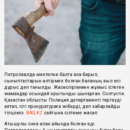
Петропавлда мектепке балта ала барып,
сыныптастарын өлтірмек болған баланың ақыл есі
дұрыс деп танылды. Жасөспіріммен жұмыс істеген
мамандар осындай қорытынды шығарған. Солтүстік
Қазақстан облыстық Полиция департаменті тергеуді
аяқтап, істі прокуратураға жіберді, деп хабарлайды
тілшіміз
BAQ.KZ
сайтына сілтеме жасап.
Атышулы оқиға ақпан айында болған еді.