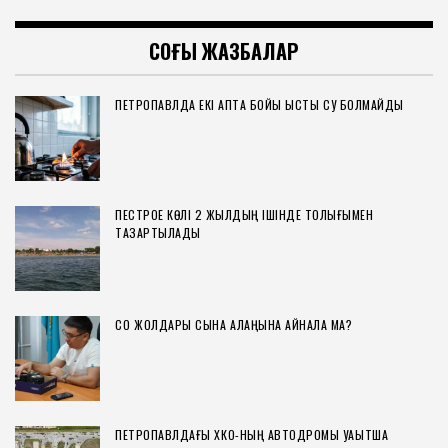
СОҢҒЫ ЖАЗБАЛАР
ПЕТРОПАВЛДА ЕКІ АПТА БОЙЫ ЫСТЫҚ СУ БОЛМАЙДЫ
ПЕСТРОЕ КӨЛІ 2 ЖЫЛДЫҢ ІШІНДЕ ТОЛЫҒЫМЕН
ТАЗАРТЫЛАДЫ
СҚО ЖОЛДАРЫ СЫНАҚ АЛАҢЫНА АЙНАЛА МА?
ПЕТРОПАВЛДАҒЫ ХҚКО-НЫҢ АВТОДРОМЫ УАҚЫТША