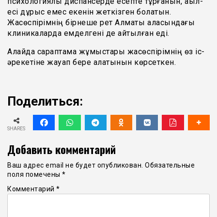
психологиялық диспансерде есепте тұрғанын, ақыл-
есі дұрыс емес екенін жеткізген болатын.
Жасөспірімнің бірнеше рет Алматы қаласындағы
клиникаларда емделгені де айтылған еді.
Алайда сараптама жұмыстары жасөспірімнің өз іс-
әрекетіне жауап бере алатынын көрсеткен.
Поделиться:
SHARES
Добавить комментарий
Ваш адрес email не будет опубликован.
Обязательные
поля помечены
*
Комментарий
*