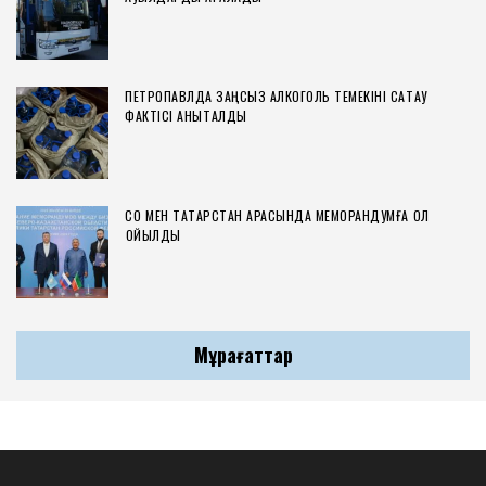
ПЕТРОПАВЛДА ЗАҢСЫЗ АЛКОГОЛЬ ТЕМЕКІНІ САҚТАУ
ФАКТІСІ АНЫҚТАЛДЫ
СҚО МЕН ТАТАРСТАН АРАСЫНДА МЕМОРАНДУМҒА ҚОЛ
ҚОЙЫЛДЫ
Мұрағаттар