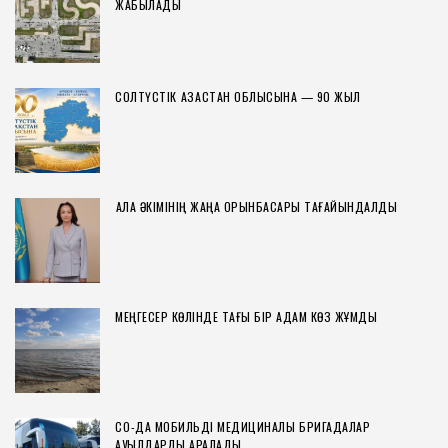
ЖАБЫЛАДЫ
СОЛТҮСТІК ҚАЗАҚСТАН ОБЛЫСЫНА — 90 ЖЫЛ
ҚАЛА ӘКІМІНІҢ ЖАҢА ОРЫНБАСАРЫ ТАҒАЙЫНДАЛДЫ
МЕҢГЕСЕР КӨЛІНДЕ ТАҒЫ БІР АДАМ КӨЗ ЖҰМДЫ
СҚО-ДА МОБИЛЬДІ МЕДИЦИНАЛЫҚ БРИГАДАЛАР
АУЫЛДАРДЫ АРАЛАДЫ