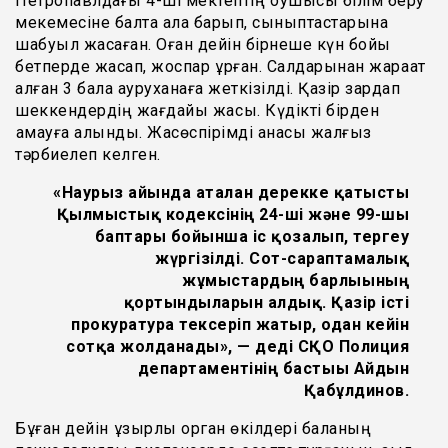
Петропавлдағы 4-ші мектептің оқушысы білім беру
мекемесіне балта ала барып, сыныптастарына
шабуыл жасаған. Оған дейін бірнеше күн бойы
бетперде жасап, жоспар құрған. Салдарынан жарақат
алған 3 бала ауруханаға жеткізілді. Қазір зардап
шеккендердің жағдайы жақсы. Күдікті бірден
қамауға алынды. Жасөспірімді анасы жалғыз
тәрбиелеп келген.
«Наурыз айында аталған дерекке қатысты
Қылмыстық кодексінің 24-ші және 99-шы
баптары бойынша іс қозғалып, тергеу
жүргізілді. Сот-сараптамалық
жұмыстардың барлығының
қортындыларын алдық. Қазір істі
прокуратура тексеріп жатыр, одан кейін
сотқа жолданады», — деді СҚО Полиция
департаментінің бастығы Айдын
Қабұлдинов.
Бұған дейін құзырлы орган өкілдері баланың