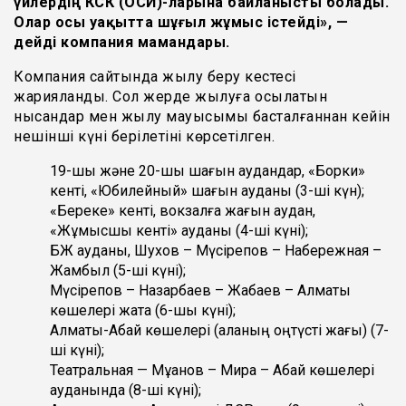
үйлердің КСК (ОСИ)-ларына байланысты болады.
Олар осы уақытта шұғыл жұмыс істейді», —
дейді компания мамандары.
Компания сайтында жылу беру кестесі
жарияланды. Сол жерде жылуға қосылатын
нысандар мен жылу мауысымы басталғаннан кейін
нешінші күні берілетіні көрсетілген.
19-шы және 20-шы шағын аудандар, «Борки»
кенті, «Юбилейный» шағын ауданы (3-ші күн);
«Береке» кенті, вокзалға жағын аудан,
«Жұмысшы кенті» ауданы (4-ші күні);
БЖ ауданы, Шухов – Мүсірепов – Набережная –
Жамбыл (5-ші күні);
Мүсірепов – Назарбаев – Жабаев – Алматы
көшелері жақта (6-шы күні);
Алматы-Абай көшелері (қаланың оңтүсті жағы) (7-
ші күні);
Театральная — Мұқанов – Мира – Абай көшелері
ауданында (8-ші күні);