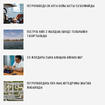
ПЕТРОПАВЛДА ЕКІ АПТА БОЙЫ ЫСТЫҚ СУ БОЛМАЙДЫ
ПЕСТРОЕ КӨЛІ 2 ЖЫЛДЫҢ ІШІНДЕ ТОЛЫҒЫМЕН
ТАЗАРТЫЛАДЫ
СҚО ЖОЛДАРЫ СЫНАҚ АЛАҢЫНА АЙНАЛА МА?
ПЕТРОПАВЛДАҒЫ ХҚКО-НЫҢ АВТОДРОМЫ УАҚЫТША
ЖАБЫЛАДЫ