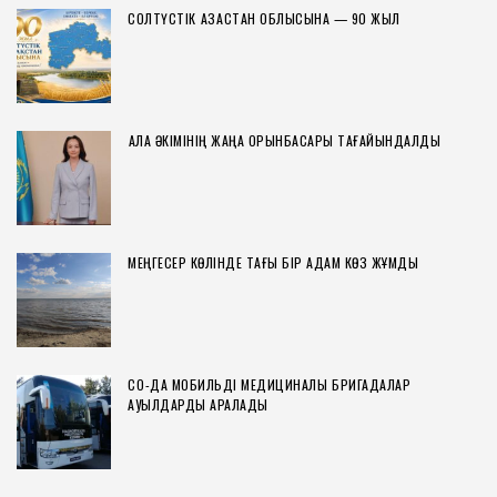
СОЛТҮСТІК ҚАЗАҚСТАН ОБЛЫСЫНА — 90 ЖЫЛ
ҚАЛА ӘКІМІНІҢ ЖАҢА ОРЫНБАСАРЫ ТАҒАЙЫНДАЛДЫ
МЕҢГЕСЕР КӨЛІНДЕ ТАҒЫ БІР АДАМ КӨЗ ЖҰМДЫ
СҚО-ДА МОБИЛЬДІ МЕДИЦИНАЛЫҚ БРИГАДАЛАР
АУЫЛДАРДЫ АРАЛАДЫ