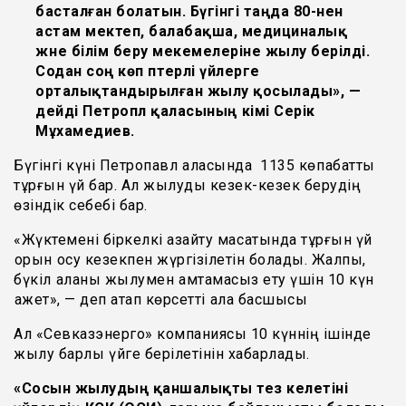
басталған болатын. Бүгінгі таңда 80-нен
астам мектеп, балабақша, медициналық
және білім беру мекемелеріне жылу берілді.
Содан соң көп пәтерлі үйлерге
орталықтандырылған жылу қосылады», —
дейді Петропл қаласының әкімі Серік
Мұхамедиев.
Бүгінгі күні Петропавл қаласында 1135 көпқабатты
тұрғын үй бар. Ал жылуды кезек-кезек берудің
өзіндік себебі бар.
«Жүктемені біркелкі азайту мақсатында тұрғын үй
қорын қосу кезекпен жүргізілетін болады. Жалпы,
бүкіл қаланы жылумен қамтамасыз ету үшін 10 күн
қажет», — деп атап көрсетті қала басшысы
Ал «Севказэнерго» компаниясы 10 күннің ішінде
жылу барлық үйге берілетінін хабарлады.
«Сосын жылудың қаншалықты тез келетіні