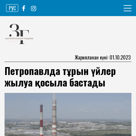
Skip
РУС
to
content
Ақпарат агенттігі
Законопослушный гражданин
Жарияланған күні: 01.10.2023
Петропавлда тұрғын үйлер
жылуға қосыла бастады