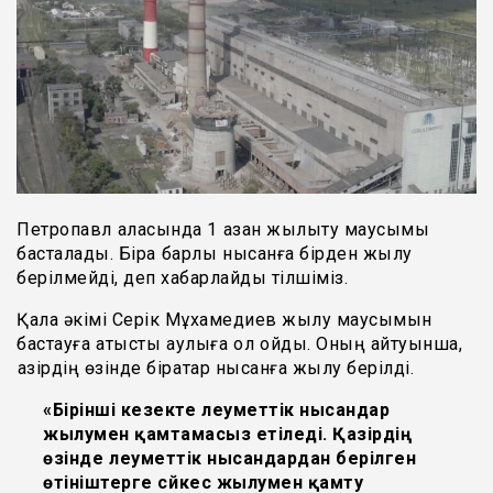
Петропавл қаласында 1 қазан жылыту маусымы
басталады. Бірақ барлық нысанға бірден жылу
берілмейді, деп хабарлайды тілшіміз.
Қала әкімі Серік Мұхамедиев жылу маусымын
бастауға қатысты қаулыға қол қойды. Оның айтуынша,
қазірдің өзінде бірқатар нысанға жылу берілді.
«Бірінші кезекте әлеуметтік нысандар
жылумен қамтамасыз етіледі. Қазірдің
өзінде әлеуметтік нысандардан берілген
өтініштерге сәйкес жылумен қамту