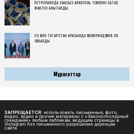
ПЕТРОПАВЛДА ЗАҢСЫЗ АЛКОГОЛЬ ТЕМЕКІНІ САҚТАУ
ФАКТІСІ АНЫҚТАЛДЫ
СҚО МЕН ТАТАРСТАН АРАСЫНДА МЕМОРАНДУМҒА ҚОЛ
ҚОЙЫЛДЫ
Мұрағаттар
ЗАПРЕЩАЕТСЯ:
использовать письменные, фото,
видео, аудио и прочие материалы с
«
Законопослушный
гражданин» любым пабликам, ведущим страницы в
Instagram без письменного разрешения дирекции
сайта.