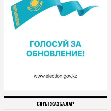
СОҢҒЫ ЖАЗБАЛАР