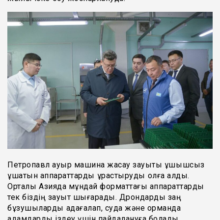
Петропавл ауыр машина жасау зауыты ұшқышсыз
ұшатын аппараттарды құрастыруды қолға алды.
Орталық Азияда мұндай форматтағы аппараттарды
тек біздің зауыт шығарады. Дрондарды заң
бұзушыларды қадағалап, суда және орманда
адамдарды іздеу үшін пайдалануға болады.