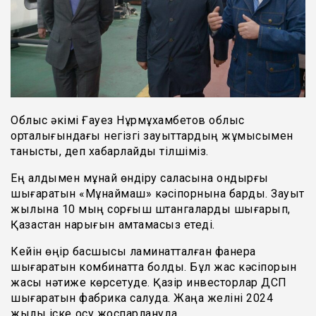
Облыс әкімі Ғауез Нұрмұхамбетов облыс
орталығындағы негізгі зауыттардың жұмысымен
танысты, деп хабарлайды тілшіміз.
Ең алдымен мұнай өндіру саласына қондырғы
шығаратын «Мұнаймаш» кәсіпорнына барды. Зауыт
жылына 10 мың сорғыш штангаларды шығарып,
Қазақстан нарығын қамтамасыз етеді.
Кейін өңір басшысы ламинатталған фанера
шығаратын комбинатта болды. Бұл жас кәсіпорын
жақсы нәтиже көрсетуде. Қазір инвесторлар ДСП
шығаратын фабрика салуда. Жаңа желіні 2024
жылы іске қосу жоспарлануда.