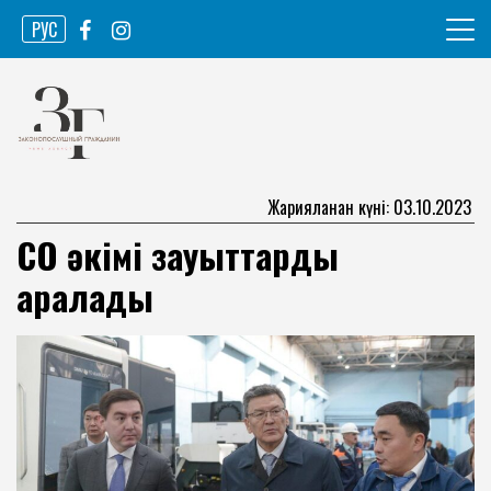
Skip
РУС
to
content
Ақпарат агенттігі
Законопослушный гражданин
Жарияланған күні: 03.10.2023
СҚО әкімі зауыттарды
аралады