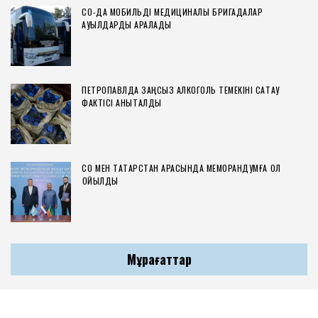
СҚО-ДА МОБИЛЬДІ МЕДИЦИНАЛЫҚ БРИГАДАЛАР
АУЫЛДАРДЫ АРАЛАДЫ
ПЕТРОПАВЛДА ЗАҢСЫЗ АЛКОГОЛЬ ТЕМЕКІНІ САҚТАУ
ФАКТІСІ АНЫҚТАЛДЫ
СҚО МЕН ТАТАРСТАН АРАСЫНДА МЕМОРАНДУМҒА ҚОЛ
ҚОЙЫЛДЫ
Мұрағаттар