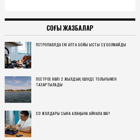
СОҢҒЫ ЖАЗБАЛАР
ПЕТРОПАВЛДА ЕКІ АПТА БОЙЫ ЫСТЫҚ СУ БОЛМАЙДЫ
ПЕСТРОЕ КӨЛІ 2 ЖЫЛДЫҢ ІШІНДЕ ТОЛЫҒЫМЕН
ТАЗАРТЫЛАДЫ
СҚО ЖОЛДАРЫ СЫНАҚ АЛАҢЫНА АЙНАЛА МА?