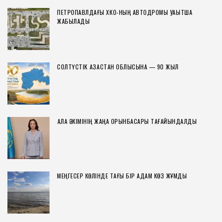
ПЕТРОПАВЛДАҒЫ ХҚКО-НЫҢ АВТОДРОМЫ УАҚЫТША
ЖАБЫЛАДЫ
СОЛТҮСТІК ҚАЗАҚСТАН ОБЛЫСЫНА — 90 ЖЫЛ
ҚАЛА ӘКІМІНІҢ ЖАҢА ОРЫНБАСАРЫ ТАҒАЙЫНДАЛДЫ
МЕҢГЕСЕР КӨЛІНДЕ ТАҒЫ БІР АДАМ КӨЗ ЖҰМДЫ