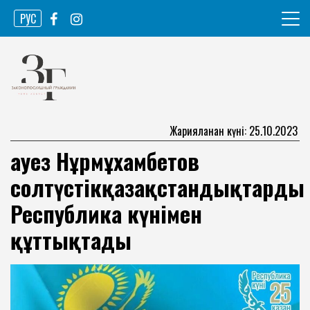
Skip
РУС
to
content
Ақпарат агенттігі
Законопослушный гражданин
Жарияланған күні: 25.10.2023
Ғауез Нұрмұхамбетов
солтүстікқазақстандықтарды
Республика күнімен
құттықтады