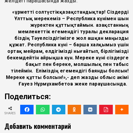
желідегі парақшасында жазды.
«Құрметті солтүстікқазақстандықтар! Сіздерді
Ұлттық мерекеміз – Республика күнімен шын
жүректен құттықтаймын. Қазақстанның
мемлекеттік егемендігі туралы декларация
біздің Тәуелсіздігімізге жол ашқан маңызды
құжат. Республика күні – барша халқымыз үшін
ортақ мейрам, елдігімізді нығайтып, бірлігімізді
бекемдейтін айрықша күн. Мереке күні сіздерге
бақыт пен береке, молшылық пен табыс
тілеймін. Еліміздің егемендігі баянды болсын!
Мереке құтты болсын!»,- деп жазды облыс әкімі
Ғауез Нұрмұхамбетов жеке параұшасында.
Поделиться:
SHARES
Добавить комментарий