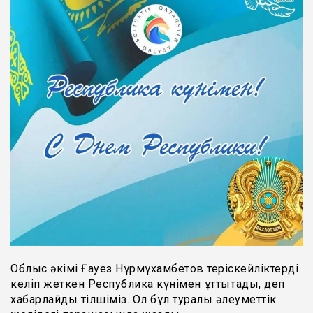
Облыс әкімі Ғауез Нұрмұхамбетов теріскейліктерді
келіп жеткен Республика күнімен құттықтады, деп
хабарлайды тілшіміз. Ол бұл туралы әлеуметтік