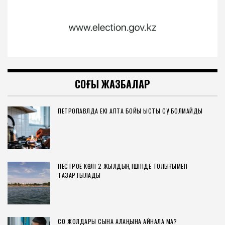
СОҢҒЫ ЖАЗБАЛАР
ПЕТРОПАВЛДА ЕКІ АПТА БОЙЫ ЫСТЫҚ СУ БОЛМАЙДЫ
ПЕСТРОЕ КӨЛІ 2 ЖЫЛДЫҢ ІШІНДЕ ТОЛЫҒЫМЕН
ТАЗАРТЫЛАДЫ
СҚО ЖОЛДАРЫ СЫНАҚ АЛАҢЫНА АЙНАЛА МА?