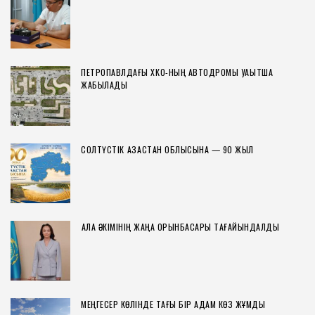
ПЕТРОПАВЛДАҒЫ ХҚКО-НЫҢ АВТОДРОМЫ УАҚЫТША
ЖАБЫЛАДЫ
СОЛТҮСТІК ҚАЗАҚСТАН ОБЛЫСЫНА — 90 ЖЫЛ
ҚАЛА ӘКІМІНІҢ ЖАҢА ОРЫНБАСАРЫ ТАҒАЙЫНДАЛДЫ
МЕҢГЕСЕР КӨЛІНДЕ ТАҒЫ БІР АДАМ КӨЗ ЖҰМДЫ