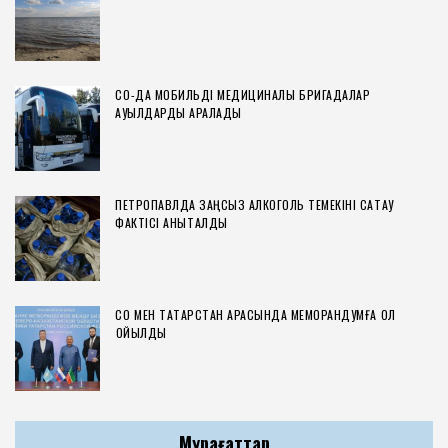
СҚО-ДА МОБИЛЬДІ МЕДИЦИНАЛЫҚ БРИГАДАЛАР
АУЫЛДАРДЫ АРАЛАДЫ
ПЕТРОПАВЛДА ЗАҢСЫЗ АЛКОГОЛЬ ТЕМЕКІНІ САҚТАУ
ФАКТІСІ АНЫҚТАЛДЫ
СҚО МЕН ТАТАРСТАН АРАСЫНДА МЕМОРАНДУМҒА ҚОЛ
ҚОЙЫЛДЫ
Мұрағаттар