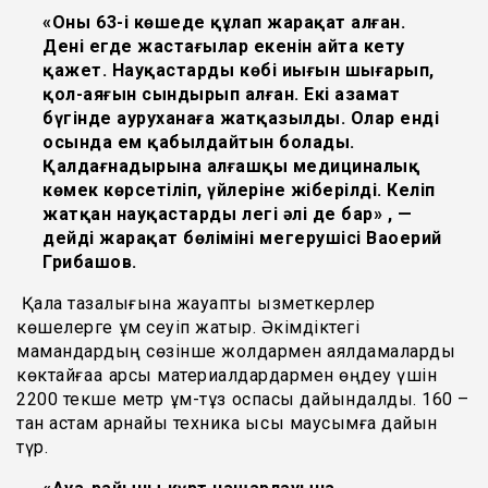
«Оның 63-і көшеде құлап жарақат алған.
Дені егде жастағылар екенін айта кету
қажет. Науқастардың көбі иығын шығарып,
қол-аяғын сындырып алған. Екі азамат
бүгінде ауруханаға жатқазылды. Олар енді
осында ем қабылдайтын болады.
Қалдағнадырына алғашқы медициналық
көмек көрсетіліп, үйлеріне жіберілді. Келіп
жатқан науқастардың легі әлі де бар» , —
дейді жарақат бөлімінің меңгерушісі Ваоерий
Грибашов.
Қала тазалығына жауапты қызметкерлер
көшелерге құм сеуіп жатыр. Әкімдіктегі
мамандардың сөзінше жолдармен аялдамаларды
көктайғаққа қарсы материалдардармен өңдеу үшін
2200 текше метр құм-тұз қоспасы дайындалды. 160 –
тан астам арнайы техника қысқы маусымға дайын
түр.