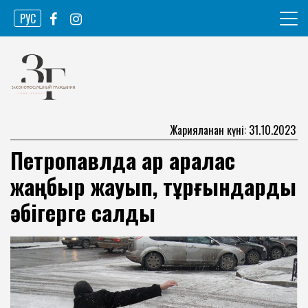
Skip
РУС
to
content
Ақпарат агенттігі
Законопослушный гражданин
Жарияланған күні: 31.10.2023
Петропавлда қар аралас
жаңбыр жауып, тұрғындарды
әбігерге салды