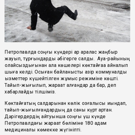
Петропавлда соңғы күндері қар аралас жаңбыр
жауып, тұрғындарды әбігерге салды. Ауа-райының
қолайсыздығынан қала көшелері көктайғаққа айналып
шыға келді. Осыған байланысты қазір коммуналдық
қызметтер күшейтілген жұмыс режиміне көшті.
Тайып-жығылып, жарақат алғандар да бар, деп
хабарлайды тілшіміз.
Көктайғақтың салдарынан көлік қозғалысы қиындап,
тайып-жығылғандардың да саны күрт артқан.
Дәрігердердің айтуынша соңғы үш күнде
Петропавлдағы жарақат бөліміне 180 адам
медициналық көмекке жүгініпті.