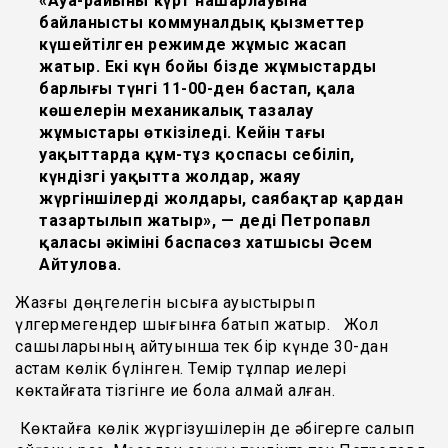
«Ауа-райының күрт нашарлауына
байланысты коммуналдық қызметтер
күшейтілген режимде жұмыс жасап
жатыр. Екі күн бойы бізде жұмыстардың
барлығы түнгі 11-00-ден бастап, қала
көшелерін механикалық тазалау
жұмыстары өткізіледі. Кейін таңғы
уақыттарда құм-тұз қоспасы себіліп,
күндізгі уақытта жолдар, жаяу
жүргіншілердің жолдары, саябақтар қардан
тазартылып жатыр», — деді Петропавл
қаласы әкімінің баспасөз хатшысы Әсем
Айтулова.
Жазғы дөңгелегін қысқыға ауыстырып
үлгермегендер шығынға батып жатыр. Жол
сақшыларының айтуынша тек бір күнде 30-дан
астам көлік бүлінген. Темір тұлпар иелері
көктайғақта тізгінге ие бола алмай қалған.
Көктайғақ көлік жүргізушілерін де әбігерге салып