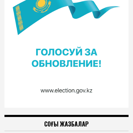
СОҢҒЫ ЖАЗБАЛАР