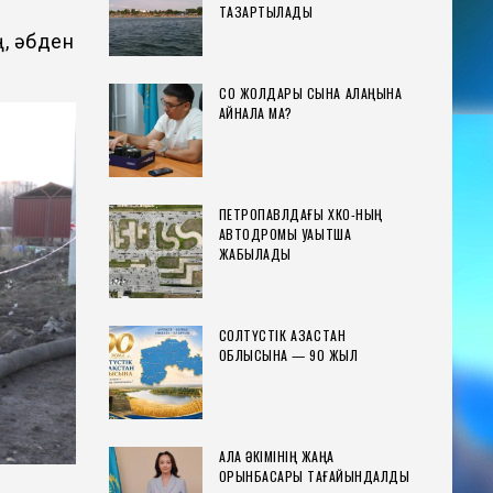
ТАЗАРТЫЛАДЫ
ң, әбден
СҚО ЖОЛДАРЫ СЫНАҚ АЛАҢЫНА
АЙНАЛА МА?
ПЕТРОПАВЛДАҒЫ ХҚКО-НЫҢ
АВТОДРОМЫ УАҚЫТША
ЖАБЫЛАДЫ
СОЛТҮСТІК ҚАЗАҚСТАН
ОБЛЫСЫНА — 90 ЖЫЛ
ҚАЛА ӘКІМІНІҢ ЖАҢА
ОРЫНБАСАРЫ ТАҒАЙЫНДАЛДЫ