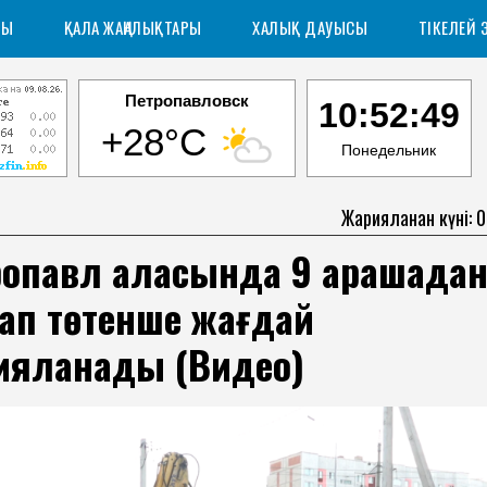
РЫ
ҚАЛА ЖАҢАЛЫҚТАРЫ
ХАЛЫҚ ДАУЫСЫ
ТІКЕЛЕЙ 
Петропавловск
10:52:50
+28°C
Понедельник
Жарияланған күні: 
опавл қаласында 9 қарашада
ап төтенше жағдай
ияланады (Видео)