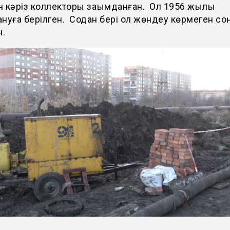
 кәріз коллекторы зақымданған. Ол 1956 жылы
нуға берілген. Содан бері ол жөндеу көрмеген со
н.