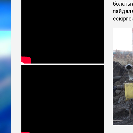
болатын
пайдала
ескірге