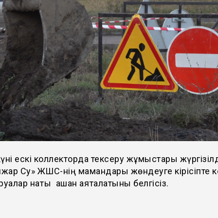
 күні ескі коллекторда тексеру жұмыстары жүргізілд
ар Су» ЖШС-нің мамандары жөндеуге кірісіпте ке
руалар нақты қашан аяқталатыны белгісіз.