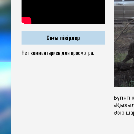
Соңғы пікірлер
Нет комментариев для просмотра.
Бүгінгі
«Қызылж
Әзір ша