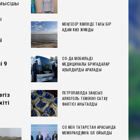
Жұмысшы
ы
МЕҢГЕСЕР КӨЛІНДЕ ТАҒЫ БІР
АДАМ КӨЗ ЖҰМДЫ
і
СҚО-ДА МОБИЛЬДІ
і 9
МЕДИЦИНАЛЫҚ БРИГАДАЛАР
АУЫЛДАРДЫ АРАЛАДЫ
ПЕТРОПАВЛДА ЗАҢСЫЗ
гіз
АЛКОГОЛЬ ТЕМЕКІНІ САҚТАУ
іті
ФАКТІСІ АНЫҚТАЛДЫ
СҚО МЕН ТАТАРСТАН АРАСЫНДА
МЕМОРАНДУМҒА ҚОЛ ҚОЙЫЛДЫ