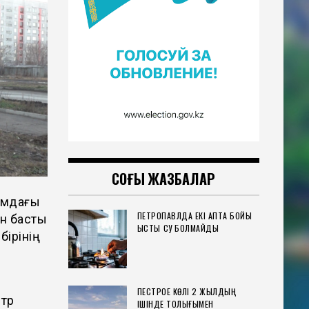
СОҢҒЫ ЖАЗБАЛАР
қымдағы
ПЕТРОПАВЛДА ЕКІ АПТА БОЙЫ
н басты
ЫСТЫҚ СУ БОЛМАЙДЫ
бірінің
ПЕСТРОЕ КӨЛІ 2 ЖЫЛДЫҢ
етр
ІШІНДЕ ТОЛЫҒЫМЕН