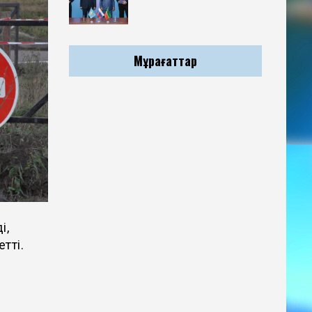
Мұрағаттар
і,
тті.