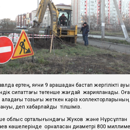
влда ертең, яғни 9 қарашадан бастап жергілікті ау
ндік сипаттағы төтенше жағдай жарияланады. Оға
 қаладағы тозығы жеткен кәріз коллекторларының 
нуы, деп хабарлайды тілшіміз.
еше облыс орталығындағы Жуков және Нұрсұлтан
ев көшелерінде орналасқан диаметрі 800 миллим