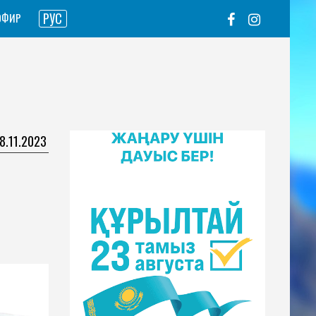
РУС
ЭФИР
08.11.2023
н