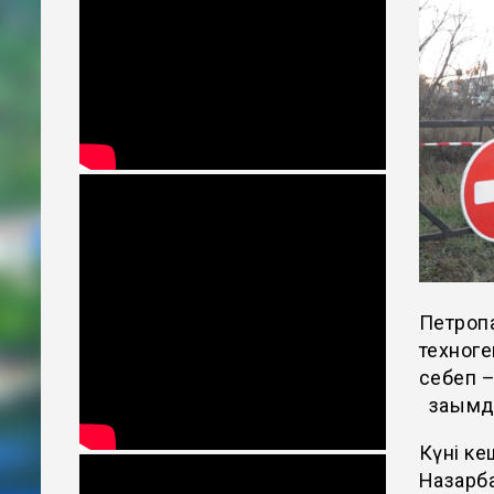
Петропа
техноге
себеп –
зақымда
Күні к
Назарба