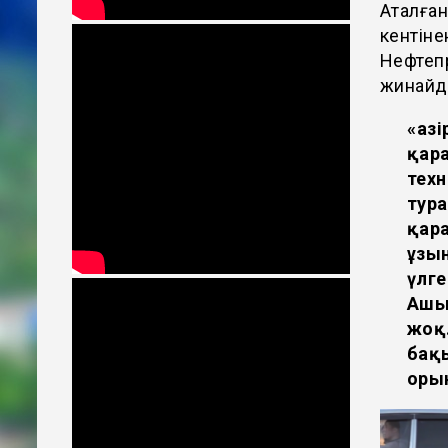
Аталға
кентіне
Нефтеп
жинайд
«Қаз
қара
техн
тур
қара
ұзы
үлге
Ашы
жоқ.
бақы
оры