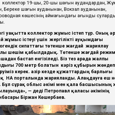
н коллектор 19-шы, 20-шы шағын аудандардан, 
н, Береке шағын ауданынан, Вокзал ауданынан,
роводная көшесінің аймағындағы ағынды сулард
ы.
іргі уақытта коллектор жұмыс істеп тұр. Оның әр
й жұмыс істеуі үшін жергілікті ауқымдағы
огендік сипаттағы төтенше жағдай жариялау
алы шешім қабылдадық. Төтенше жағдай режим
шадан бастап енгізіледі. Біз тез арада жалпы
ндығы 700 метр болатын кәріз құбырын жөндеп
руіміз керек. Қазір кезде құжаттардың барлығы
қ НҚА порталында жарияланды. Алаңдауға еш не
 Бұл сұрақ облыс әкімі мен қала басшысының ж
лауында», — деді Петропавл қаласы әкімінің
нбасары Біржан Көшербаев.