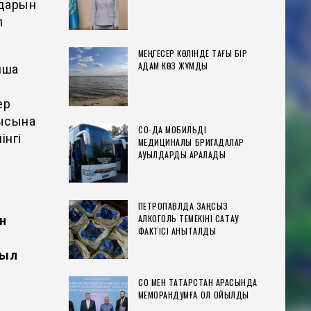
лдарын
л
МЕҢГЕСЕР КӨЛІНДЕ ТАҒЫ БІР
АДАМ КӨЗ ЖҰМДЫ
нша
ер
шысына
СҚО-ДА МОБИЛЬДІ
інгі
МЕДИЦИНАЛЫҚ БРИГАДАЛАР
АУЫЛДАРДЫ АРАЛАДЫ
ПЕТРОПАВЛДА ЗАҢСЫЗ
АЛКОГОЛЬ ТЕМЕКІНІ САҚТАУ
н
ФАКТІСІ АНЫҚТАЛДЫ
жыл
СҚО МЕН ТАТАРСТАН АРАСЫНДА
МЕМОРАНДУМҒА ҚОЛ ҚОЙЫЛДЫ