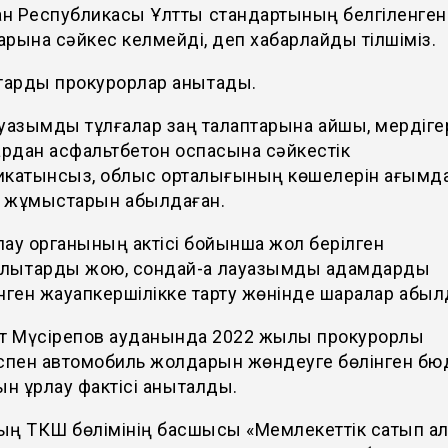
ан Республикасы Ұлттық стандартының белгіленген
рына сәйкес келмейді, деп хабарлайды тілшіміз.
тарды прокурорлар анықтады.
уазымды тұлғалар заң талаптарына қайшы, мердіге
дан асфальтбетон қоспасына сәйкестік
икатынсыз, облыс орталығының көшелерін ағымд
 жұмыстарын қабылдаған.
ау органының актісі бойынша жол берілген
лықтарды жою, сондай-ақ лауазымды адамдарды
нген жауапкершілікке тарту жөнінде шаралар қабыл
ит Мүсірепов ауданында 2022 жылы прокурорлық
іспен автомобиль жолдарын жөндеуге бөлінген б
ын ұрлау фактісі анықталды.
ың ТКШ бөлімінің басшысы «Мемлекеттік сатып а