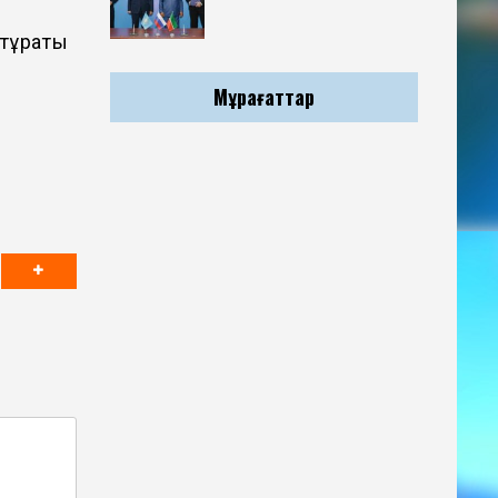
тұрақты
Мұрағаттар