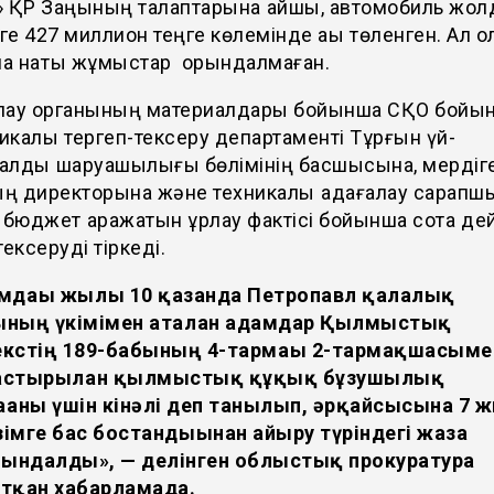
» ҚР Заңының талаптарына қайшы, автомобиль жо
е 427 миллион теңге көлемінде ақы төленген. Ал о
а нақты жұмыстар орындалмаған.
лау органының материалдары бойынша СҚО бойы
калық тергеп-тексеру департаменті Тұрғын үй-
алдық шаруашылығы бөлімінің басшысына, мердіг
ң директорына және техникалық қадағалау сарап
 бюджет қаражатын ұрлау фактісі бойынша сотқа дей
тексеруді тіркеді.
мдағы жылғы 10 қазанда Петропавл қалалық
ының үкімімен аталған адамдар Қылмыстық
екстің 189-бабының 4-тармағы 2-тармақшасыме
астырылған қылмыстық құқық бұзушылық
ғаны үшін кінәлі деп танылып, әрқайсысына 7 
імге бас бостандығынан айыру түріндегі жаза
йындалды», — делінген облыстық прокуратура
атқан хабарламада.