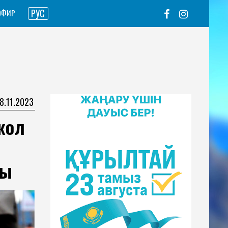
РУС
ЭФИР
08.11.2023
жол
ды