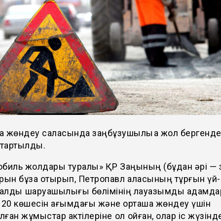
а жөндеу саласында заңбұзушылыққа жол бергенд
 тартылды.
обиль жолдары туралы» ҚР Заңының (бұдан әрі — 
рын бұза отырып, Петропавл қаласының тұрғын үй-
алдық шаруашылығы бөлімінің лауазымды адамд
 20 көшесін ағымдағы және орташа жөндеу үшін
ған жұмыстар актілеріне қол қойған, олар іс жүзінд