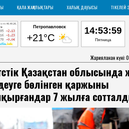
РЫ
ҚАЛА ЖАҢАЛЫҚТАРЫ
ХАЛЫҚ ДАУЫСЫ
ТІКЕЛЕЙ 
Петропавловск
14:54:00
+21°C
Пятница
Жарияланған күні: 
үстік Қазақстан облысында 
деуге бөлінген қаржыны
қырғандар 7 жылға соттал