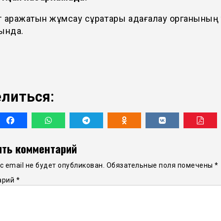
қаражатын жұмсау сұрақтары қадағалау органының 
ында.
литься:
ть комментарий
 email не будет опубликован.
Обязательные поля помечены
*
арий
*