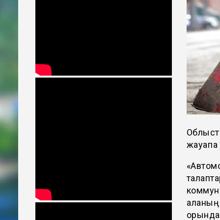
Облыст
жауапқа
«Автом
талапта
коммун
қаланың
орындал