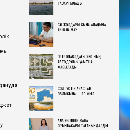
ТАЗАРТЫЛАДЫ
СҚО ЖОЛДАРЫ СЫНАҚ АЛАҢЫНА
АЙНАЛА МА?
рлік
ағы
ПЕТРОПАВЛДАҒЫ ХҚКО-НЫҢ
АВТОДРОМЫ УАҚЫТША
ЖАБЫЛАДЫ
дануда.
СОЛТҮСТІК ҚАЗАҚСТАН
ОБЛЫСЫНА — 90 ЖЫЛ
юджет
ҚАЛА ӘКІМІНІҢ ЖАҢА
лу
ОРЫНБАСАРЫ ТАҒАЙЫНДАЛДЫ