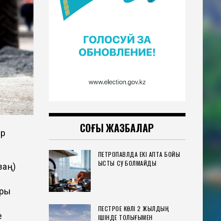
СОҢҒЫ ЖАЗБАЛАР
ер
ПЕТРОПАВЛДА ЕКІ АПТА БОЙЫ
ЫСТЫҚ СУ БОЛМАЙДЫ
заң)
ары
ПЕСТРОЕ КӨЛІ 2 ЖЫЛДЫҢ
е
ІШІНДЕ ТОЛЫҒЫМЕН