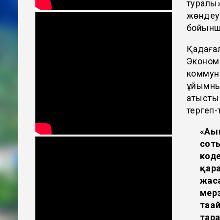
туралы
жөндеуг
бойынш
Қадаға
Экономи
коммун
ұйымны
қатысты
тергеп-
«Ағы
сот
код
қар
жаса
мерз
таға
тар