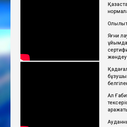
Қазақст
нормала
Олқылық
Яғни ла
ұйымдар
сертиф
жөндеу
Қадағал
бұзушы
белгіле
Ал Ғаб
тексер
қаражат
Ауданн