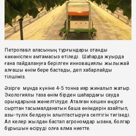
Петропавл қаласының тұрғындары отандық
көкөніспен қамтамасыз етіледі. Шаhарда жуырда
ғана пайдалануға берілген инновациялық жылыжай
алғашқы өнім бере бастады, деп хабарлайды
тілшіміз.
Әзірге мұнда күніне 4-5 тонна қияр жиналып жатыр.
Экологиялық таза өнім бірден шаhардағы сауда
орындарына жөнелтілуде. Аталған кешен өңірге
сырттан тасымалданатын бақша өнімдерін азайтып,
азық-түлік белдеуін қалыптастыруға септігін тигізеді.
Ал келер жылдан бастап агрономдар қызанақ, болгар
бұрышын өсіруді қолға алмақ ниетте.