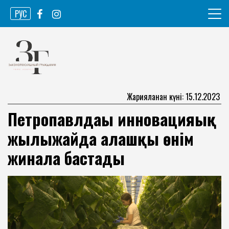
Skip
РУС
to
content
Ақпарат агенттігі
Законопослушный гражданин
Жарияланған күні: 15.12.2023
Петропавлдағы инновацияық
жылыжайда алғашқы өнім
жинала бастады