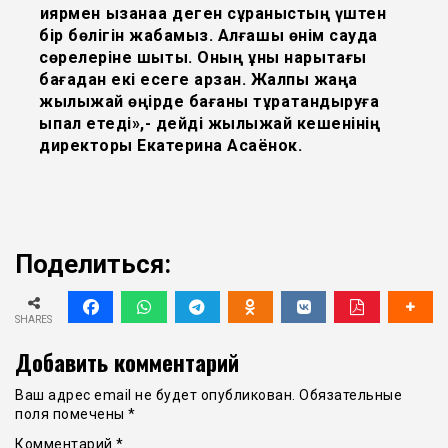
қиярмен қызанаққа деген сұраныстың үштен
бір бөлігін жабамыз. Алғашқы өнім сауда
сөрелеріне шықты. Оның құны нарықтағы
бағадан екі есеге арзан. Жалпы жаңа
жылыжай өңірде бағаны тұрақтандыруға
ықпал етеді»,- дейді жылыжай кешенінің
директоры Екатерина Асаёнок.
Поделиться:
SHARES
Добавить комментарий
Ваш адрес email не будет опубликован.
Обязательные
поля помечены
*
Комментарий
*