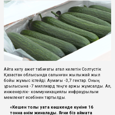
Айта кету қажет табиғаты қатал келетін Солтүстік
Қазақстан облысында салынған жылыжай жыл
бойы жұмыс істейді. Аумағы -3,7 гектар. Оның
құрылысына -7 миллиард теңге қаржы жұмсалды. Ал,
инженерлік- коммуникациялық инфрақұрылым
мемлекет есебінен тартылды.
«Кешен толық қуатқа көшкенде күніне 16
тонна өнім жиналады. Яғни біз аймақта