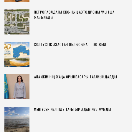
ПЕТРОПАВЛДАҒЫ ХҚКО-НЫҢ АВТОДРОМЫ УАҚЫТША
ЖАБЫЛАДЫ
СОЛТҮСТІК ҚАЗАҚСТАН ОБЛЫСЫНА — 90 ЖЫЛ
ҚАЛА ӘКІМІНІҢ ЖАҢА ОРЫНБАСАРЫ ТАҒАЙЫНДАЛДЫ
МЕҢГЕСЕР КӨЛІНДЕ ТАҒЫ БІР АДАМ КӨЗ ЖҰМДЫ