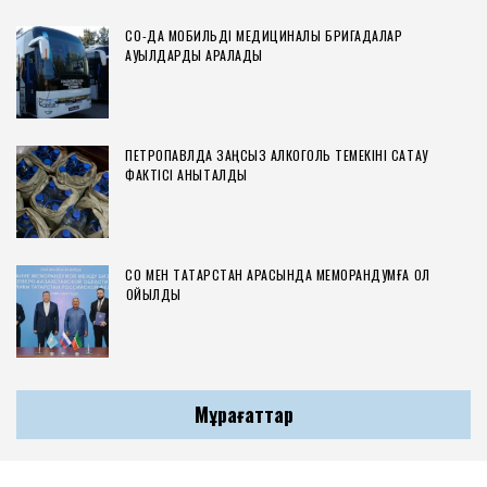
СҚО-ДА МОБИЛЬДІ МЕДИЦИНАЛЫҚ БРИГАДАЛАР
АУЫЛДАРДЫ АРАЛАДЫ
ПЕТРОПАВЛДА ЗАҢСЫЗ АЛКОГОЛЬ ТЕМЕКІНІ САҚТАУ
ФАКТІСІ АНЫҚТАЛДЫ
СҚО МЕН ТАТАРСТАН АРАСЫНДА МЕМОРАНДУМҒА ҚОЛ
ҚОЙЫЛДЫ
Мұрағаттар