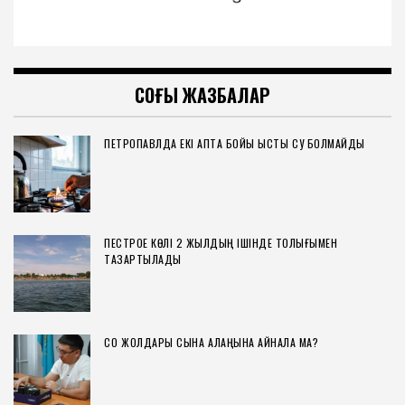
СОҢҒЫ ЖАЗБАЛАР
ПЕТРОПАВЛДА ЕКІ АПТА БОЙЫ ЫСТЫҚ СУ БОЛМАЙДЫ
ПЕСТРОЕ КӨЛІ 2 ЖЫЛДЫҢ ІШІНДЕ ТОЛЫҒЫМЕН
ТАЗАРТЫЛАДЫ
СҚО ЖОЛДАРЫ СЫНАҚ АЛАҢЫНА АЙНАЛА МА?