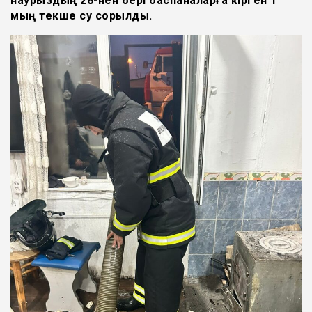
наурыздың 28-нен бері баспаналарға кірген 1
мың текше су сорылды.