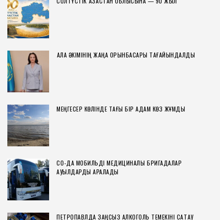
СОЛТҮСТІК ҚАЗАҚСТАН ОБЛЫСЫНА — 90 ЖЫЛ
ҚАЛА ӘКІМІНІҢ ЖАҢА ОРЫНБАСАРЫ ТАҒАЙЫНДАЛДЫ
МЕҢГЕСЕР КӨЛІНДЕ ТАҒЫ БІР АДАМ КӨЗ ЖҰМДЫ
СҚО-ДА МОБИЛЬДІ МЕДИЦИНАЛЫҚ БРИГАДАЛАР
АУЫЛДАРДЫ АРАЛАДЫ
ПЕТРОПАВЛДА ЗАҢСЫЗ АЛКОГОЛЬ ТЕМЕКІНІ САҚТАУ