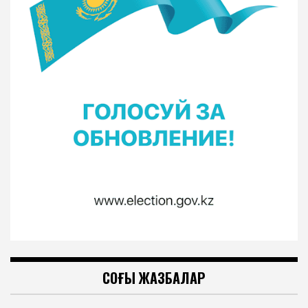
СОҢҒЫ ЖАЗБАЛАР