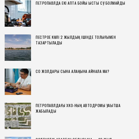
ПЕТРОПАВЛДА ЕКІ АПТА БОЙЫ ЫСТЫҚ СУ БОЛМАЙДЫ
ПЕСТРОЕ КӨЛІ 2 ЖЫЛДЫҢ ІШІНДЕ ТОЛЫҒЫМЕН
ТАЗАРТЫЛАДЫ
СҚО ЖОЛДАРЫ СЫНАҚ АЛАҢЫНА АЙНАЛА МА?
ПЕТРОПАВЛДАҒЫ ХҚКО-НЫҢ АВТОДРОМЫ УАҚЫТША
ЖАБЫЛАДЫ