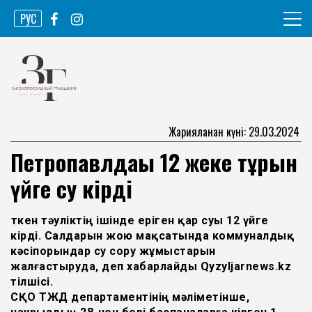
Skip
РУС
to
content
Ақпарат агенттігі
Законопослушный гражданин
Жарияланған күні: 29.03.2024
Петропавлдағы 12 жеке тұрғын
үйге су кірді
Өткен тәуліктің ішінде еріген қар суы 12 үйге
кірді. Салдарын жою мақсатында коммуналдық
кәсіпорындар су сору жұмыстарын
жалғастыруда, деп хабарлайды Qyzyljarnews.kz
тілшісі.
СҚО ТЖД департаментінің мәліметінше,