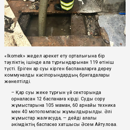
«Ikomek» жедел әрекет ету орталығына бір
тәуліктің ішінде қала тұрғындарынан 119 өтініш
түсті. Еріген қар суы кірген баспаналарға дереу
коммуналдық кәсіпорындардың бригадалары
жөнелтілді.
– Қар суы жеке тұрғын үй секторында
орналасқан 12 баспанаға кірді. Суды сору
жұмыстарына 105 маман, 60 арнайы техника
мен 40 мотопомпасы жұмылдырылды. Әлі
жұмыстар жалғасуда, — дейді қалалық
әкімдіктің баспасөз хатшысы Әсем Айтулова.