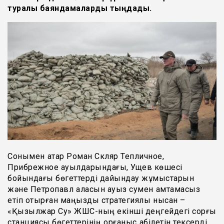
туралы баяндамаларды тыңдады.
Сонымен қатар Роман Скляр Тепличное,
Прибрежное ауылдарындағы, Ущев көшесі
бойындағы бөгеттерді дайындау жұмыстарын
және Петропавл қаласын ауыз сумен қамтамасыз
етіп отырған маңызды стратегиялық нысан –
«Қызылжар Су» ЖШС-ның екінші деңгейдегі сорғы
станциясы бөгеттерінің қорғаныс қабілетін тексерді.