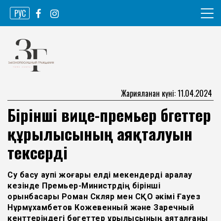
Skip
РУС
to
content
Ақпарат агенттігі
Законопослушный гражданин
Жарияланған күні: 11.04.2024
Бірінші вице-премьер бөгеттер
құрылысының аяқталуын
тексерді
Су басу қаупі жоғары елді мекендерді аралау
кезінде Премьер-Министрдің бірінші
орынбасары Роман Скляр мен СҚО әкімі Ғауез
Нұрмұхамбетов Кожевенный және Заречный
кенттеріндегі бөгеттер құрылысының аяқталғаны