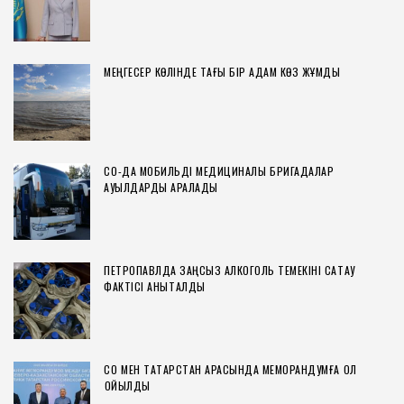
МЕҢГЕСЕР КӨЛІНДЕ ТАҒЫ БІР АДАМ КӨЗ ЖҰМДЫ
СҚО-ДА МОБИЛЬДІ МЕДИЦИНАЛЫҚ БРИГАДАЛАР
АУЫЛДАРДЫ АРАЛАДЫ
ПЕТРОПАВЛДА ЗАҢСЫЗ АЛКОГОЛЬ ТЕМЕКІНІ САҚТАУ
ФАКТІСІ АНЫҚТАЛДЫ
СҚО МЕН ТАТАРСТАН АРАСЫНДА МЕМОРАНДУМҒА ҚОЛ
ҚОЙЫЛДЫ