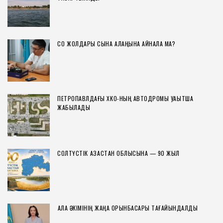
СҚО ЖОЛДАРЫ СЫНАҚ АЛАҢЫНА АЙНАЛА МА?
ПЕТРОПАВЛДАҒЫ ХҚКО-НЫҢ АВТОДРОМЫ УАҚЫТША
ЖАБЫЛАДЫ
СОЛТҮСТІК ҚАЗАҚСТАН ОБЛЫСЫНА — 90 ЖЫЛ
ҚАЛА ӘКІМІНІҢ ЖАҢА ОРЫНБАСАРЫ ТАҒАЙЫНДАЛДЫ