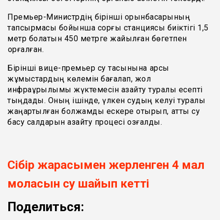
Премьер-Министрдің бірінші орынбасарының
тапсырмасы бойынша сорғы станциясы биіктігі 1,5
метр болатын 450 метрге жайылған бөгетпен
қорғалған.
Бірінші вице-премьер су тасқынына қарсы
жұмыстардың көлемін бағалап, жол
инфрақұрылымы жүктемесін азайту туралы есепті
тыңдады. Оның ішінде, үлкен судың келуі туралы
жаңартылған болжамды ескере отырып, қатты су
басу салдарын азайту процесі қозғалды.
Сібір жарасымен жерленген 4 мал
моласын су шайып кетті
Поделиться: