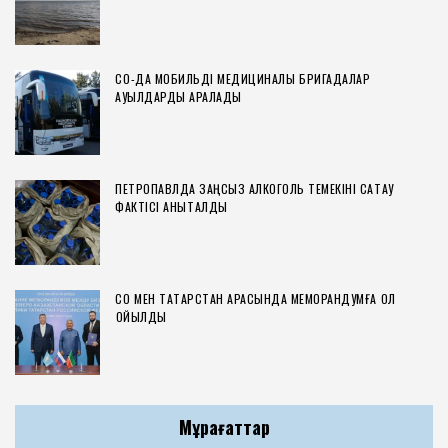
СҚО-ДА МОБИЛЬДІ МЕДИЦИНАЛЫҚ БРИГАДАЛАР
АУЫЛДАРДЫ АРАЛАДЫ
ПЕТРОПАВЛДА ЗАҢСЫЗ АЛКОГОЛЬ ТЕМЕКІНІ САҚТАУ
ФАКТІСІ АНЫҚТАЛДЫ
СҚО МЕН ТАТАРСТАН АРАСЫНДА МЕМОРАНДУМҒА ҚОЛ
ҚОЙЫЛДЫ
Мұрағаттар