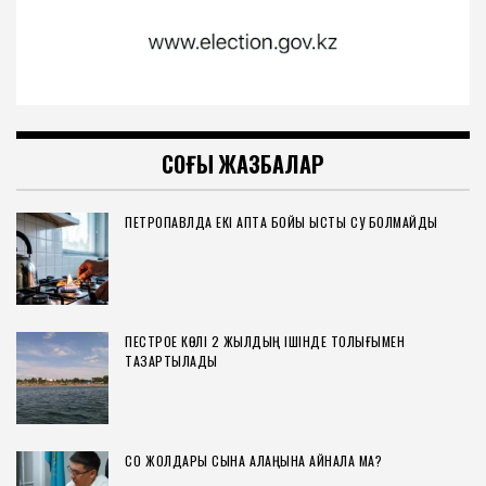
СОҢҒЫ ЖАЗБАЛАР
ПЕТРОПАВЛДА ЕКІ АПТА БОЙЫ ЫСТЫҚ СУ БОЛМАЙДЫ
ПЕСТРОЕ КӨЛІ 2 ЖЫЛДЫҢ ІШІНДЕ ТОЛЫҒЫМЕН
ТАЗАРТЫЛАДЫ
СҚО ЖОЛДАРЫ СЫНАҚ АЛАҢЫНА АЙНАЛА МА?