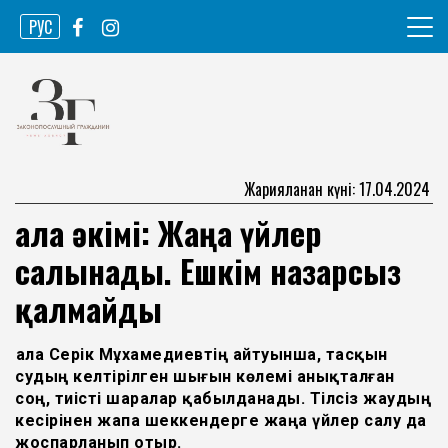
Skip
РУС
to
content
Ақпарат агенттігі
Законопослушный гражданин
Жарияланған күні: 17.04.2024
Қала әкімі: Жаңа үйлер
салынады. Ешкім назарсыз
қалмайды
Қала Серік Мұхамедиевтің айтуынша, тасқын
судың келтірілген шығын көлемі анықталған
соң, тиісті шаралар қабылданады. Тілсіз жаудың
кесірінен жапа шеккендерге жаңа үйлер салу да
жоспарланып отыр.