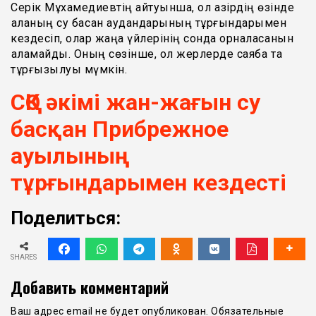
Серік Мұхамедиевтің айтуынша, ол қазірдің өзінде
қаланың су басқан аудандарының тұрғындарымен
кездесіп, олар жаңа үйлерінің сонда орналасқанын
қаламайды. Оның сөзінше, ол жерлерде саябақ та
тұрғызылуы мүмкін.
СҚО әкімі жан-жағын су
басқан Прибрежное
ауылының
тұрғындарымен кездесті
Поделиться:
SHARES
Добавить комментарий
Ваш адрес email не будет опубликован.
Обязательные