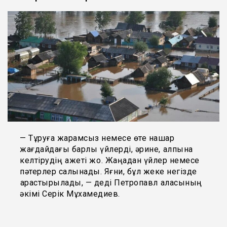
— Тұруға жарамсыз немесе өте нашар
жағдайдағы барлық үйлерді, әрине, қалпына
келтірудің қажеті жоқ. Жаңадан үйлер немесе
пәтерлер салынады. Яғни, бұл жеке негізде
қарастырылады, — деді Петропавл қаласының
әкімі Серік Мұхамедиев.