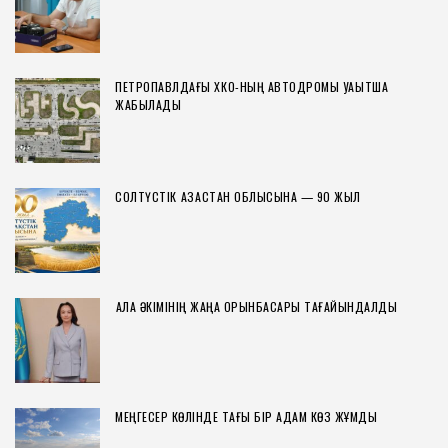
ПЕТРОПАВЛДАҒЫ ХҚКО-НЫҢ АВТОДРОМЫ УАҚЫТША
ЖАБЫЛАДЫ
СОЛТҮСТІК ҚАЗАҚСТАН ОБЛЫСЫНА — 90 ЖЫЛ
ҚАЛА ӘКІМІНІҢ ЖАҢА ОРЫНБАСАРЫ ТАҒАЙЫНДАЛДЫ
МЕҢГЕСЕР КӨЛІНДЕ ТАҒЫ БІР АДАМ КӨЗ ЖҰМДЫ