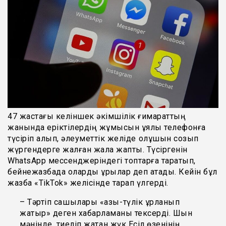
47 жастағы келіншек әкімшілік ғимараттың
жанында еріктілердің жұмысын ұялы телефонға
түсіріп алып, әлеуметтік желіде қолұшын созып
жүргендерге жалған жала жапты. Түсіргенін
WhatsApp мессенджеріндегі топтарға таратып,
бейнежазбада оларды ұрылар деп атады. Кейін бұл
жазба «TikTok» желісінде тарап үлгерді.
– Тәртіп сақшылары «азық-түлік ұрланып
жатыр» деген хабарламаны тексерді. Шын
мәнінде, тиеліп жатқан жүк Есіл өзенінің