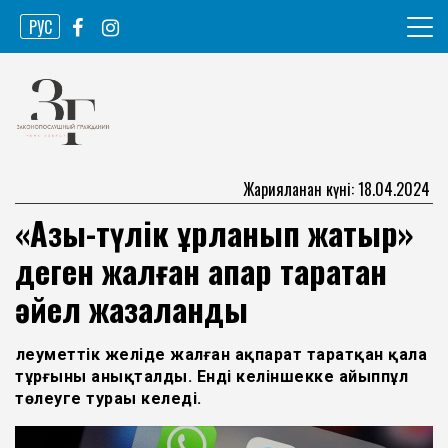
Skip
РУС
to
content
Ақпарат агенттігі
Законопослушный гражданин
Жарияланған күні: 18.04.2024
«Азық-түлік ұрланып жатыр»
деген жалған ақпар таратқан
әйел жазаланды
Әлеуметтік желіде жалған ақпарат таратқан қала
тұрғыны анықталды. Енді келіншекке айыппұл
төлеуге тураы келеді.