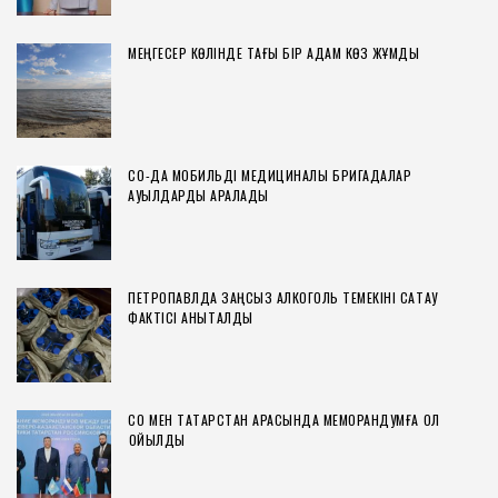
МЕҢГЕСЕР КӨЛІНДЕ ТАҒЫ БІР АДАМ КӨЗ ЖҰМДЫ
СҚО-ДА МОБИЛЬДІ МЕДИЦИНАЛЫҚ БРИГАДАЛАР
АУЫЛДАРДЫ АРАЛАДЫ
ПЕТРОПАВЛДА ЗАҢСЫЗ АЛКОГОЛЬ ТЕМЕКІНІ САҚТАУ
ФАКТІСІ АНЫҚТАЛДЫ
СҚО МЕН ТАТАРСТАН АРАСЫНДА МЕМОРАНДУМҒА ҚОЛ
ҚОЙЫЛДЫ