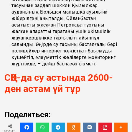
тасуынан зардап шеккен Қызылжар
ауданының Большая малышка ауылына
жіберілгені анықталды. Ойланбастан
асығыстық жасаған Петропавл тұрғыны
жалған ақпаратты таратқаны үшін әкімшілік
жауапкершілікке тартылып, айыппұл
салынды. Өңірде су тасқыны басталғалы бері
полицейлер интернет-кеңістікті бақылауды
күшейтіп, әлеуметтік желілерге мониторинг
жүргізуде, – дейді баспасөз қызметі.
СҚО-да су астында 2600-
ден астам үй тұр
Поделиться:
SHARES