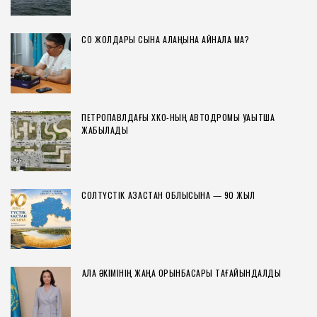
СҚО ЖОЛДАРЫ СЫНАҚ АЛАҢЫНА АЙНАЛА МА?
ПЕТРОПАВЛДАҒЫ ХҚКО-НЫҢ АВТОДРОМЫ УАҚЫТША
ЖАБЫЛАДЫ
СОЛТҮСТІК ҚАЗАҚСТАН ОБЛЫСЫНА — 90 ЖЫЛ
ҚАЛА ӘКІМІНІҢ ЖАҢА ОРЫНБАСАРЫ ТАҒАЙЫНДАЛДЫ