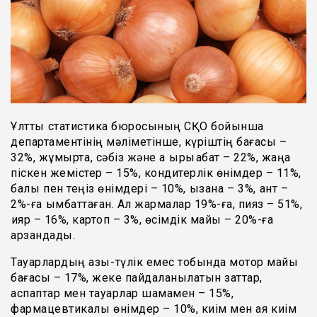
Ұлттық статистика бюросының СҚО бойынша
департаментінің мәліметінше, күріштің бағасы –
32%, жұмыртқа, сәбіз және ақ қырыққабат – 22%, жаңа
піскен жемістер – 15%, кондитерлік өнімдер – 11%,
балық пен теңіз өнімдері – 10%, қызанақ – 3%, қант –
2%-ға қымбаттаған. Ал жармалар 19%-ға, пияз – 51%,
қияр – 16%, картоп – 3%, өсімдік майы – 20%-ға
арзандады.
Тауарлардың азық-түлік емес тобында мотор майы
бағасы – 17%, жеке пайдаланылатын заттар,
аспаптар мен тауарлар шамамен – 15%,
фармацевтикалық өнімдер – 10%, киім мен аяқ киім