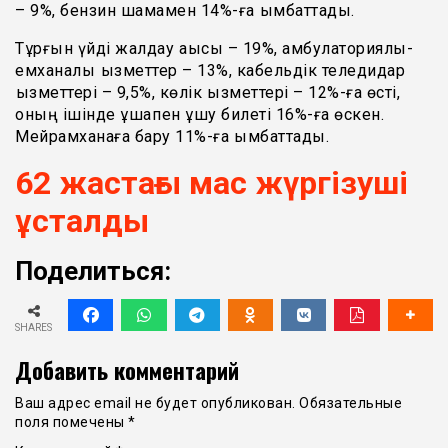
– 9%, бензин шамамен 14%-ға қымбаттады.
Тұрғын үйді жалдау ақысы – 19%, амбулаториялық-
емханалық қызметтер – 13%, кабельдік теледидар
қызметтері – 9,5%, көлік қызметтері – 12%-ға өсті,
оның ішінде ұшақпен ұшу билеті 16%-ға өскен.
Мейрамханаға бару 11%-ға қымбаттады.
62 жастағы мас жүргізуші
ұсталды
Поделиться:
SHARES
Добавить комментарий
Ваш адрес email не будет опубликован.
Обязательные
поля помечены
*