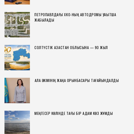
ПЕТРОПАВЛДАҒЫ ХҚКО-НЫҢ АВТОДРОМЫ УАҚЫТША
ЖАБЫЛАДЫ
СОЛТҮСТІК ҚАЗАҚСТАН ОБЛЫСЫНА — 90 ЖЫЛ
ҚАЛА ӘКІМІНІҢ ЖАҢА ОРЫНБАСАРЫ ТАҒАЙЫНДАЛДЫ
МЕҢГЕСЕР КӨЛІНДЕ ТАҒЫ БІР АДАМ КӨЗ ЖҰМДЫ