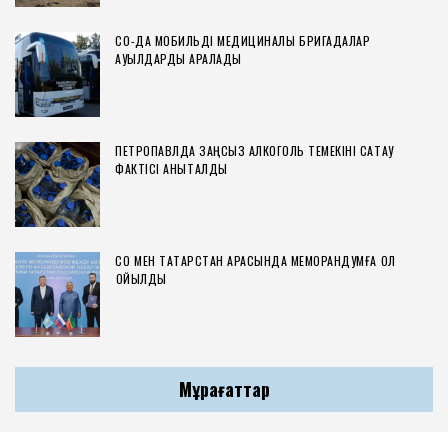
СҚО-ДА МОБИЛЬДІ МЕДИЦИНАЛЫҚ БРИГАДАЛАР
АУЫЛДАРДЫ АРАЛАДЫ
ПЕТРОПАВЛДА ЗАҢСЫЗ АЛКОГОЛЬ ТЕМЕКІНІ САҚТАУ
ФАКТІСІ АНЫҚТАЛДЫ
СҚО МЕН ТАТАРСТАН АРАСЫНДА МЕМОРАНДУМҒА ҚОЛ
ҚОЙЫЛДЫ
Мұрағаттар