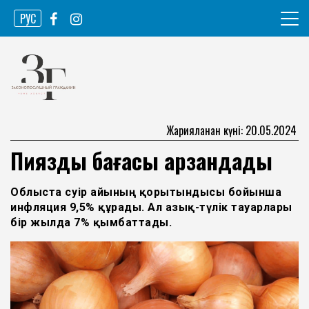
Skip
РУС
to
content
Ақпарат агенттігі
Законопослушный гражданин
Жарияланған күні: 20.05.2024
Пияздың бағасы арзандады
Облыста сәуір айының қорытындысы бойынша
инфляция 9,5% құрады. Ал азық-түлік тауарлары
бір жылда 7% қымбаттады.