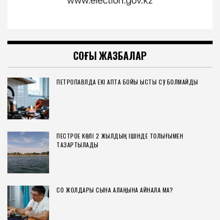
СОҢҒЫ ЖАЗБАЛАР
ПЕТРОПАВЛДА ЕКІ АПТА БОЙЫ ЫСТЫҚ СУ БОЛМАЙДЫ
ПЕСТРОЕ КӨЛІ 2 ЖЫЛДЫҢ ІШІНДЕ ТОЛЫҒЫМЕН
ТАЗАРТЫЛАДЫ
СҚО ЖОЛДАРЫ СЫНАҚ АЛАҢЫНА АЙНАЛА МА?