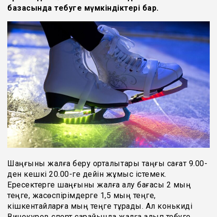
базасында тебуге мүмкіндіктері бар.
Шаңғыны жалға беру орталықтары таңғы сағат 9.00-
ден кешкі 20.00-ге дейін жұмыс істемек.
Ересектерге шаңғыны жалға алу бағасы 2 мың
теңге, жасөспірімдерге 1,5 мың теңге,
кішкентайларға мың теңге тұрады. Ал конькиді
Винокуров спорт сарайында жалға алып тебуге