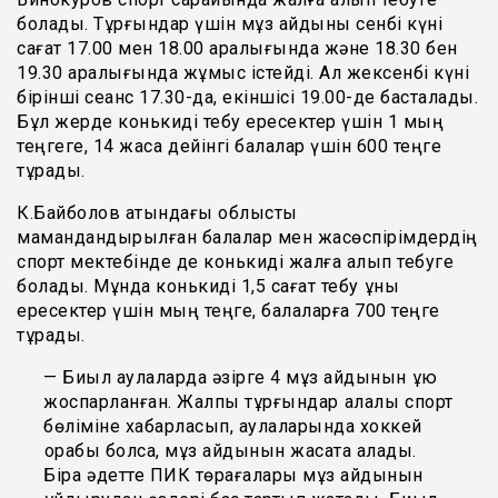
болады. Тұрғындар үшін мұз айдыны сенбі күні
сағат 17.00 мен 18.00 аралығында және 18.30 бен
19.30 аралығында жұмыс істейді. Ал жексенбі күні
бірінші сеанс 17.30-да, екіншісі 19.00-де басталады.
Бұл жерде конькиді тебу ересектер үшін 1 мың
теңгеге, 14 жасқа дейінгі балалар үшін 600 теңге
тұрады.
К.Байболов атындағы облыстық
мамандандырылған балалар мен жасөспірімдердің
спорт мектебінде де конькиді жалға алып тебуге
болады. Мұнда конькиді 1,5 сағат тебу құны
ересектер үшін мың теңге, балаларға 700 теңге
тұрады.
— Биыл аулаларда әзірге 4 мұз айдынын құю
жоспарланған. Жалпы тұрғындар қалалық спорт
бөліміне хабарласып, аулаларында хоккей
қорабы болса, мұз айдынын жасата алады.
Бірақ әдетте ПИК төрағалары мұз айдынын