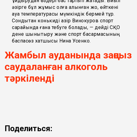
құйдырудан өздері бас тартып жатады. Биыл
әзірге бұл жұмыс қолға алынған жоқ, өйткені
ауа температурасы мүмкіндік бермей тұр.
Сондықтан конькиді қазір Винокуров спорт
сарайында ғана тебуге болады, — дейді СҚО
дене шынықтыру және спорт басқармасының
баспасөз хатшысы Нина Усенко.
Жамбыл ауданында заңсыз
саудаланған алкоголь
тәркіленді
Поделиться: