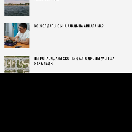
СҚО ЖОЛДАРЫ СЫНАҚ АЛАҢЫНА АЙНАЛА МА?
ПЕТРОПАВЛДАҒЫ ХҚКО-НЫҢ АВТОДРОМЫ УАҚЫТША
ЖАБЫЛАДЫ
СОЛТҮСТІК ҚАЗАҚСТАН ОБЛЫСЫНА — 90 ЖЫЛ
ҚАЛА ӘКІМІНІҢ ЖАҢА ОРЫНБАСАРЫ ТАҒАЙЫНДАЛДЫ