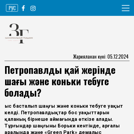
Skip
РУС
to
content
Ақпарат агенттігі
Законопослушный гражданин
Жарияланған күні: 05.12.2024
Петропавлдың қай жерінде
шаңғы және коньки тебуге
болады?
Қыс басталып шаңғы және коньки тебуге уақыт
келді. Петропавлдықтар бос уақыттарын
қаланың бірнеше аймағында өткізе алады.
Тұрғындар шаңғыны Борьки кентінде, Қарғалы
аралында және «Green Park» демалыс