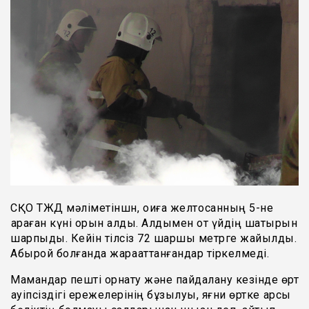
СҚО ТЖД мәліметіншн, оқиға желтоқсанның 5-не
қараған күні орын алды. Алдымен от үйдің шатырын
шарпыды. Кейін тілсіз 72 шаршы метрге жайылды.
Абырой болғанда жарақаттанғандар тіркелмеді.
Мамандар пешті орнату және пайдалану кезінде өрт
қауіпсіздігі ережелерінің бұзылуы, яғни өртке қарсы