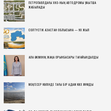
ПЕТРОПАВЛДАҒЫ ХҚКО-НЫҢ АВТОДРОМЫ УАҚЫТША
ЖАБЫЛАДЫ
СОЛТҮСТІК ҚАЗАҚСТАН ОБЛЫСЫНА — 90 ЖЫЛ
ҚАЛА ӘКІМІНІҢ ЖАҢА ОРЫНБАСАРЫ ТАҒАЙЫНДАЛДЫ
МЕҢГЕСЕР КӨЛІНДЕ ТАҒЫ БІР АДАМ КӨЗ ЖҰМДЫ