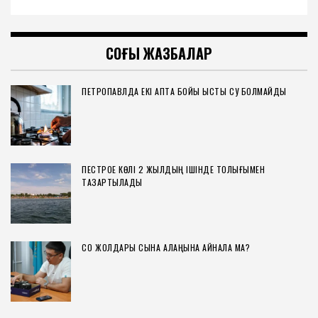
СОҢҒЫ ЖАЗБАЛАР
ПЕТРОПАВЛДА ЕКІ АПТА БОЙЫ ЫСТЫҚ СУ БОЛМАЙДЫ
ПЕСТРОЕ КӨЛІ 2 ЖЫЛДЫҢ ІШІНДЕ ТОЛЫҒЫМЕН
ТАЗАРТЫЛАДЫ
СҚО ЖОЛДАРЫ СЫНАҚ АЛАҢЫНА АЙНАЛА МА?