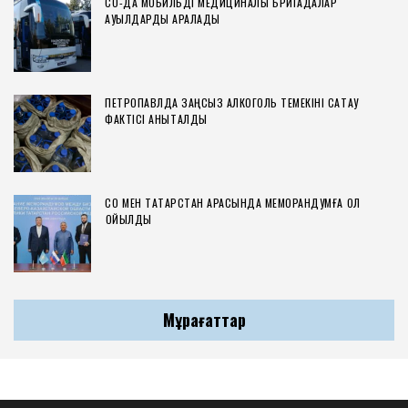
СҚО-ДА МОБИЛЬДІ МЕДИЦИНАЛЫҚ БРИГАДАЛАР
АУЫЛДАРДЫ АРАЛАДЫ
ПЕТРОПАВЛДА ЗАҢСЫЗ АЛКОГОЛЬ ТЕМЕКІНІ САҚТАУ
ФАКТІСІ АНЫҚТАЛДЫ
СҚО МЕН ТАТАРСТАН АРАСЫНДА МЕМОРАНДУМҒА ҚОЛ
ҚОЙЫЛДЫ
Мұрағаттар