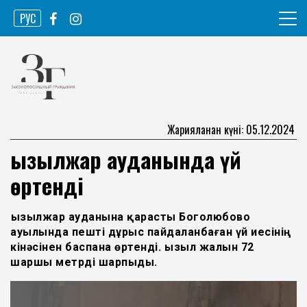
Skip
РУС
to
content
Ақпарат агенттігі
Законопослушный гражданин
Жарияланған күні: 05.12.2024
Қызылжар ауданында үй
өртенді
Қызылжар ауданына қарасты Боголюбово
ауылында пешті дұрыс пайдаланбаған үй иесінің
кінәсінен баспана өртенді. Қызыл жалын 72
шаршы метрді шарпыды.