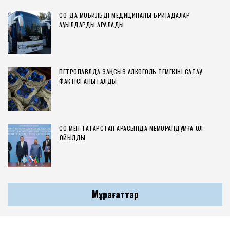
СҚО-ДА МОБИЛЬДІ МЕДИЦИНАЛЫҚ БРИГАДАЛАР
АУЫЛДАРДЫ АРАЛАДЫ
ПЕТРОПАВЛДА ЗАҢСЫЗ АЛКОГОЛЬ ТЕМЕКІНІ САҚТАУ
ФАКТІСІ АНЫҚТАЛДЫ
СҚО МЕН ТАТАРСТАН АРАСЫНДА МЕМОРАНДУМҒА ҚОЛ
ҚОЙЫЛДЫ
Мұрағаттар