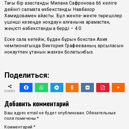
Тағы бір қазақстандық Милана Сафронова 66 келіге
дейінгі салмақта өзбекстандық Навбахор
Хамидовамен айқасты. Бұл жекпе-жекте төрешілер
үшінші кезеңде нокдаун алғанына қарамастан,
жеңісті өзбекстандыққа берді – 4:0.
Еске сала кетейік, бұдан бұрын бокстан Азия
чемпионатында Виктория Графееваның қарсыласын
нокаутпен ұтқанын жазған болатынбыз.
Поделиться:
SHARES
Добавить комментарий
Ваш адрес email не будет опубликован.
Обязательные
поля помечены
*
Комментарий
*