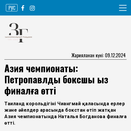
Skip
РУС
to
content
Ақпарат агенттігі
Законопослушный гражданин
Жарияланған күні: 09.12.2024
Азия чемпионаты:
Петропавлдық боксшы қыз
финалға өтті
Таиланд корольдігінің Чиангмай қаласында ерлер
және әйелдер арасында бокстан өтіп жатқан
Азия чемпионатында Наталья Богданова финалға
өтті.