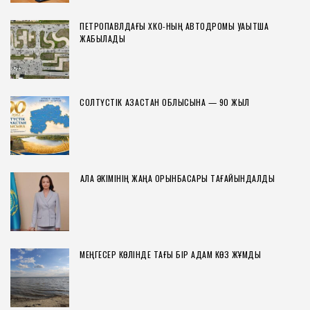
ПЕТРОПАВЛДАҒЫ ХҚКО-НЫҢ АВТОДРОМЫ УАҚЫТША
ЖАБЫЛАДЫ
СОЛТҮСТІК ҚАЗАҚСТАН ОБЛЫСЫНА — 90 ЖЫЛ
ҚАЛА ӘКІМІНІҢ ЖАҢА ОРЫНБАСАРЫ ТАҒАЙЫНДАЛДЫ
МЕҢГЕСЕР КӨЛІНДЕ ТАҒЫ БІР АДАМ КӨЗ ЖҰМДЫ