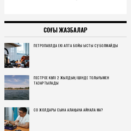
СОҢҒЫ ЖАЗБАЛАР
ПЕТРОПАВЛДА ЕКІ АПТА БОЙЫ ЫСТЫҚ СУ БОЛМАЙДЫ
ПЕСТРОЕ КӨЛІ 2 ЖЫЛДЫҢ ІШІНДЕ ТОЛЫҒЫМЕН
ТАЗАРТЫЛАДЫ
СҚО ЖОЛДАРЫ СЫНАҚ АЛАҢЫНА АЙНАЛА МА?