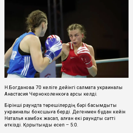
Н.Богданова 70 келіге дейінгі салмақта украиналық
Анастасия Черноколенкоға қарсы келді.
Бірінші раундта төрешілердің бәрі басымдықты
украиналық боксшыға берді. Дегенмен бұдан кейін
Наталья камбэк жасап, қалған екі раундты сәтті
өткізді. Қорытынды есеп – 5:0.