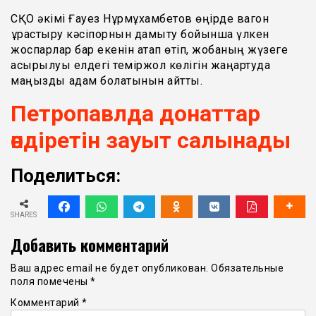
СҚО әкімі Ғауез Нұрмұхамбетов өңірде вагон
құрастыру кәсіпорнын дамыту бойынша үлкен
жоспарлар бар екенін атап өтіп, жобаның жүзеге
асырылуы елдегі теміржол көлігін жаңартуда
маңызды қадам болатынын айтты.
Петропавлда донаттар
өндіретін зауыт салынады
Поделиться:
SHARES
Добавить комментарий
Ваш адрес email не будет опубликован.
Обязательные
поля помечены
*
Комментарий
*