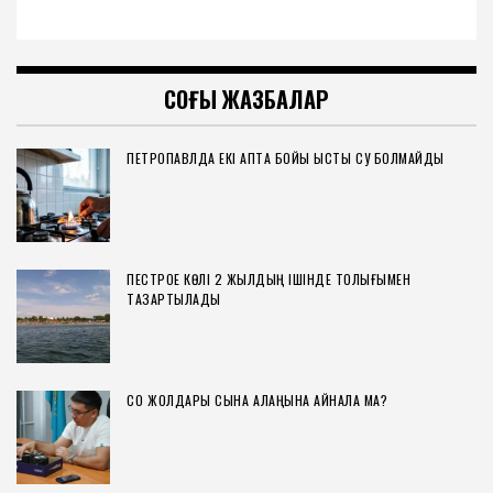
СОҢҒЫ ЖАЗБАЛАР
ПЕТРОПАВЛДА ЕКІ АПТА БОЙЫ ЫСТЫҚ СУ БОЛМАЙДЫ
ПЕСТРОЕ КӨЛІ 2 ЖЫЛДЫҢ ІШІНДЕ ТОЛЫҒЫМЕН
ТАЗАРТЫЛАДЫ
СҚО ЖОЛДАРЫ СЫНАҚ АЛАҢЫНА АЙНАЛА МА?