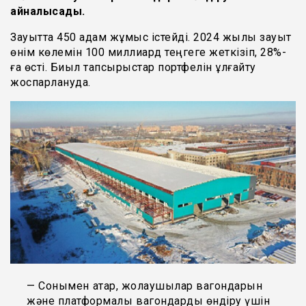
айналысады.
Зауытта 450 адам жұмыс істейді. 2024 жылы зауыт
өнім көлемін 100 миллиард теңгеге жеткізіп, 28%-
ға өсті. Биыл тапсырыстар портфелін ұлғайту
жоспарлануда.
— Сонымен қатар, жолаушылар вагондарын
және платформалық вагондарды өндіру үшін