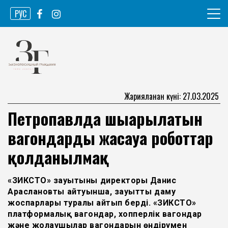
Skip
РУС
to
content
Ақпарат агенттігі
Законопослушный гражданин
Жарияланған күні: 27.03.2025
Петропавлда шығарылатын
вагондарды жасауға роботтар
қолданылмақ
«ЗИКСТО» зауытының директоры Данис
Араслановтың айтуынша, зауыттың даму
жоспарлары туралы айтып берді. «ЗИКСТО»
платформалық вагондар, хопперлік вагондар
және жолаушылар вагондарын өндірумен