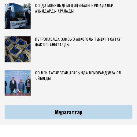
СҚО-ДА МОБИЛЬДІ МЕДИЦИНАЛЫҚ БРИГАДАЛАР
АУЫЛДАРДЫ АРАЛАДЫ
ПЕТРОПАВЛДА ЗАҢСЫЗ АЛКОГОЛЬ ТЕМЕКІНІ САҚТАУ
ФАКТІСІ АНЫҚТАЛДЫ
СҚО МЕН ТАТАРСТАН АРАСЫНДА МЕМОРАНДУМҒА ҚОЛ
ҚОЙЫЛДЫ
Мұрағаттар