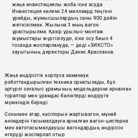
жаңа инвестициялық жоба іске асуда.
Инвестиция көлемі 24 миллиард теңгені
құрайды, жұмысшылардың саны 900 дейін
жеткізілмек. Жылына 3 мың вагон
құрастырылмақ. Қазір құрылыс-монтаж
жұмыстары жүргізілуде, іске қосу биыл 4
тоқсанда жоспарлануда, — деді «ЗИКСТО»
зауытының директоры Данис Арасланов.
Жаңа өндірістік корпусқа заманауи
роботтандырылған техника орнатылады, бұл
әртүрлі қозғалыс құрамының модельдеріне арналған
тораптар мен құрамдас бөліктерді өндіруге
мүмкіндік береді.
Сонымен қатар, кәсіпорын жартывагон, мұнай
өнімдерін тасымалдауға арналған вагон-цистерна
мен автотасымалдаушы вагондардың өндірісін
игеруді жоспарлап отыр.