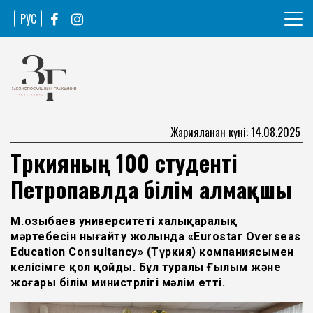
Skip
РУС
to
content
Ақпарат агенттігі
Законопослушный гражданин
Жарияланған күні: 14.08.2025
Түркияның 100 студенті
Петропавлда білім алмақшы
М.Қозыбаев университеті халықаралық
мәртебесін нығайту жолында «Eurostar Overseas
Education Consultancy» (Түркия) компаниясымен
келісімге қол қойды. Бұл туралы Ғылым және
жоғары білім министрлігі мәлім етті.