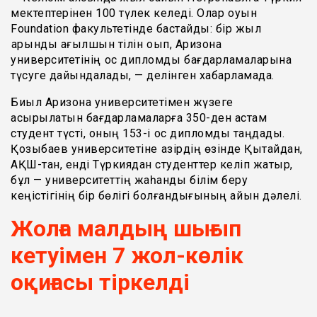
мектептерінен 100 түлек келеді. Олар оқуын
Foundation факультетінде бастайды: бір жыл
қарқынды ағылшын тілін оқып, Аризона
университетінің қос дипломдық бағдарламаларына
түсуге дайындалады, — делінген хабарламада.
Биыл Аризона университетімен жүзеге
асырылатын бағдарламаларға 350-ден астам
студент түсті, оның 153-і қос дипломды таңдады.
Қозыбаев университетіне қазірдің өзінде Қытайдан,
АҚШ-тан, енді Түркиядан студенттер келіп жатыр,
бұл — университеттің жаһандық білім беру
кеңістігінің бір бөлігі болғандығының айқын дәлелі.
Жолға малдың шығып
кетуімен 7 жол-көлік
оқиғасы тіркелді