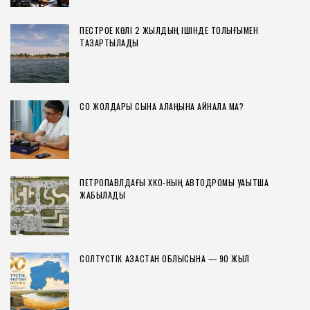
ПЕСТРОЕ КӨЛІ 2 ЖЫЛДЫҢ ІШІНДЕ ТОЛЫҒЫМЕН
ТАЗАРТЫЛАДЫ
СҚО ЖОЛДАРЫ СЫНАҚ АЛАҢЫНА АЙНАЛА МА?
ПЕТРОПАВЛДАҒЫ ХҚКО-НЫҢ АВТОДРОМЫ УАҚЫТША
ЖАБЫЛАДЫ
СОЛТҮСТІК ҚАЗАҚСТАН ОБЛЫСЫНА — 90 ЖЫЛ