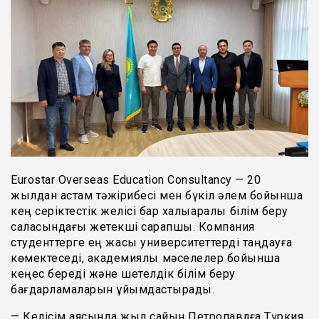
Eurostar Overseas Education Consultancy — 20
жылдан астам тәжірибесі мен бүкіл әлем бойынша
кең серіктестік желісі бар халықаралық білім беру
саласындағы жетекші сарапшы. Компания
студенттерге ең жақсы университеттерді таңдауға
көмектеседі, академиялық мәселелер бойынша
кеңес береді және шетелдік білім беру
бағдарламаларын ұйымдастырады.
— Келісім аясында жыл сайын Петропавлға Түркия