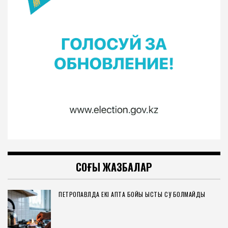
СОҢҒЫ ЖАЗБАЛАР
ПЕТРОПАВЛДА ЕКІ АПТА БОЙЫ ЫСТЫҚ СУ БОЛМАЙДЫ