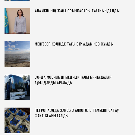
ҚАЛА ӘКІМІНІҢ ЖАҢА ОРЫНБАСАРЫ ТАҒАЙЫНДАЛДЫ
МЕҢГЕСЕР КӨЛІНДЕ ТАҒЫ БІР АДАМ КӨЗ ЖҰМДЫ
СҚО-ДА МОБИЛЬДІ МЕДИЦИНАЛЫҚ БРИГАДАЛАР
АУЫЛДАРДЫ АРАЛАДЫ
ПЕТРОПАВЛДА ЗАҢСЫЗ АЛКОГОЛЬ ТЕМЕКІНІ САҚТАУ
ФАКТІСІ АНЫҚТАЛДЫ