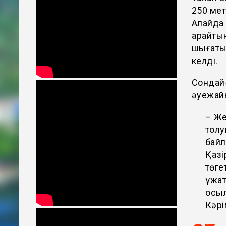
250 мет
Алайда 
қарайтын
шығаты
келді.
Сондай-
әуежай
– Же
толу
байл
Қазі
төге
құжа
қосы
Кәрі