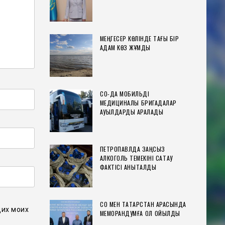
МЕҢГЕСЕР КӨЛІНДЕ ТАҒЫ БІР
АДАМ КӨЗ ЖҰМДЫ
СҚО-ДА МОБИЛЬДІ
МЕДИЦИНАЛЫҚ БРИГАДАЛАР
АУЫЛДАРДЫ АРАЛАДЫ
ПЕТРОПАВЛДА ЗАҢСЫЗ
АЛКОГОЛЬ ТЕМЕКІНІ САҚТАУ
ФАКТІСІ АНЫҚТАЛДЫ
СҚО МЕН ТАТАРСТАН АРАСЫНДА
щих моих
МЕМОРАНДУМҒА ҚОЛ ҚОЙЫЛДЫ