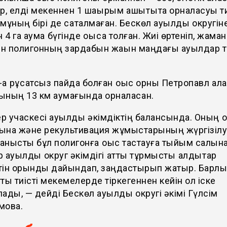
р, елді мекеннен 1 шақырым қашықтықта орналасуы ти
мұның бірі де сақталмаған. Бескөл ауылдық округін
 4 га аумақ бүгінде қоқысқа толған. Жиі өртеніп, жаман
н полигонның зардабын жақын маңдағы ауылдар 
ақ рұқсатсыз пайда болған қоқыс орны Петропавл қал
ының 13 км аумағында орналасқан.
р учаскесі ауылдық әкімдіктің балансында. Оның қоқ
ына және рекультивация жұмыстарының жүргізілу
анысты бұл полигонға қоқыс тастауға тыйым салын
р ауылдық округ әкімдігі қатты тұрмыстық қалдықтар
тін орынды дайындап, заңдастырып жатыр. Барлы
тты тиісті мекемелерде тіркегеннен кейін ол іске
лады, — дейді Бескөл ауылдық округі әкімі Гүлсім
мова.