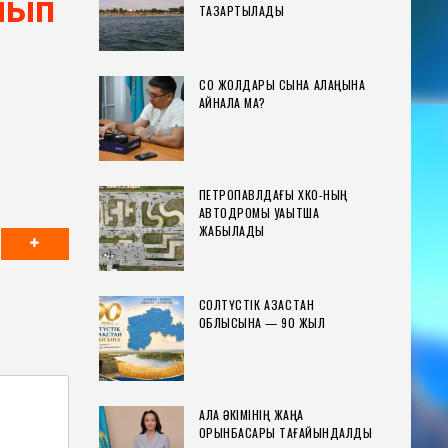
лып
ТАЗАРТЫЛАДЫ
СҚО ЖОЛДАРЫ СЫНАҚ АЛАҢЫНА
АЙНАЛА МА?
ПЕТРОПАВЛДАҒЫ ХҚКО-НЫҢ
АВТОДРОМЫ УАҚЫТША
ЖАБЫЛАДЫ
СОЛТҮСТІК ҚАЗАҚСТАН
ОБЛЫСЫНА — 90 ЖЫЛ
ҚАЛА ӘКІМІНІҢ ЖАҢА
ОРЫНБАСАРЫ ТАҒАЙЫНДАЛДЫ