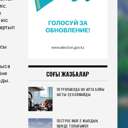
іс.
е
 иіс
тартып
асы
ысқа
СОҢҒЫ ЖАЗБАЛАР
іне
ады.
ПЕТРОПАВЛДА ЕКІ АПТА БОЙЫ
қ
ЫСТЫҚ СУ БОЛМАЙДЫ
ПЕСТРОЕ КӨЛІ 2 ЖЫЛДЫҢ
ІШІНДЕ ТОЛЫҒЫМЕН