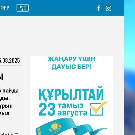
РУС
ЭФИР
15.08.2025
ы
 пайда
лды.
бұрын
уыл
бынан –