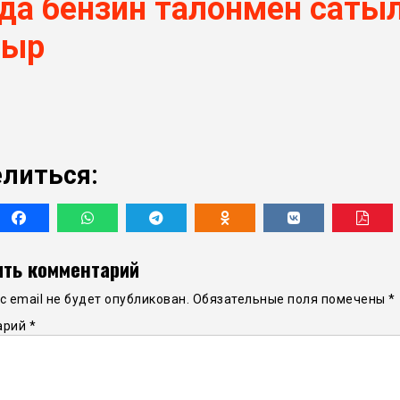
-да бензин талонмен саты
тыр
литься:
ть комментарий
 email не будет опубликован.
Обязательные поля помечены
*
арий
*