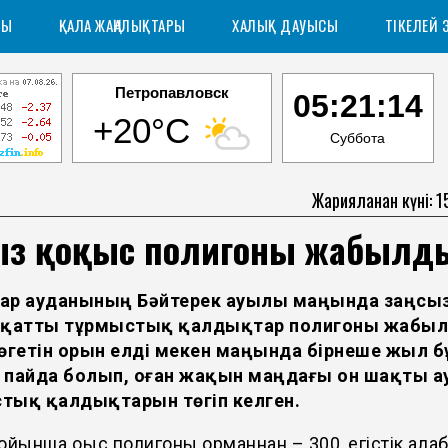
РЫ
ҚАЛА ЖАҢАЛЫҚТАРЫ
ХАЛЫҚ ДАУЫСЫ
ТІКЕЛЕЙ 
Петропавловск
05:21:14
+20°C
Суббота
Жарияланған күні: 
сыз қоқыс полигоны жабылд
ар ауданының Бәйтерек ауылы маңында заңсыз
 қатты тұрмыстық қалдықтар полигоны жабы
төгетін орын елді мекен маңында бірнеше жыл 
 пайда болып, оған жақын маңдағы он шақты а
тық қалдықтарын төгіп келген.
ойынша қоқыс полигоны орманнан – 300, егістік алқа