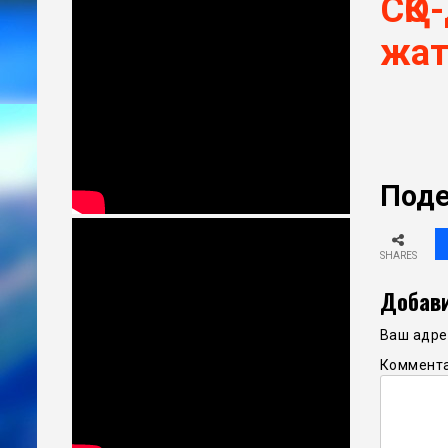
СҚО
жа
Поде
SHARES
Добави
Ваш адрес
Коммент