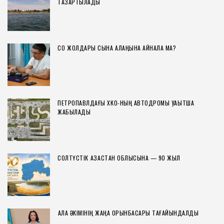
ТАЗАРТЫЛАДЫ
СҚО ЖОЛДАРЫ СЫНАҚ АЛАҢЫНА АЙНАЛА МА?
ПЕТРОПАВЛДАҒЫ ХҚКО-НЫҢ АВТОДРОМЫ УАҚЫТША
ЖАБЫЛАДЫ
СОЛТҮСТІК ҚАЗАҚСТАН ОБЛЫСЫНА — 90 ЖЫЛ
ҚАЛА ӘКІМІНІҢ ЖАҢА ОРЫНБАСАРЫ ТАҒАЙЫНДАЛДЫ