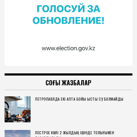
СОҢҒЫ ЖАЗБАЛАР
ПЕТРОПАВЛДА ЕКІ АПТА БОЙЫ ЫСТЫҚ СУ БОЛМАЙДЫ
ПЕСТРОЕ КӨЛІ 2 ЖЫЛДЫҢ ІШІНДЕ ТОЛЫҒЫМЕН