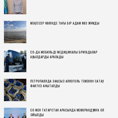
МЕҢГЕСЕР КӨЛІНДЕ ТАҒЫ БІР АДАМ КӨЗ ЖҰМДЫ
СҚО-ДА МОБИЛЬДІ МЕДИЦИНАЛЫҚ БРИГАДАЛАР
АУЫЛДАРДЫ АРАЛАДЫ
ПЕТРОПАВЛДА ЗАҢСЫЗ АЛКОГОЛЬ ТЕМЕКІНІ САҚТАУ
ФАКТІСІ АНЫҚТАЛДЫ
СҚО МЕН ТАТАРСТАН АРАСЫНДА МЕМОРАНДУМҒА ҚОЛ
ҚОЙЫЛДЫ