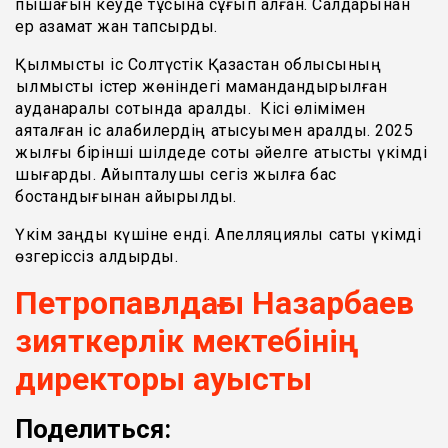
пышағын кеуде тұсына сұғып алған. Салдарынан
ер азамат жан тапсырды.
Қылмыстық іс Солтүстік Қазақстан облысының
қылмыстық істер жөніндегі мамандандырылған
ауданаралық сотында қаралды. Кісі өлімімен
аяқталған іс алқабилердің қатысуымен қаралды. 2025
жылғы бірінші шілдеде соты әйелге қатысты үкімді
шығарды. Айыпталушы сегіз жылға бас
бостандығынан айырылды.
Үкім заңды күшіне енді. Апелляциялық саты үкімді
өзгеріссіз қалдырды.
Петропавлдағы Назарбаев
зияткерлік мектебінің
директоры ауысты
Поделиться: