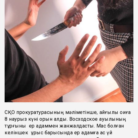
СҚО прокуратурасының мәліметінше, қайғылы оқиға
8 наурыз күні орын алды. Восходское ауылының
тұрғыны ер адаммен жанжалдасты. Мас болған
келіншек ұрыс барысында ер адамға ас үй