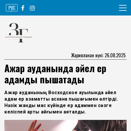
Skip
РУС
to
content
Ақпарат агенттігі
Законопослушный гражданин
Жарияланған күні: 26.08.2025
Ақжар ауданында әйел ер
адамды пышақтады
Ақжар ауданының Восходское ауылында әйел
адам ер азаматты асхана пышағымен өлтірді.
Нәзік жанды мас күйінде ер адаммен сөзге
келіспей арты қайғымен аяқталды.