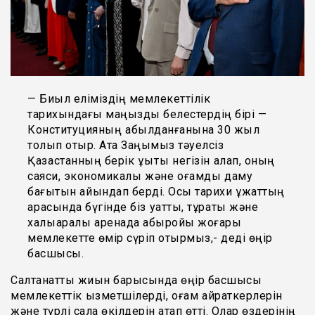
— Биыл еліміздің мемлекеттілік
тарихындағы маңызды белестердің бірі —
Конституцияның қабылданғанына 30 жыл
толып отыр. Ата Заңымыз тәуелсіз
Қазақстанның берік құқықтық негізін қалап, оның
саяси, экономикалық және қоғамдық даму
бағытын айқындап берді. Осы тарихи құжаттың
арқасында бүгінде біз қуатты, тұрақты және
халықаралық аренада абыройы жоғары
мемлекетте өмір сүріп отырмыз,- деді өңір
басшысы.
Салтанатты жиын барысында өңір басшысы
мемлекеттік қызметшілерді, қоғам қайраткерлерін
және түрлі сала өкілдерін атап өтті. Олар өздерінің