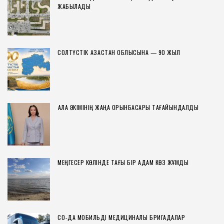
ЖАБЫЛАДЫ
СОЛТҮСТІК ҚАЗАҚСТАН ОБЛЫСЫНА — 90 ЖЫЛ
ҚАЛА ӘКІМІНІҢ ЖАҢА ОРЫНБАСАРЫ ТАҒАЙЫНДАЛДЫ
МЕҢГЕСЕР КӨЛІНДЕ ТАҒЫ БІР АДАМ КӨЗ ЖҰМДЫ
СҚО-ДА МОБИЛЬДІ МЕДИЦИНАЛЫҚ БРИГАДАЛАР