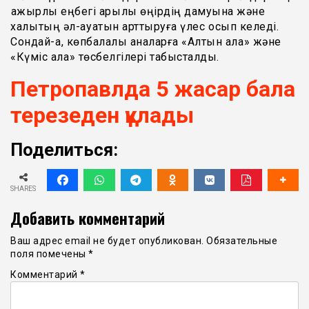
қажырлы еңбегі арқылы өңірдің дамуына және
халықтың әл-ауқатын арттыруға үлес қосып келеді.
Сондай-ақ, көпбалалы аналарға «Алтын алқа» және
«Күміс алқа» төсбелгілері табысталды.
Петропавлда 5 жасар бала
терезеден құлады
Поделиться:
SHARES
Добавить комментарий
Ваш адрес email не будет опубликован.
Обязательные
поля помечены
*
Комментарий
*