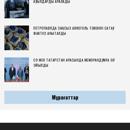
АУЫЛДАРДЫ АРАЛАДЫ
ПЕТРОПАВЛДА ЗАҢСЫЗ АЛКОГОЛЬ ТЕМЕКІНІ САҚТАУ
ФАКТІСІ АНЫҚТАЛДЫ
СҚО МЕН ТАТАРСТАН АРАСЫНДА МЕМОРАНДУМҒА ҚОЛ
ҚОЙЫЛДЫ
Мұрағаттар