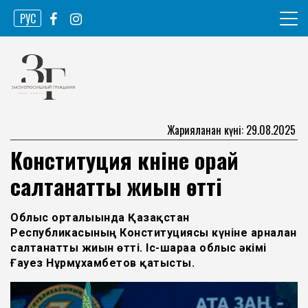
Skip
РУС
to
content
Ақпарат агенттігі
Законопослушный гражданин
Жарияланған күні: 29.08.2025
Конституция күніне орай
салтанатты жиын өтті
Облыс орталығында Қазақстан
Республикасының Конституциясы күніне арналған
салтанатты жиын өтті. Іс-шараға облыс әкімі
Ғауез Нұрмұхамбетов қатысты.