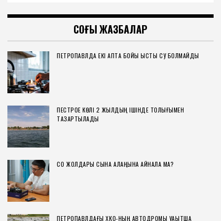
СОҢҒЫ ЖАЗБАЛАР
ПЕТРОПАВЛДА ЕКІ АПТА БОЙЫ ЫСТЫҚ СУ БОЛМАЙДЫ
ПЕСТРОЕ КӨЛІ 2 ЖЫЛДЫҢ ІШІНДЕ ТОЛЫҒЫМЕН
ТАЗАРТЫЛАДЫ
СҚО ЖОЛДАРЫ СЫНАҚ АЛАҢЫНА АЙНАЛА МА?
ПЕТРОПАВЛДАҒЫ ХҚКО-НЫҢ АВТОДРОМЫ УАҚЫТША