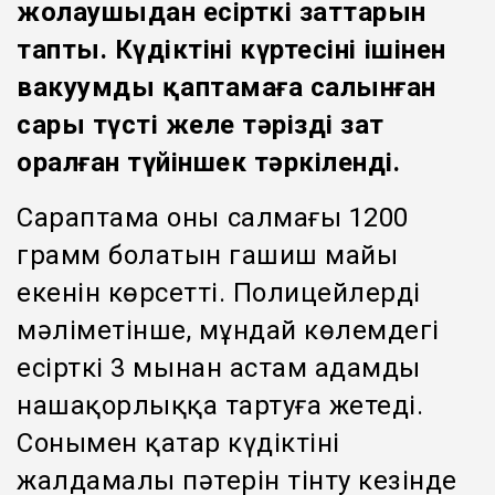
жолаушыдан есірткі заттарын
тапты. Күдіктінің күртесінің ішінен
вакуумды қаптамаға салынған
сары түсті желе тәрізді зат
оралған түйіншек тәркіленді.
Сараптама оның салмағы 1200
грамм болатын гашиш майы
екенін көрсетті. Полицейлердің
мәліметінше, мұндай көлемдегі
есірткі 3 мыңнан астам адамды
нашақорлыққа тартуға жетеді.
Сонымен қатар күдіктінің
жалдамалы пәтерін тінту кезінде