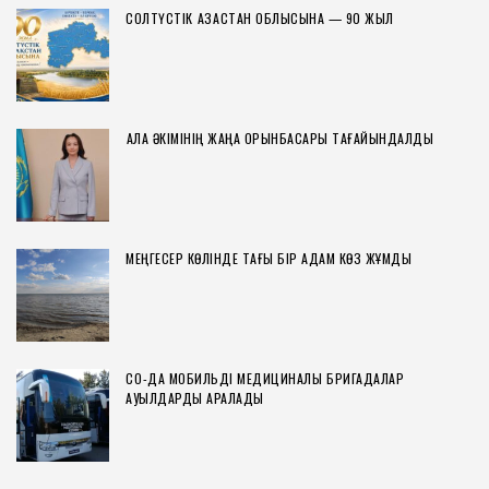
СОЛТҮСТІК ҚАЗАҚСТАН ОБЛЫСЫНА — 90 ЖЫЛ
ҚАЛА ӘКІМІНІҢ ЖАҢА ОРЫНБАСАРЫ ТАҒАЙЫНДАЛДЫ
МЕҢГЕСЕР КӨЛІНДЕ ТАҒЫ БІР АДАМ КӨЗ ЖҰМДЫ
СҚО-ДА МОБИЛЬДІ МЕДИЦИНАЛЫҚ БРИГАДАЛАР
АУЫЛДАРДЫ АРАЛАДЫ