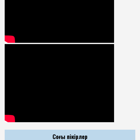
Соңғы пікірлер