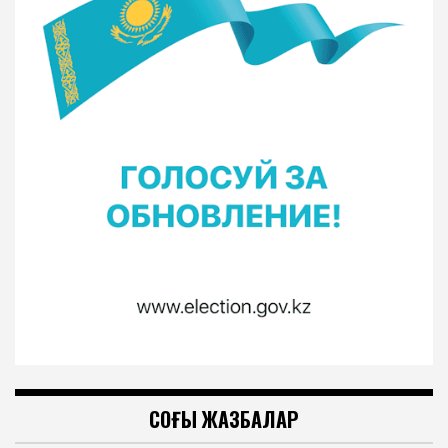
СОҢҒЫ ЖАЗБАЛАР