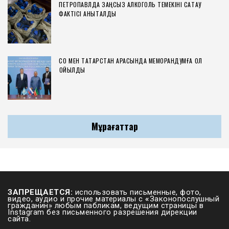
ПЕТРОПАВЛДА ЗАҢСЫЗ АЛКОГОЛЬ ТЕМЕКІНІ САҚТАУ
ФАКТІСІ АНЫҚТАЛДЫ
СҚО МЕН ТАТАРСТАН АРАСЫНДА МЕМОРАНДУМҒА ҚОЛ
ҚОЙЫЛДЫ
Мұрағаттар
ЗАПРЕЩАЕТСЯ:
использовать письменные, фото,
видео, аудио и прочие материалы с
«
Законопослушный
гражданин» любым пабликам, ведущим страницы в
Instagram без письменного разрешения дирекции
сайта.