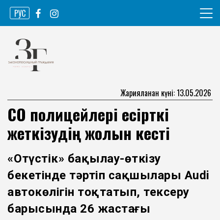
Skip
РУС
to
content
Ақпарат агенттігі
Законопослушный гражданин
Жарияланған күні: 13.05.2026
СҚО полицейлері есірткі
жеткізудің жолын кесті
«Оңтүстік» бақылау-өткізу
бекетінде тәртіп сақшылары Audi
автокөлігін тоқтатып, тексеру
барысында 26 жастағы