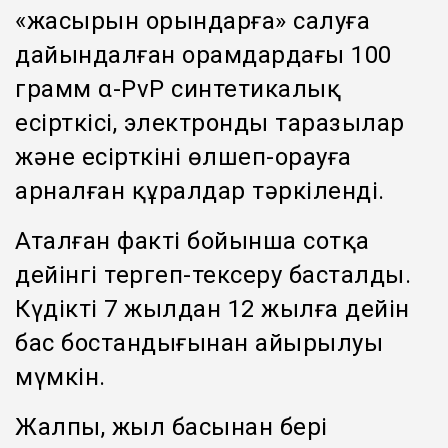
«жасырын орындарға» салуға
дайындалған орамдардағы 100
грамм α-PvP синтетикалық
есірткісі, электронды таразылар
және есірткіні өлшеп-орауға
арналған құралдар тәркіленді.
Аталған факті бойынша сотқа
дейінгі тергеп-тексеру басталды.
Күдікті 7 жылдан 12 жылға дейін
бас бостандығынан айырылуы
мүмкін.
Жалпы, жыл басынан бері