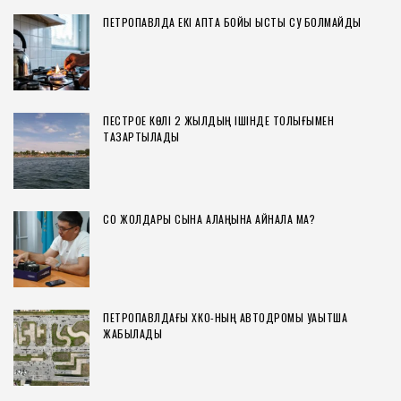
ПЕТРОПАВЛДА ЕКІ АПТА БОЙЫ ЫСТЫҚ СУ БОЛМАЙДЫ
ПЕСТРОЕ КӨЛІ 2 ЖЫЛДЫҢ ІШІНДЕ ТОЛЫҒЫМЕН
ТАЗАРТЫЛАДЫ
СҚО ЖОЛДАРЫ СЫНАҚ АЛАҢЫНА АЙНАЛА МА?
ПЕТРОПАВЛДАҒЫ ХҚКО-НЫҢ АВТОДРОМЫ УАҚЫТША
ЖАБЫЛАДЫ